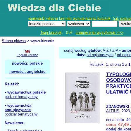
wprowadź własne kryteria wyszukiwania książek: (
jak szuka
Twój koszyk
: 0 zł
zamówienie wysyłkowe >>>
Strona główna
> wyszukiwanie
sortuj według
tytułów:
A-Z
/
Z-A
•
auto
daty:
od najstarszych
/
od najn
English version
nowości: polskie
książek:
1
, strona
1
z
1
nowości: angielskie
TYPOLOG
OSOBOWO
Książki:
PRAKTYCE
UŁATWIĆ 
•
wydawnictwa polskie
podział tematyczny
•
wydawnictwa
ZDANOWSKI 
anglojęzyczne
ALTIUS
, 2023
podział tematyczny
cena netto:
49
Newsletter:
cena 47,49 
dodaj do kos