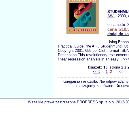
STUDENMU
AWL
, 2000, 
cena netto:
cena 218,5
dodaj do ko
Using Econo
Practical Guide, 4/e A.H. Studenmund, Oc
Copyright 2001, 688 pp. Cloth format ISB
Description This revolutionary text covers 
linear regression analysis in an easy...
>>
książek:
13
, strona
2
z
<<<
-
1
2
-
>>>
Księgarnia nie działa. Nie odpowiadamy 
realizujemy zamówien. Do odwol
Wszelkie prawa zastrzeżone PROPRESS sp. z o.o. 2012-2