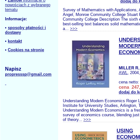
•
Zamów
informacje o
dodaj do 
nowościach z wybranego
tematu
Survey of Mathematics with Applications, A
Angel, Monroe Community College Stuart 
Informacje:
Community College Description The sixth ed
best-selling text balances solid mathemati
•
sposoby płatności i
a...
>>>
dostawy
UNDERS
•
kontakt
MODER
•
Cookies na stronie
ECONO
MILLER R.
Napisz
AWL
, 2004
propresssp@gmail.com
cena netto
cena 247,
dodaj do 
Understanding Modern Economics Roger Le
Institute for University Studies, Arlington,
Understanding Modern Economics is a fres
survey of economics course, blending just
of theory...
>>>
USING
ECONOM