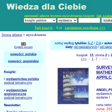
wprowadź własne kryteria wyszukiwania książek: (
jak szuka
Twój koszyk
: 0 zł
zamówienie wysyłkowe >>>
Strona główna
> wyszukiwanie
sortuj według
tytułów:
A-Z
/
Z-A
•
auto
daty:
od najstarszych
/
od najn
English version
nowości: polskie
książek:
13
, strona
2
z
<<<
-
1
2
-
>>>
nowości: angielskie
SURVE
Książki:
MATHE
APPILC
•
wydawnictwa polskie
podział tematyczny
ANGEL,P
•
wydawnictwa
wydawnict
anglojęzyczne
wydanie I
podział tematyczny
cena netto
Newsletter:
cena 237