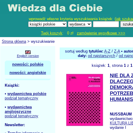
wprowadź własne kryteria wyszukiwania książek: (
jak szuka
Twój koszyk
: 0 zł
zamówienie wysyłkowe >>>
Strona główna
> wyszukiwanie
sortuj według
tytułów:
A-Z
/
Z-A
•
auto
daty:
od najstarszych
/
od najn
English version
nowości: polskie
książek:
1
, strona
1
z
1
nowości: angielskie
NIE DLA
DLACZE
Książki:
DEMOKR
POTRZEB
•
wydawnictwa polskie
podział tematyczny
HUMANI
•
wydawnictwa
anglojęzyczne
NUSSBAUM 
podział tematyczny
wydawnictwo
KULTURA L
Newsletter:
wydanie I