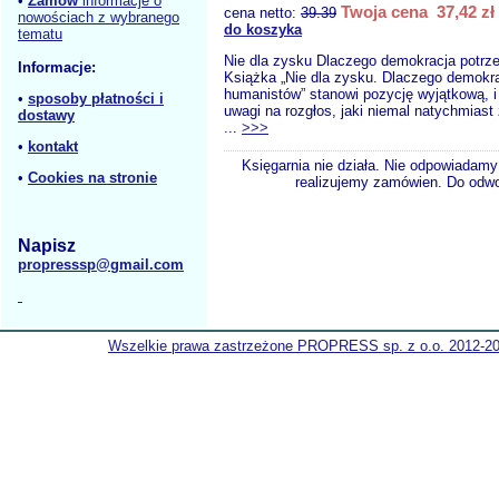
•
Zamów
informacje o
Twoja cena 37,42 zł
cena netto:
39.39
nowościach z wybranego
do koszyka
tematu
Nie dla zysku Dlaczego demokracja potrz
Informacje:
Książka „Nie dla zysku. Dlaczego demokra
humanistów” stanowi pozycję wyjątkową, i 
•
sposoby płatności i
uwagi na rozgłos, jaki niemal natychmiast
dostawy
...
>>>
•
kontakt
Księgarnia nie działa. Nie odpowiadamy 
•
Cookies na stronie
realizujemy zamówien. Do odwol
Napisz
propresssp@gmail.com
Wszelkie prawa zastrzeżone PROPRESS sp. z o.o. 2012-2