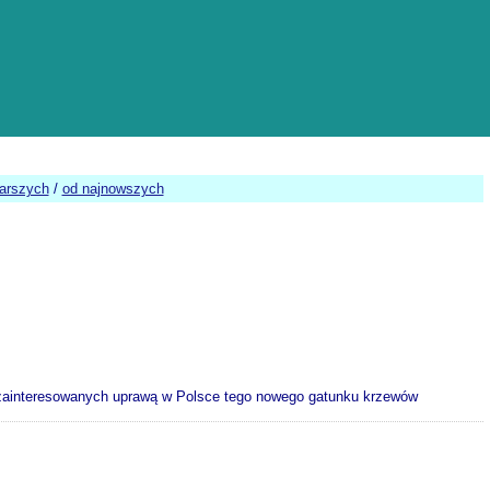
tarszych
/
od najnowszych
la zainteresowanych uprawą w Polsce tego nowego gatunku krzewów