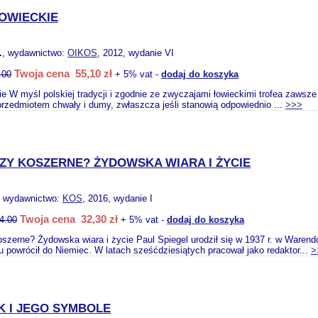
OWIECKIE
.
, wydawnictwo:
OIKOS
, 2012, wydanie VI
Twoja cena 55,10 zł
.00
+ 5% vat -
dodaj do koszyka
ie W myśl polskiej tradycji i zgodnie ze zwyczajami łowieckimi trofea zawsze
przedmiotem chwały i dumy, zwłaszcza jeśli stanowią odpowiednio ...
>>>
ZY KOSZERNE? ŻYDOWSKA WIARA I ŻYCIE
, wydawnictwo:
KOS
, 2016, wydanie I
Twoja cena 32,30 zł
4.00
+ 5% vat -
dodaj do koszyka
szerne? Żydowska wiara i życie Paul Spiegel urodził się w 1937 r. w Warendor
 powrócił do Niemiec. W latach sześćdziesiątych pracował jako redaktor...
>
K I JEGO SYMBOLE