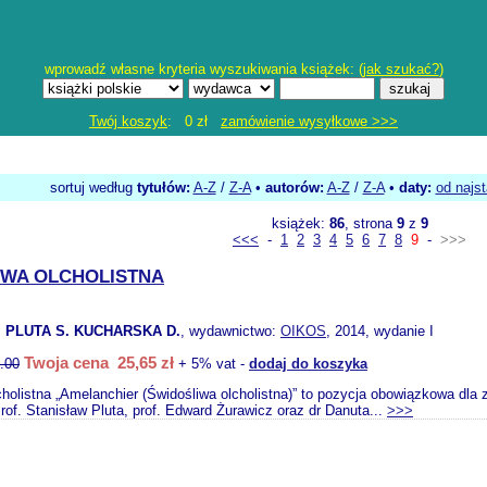
wprowadź własne kryteria wyszukiwania książek: (
jak szukać?
)
Twój koszyk
: 0 zł
zamówienie wysyłkowe >>>
sortuj według
tytułów:
A-Z
/
Z-A
•
autorów:
A-Z
/
Z-A
•
daty:
od najs
książek:
86
, strona
9
z
9
<<<
-
1
2
3
4
5
6
7
8
9
-
>>>
IWA OLCHOLISTNA
 PLUTA S. KUCHARSKA D.
, wydawnictwo:
OIKOS
, 2014, wydanie I
Twoja cena 25,65 zł
.00
+ 5% vat -
dodaj do koszyka
cholistna „Amelanchier (Świdośliwa olcholistna)” to pozycja obowiązkowa d
of. Stanisław Pluta, prof. Edward Żurawicz oraz dr Danuta...
>>>