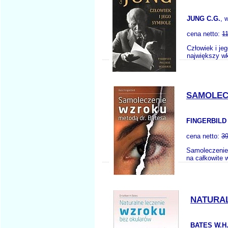
JUNG C.G.
, 
cena netto:
1
Człowiek i je
największy wk
SAMOLEC
FINGERBILD 
cena netto:
39
Samoleczenie 
na całkowite 
NATURA
BATES W.H