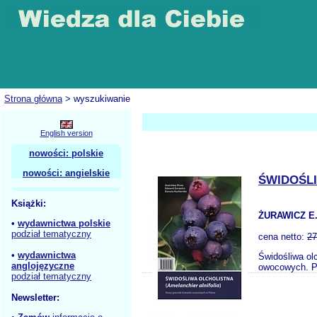
Strona główna
> wyszukiwanie
English version
nowości: polskie
nowości: angielskie
ŚWIDOŚL
Książki:
ŻURAWICZ E.
•
wydawnictwa polskie
podział tematyczny
cena netto:
27
•
wydawnictwa
Świdośliwa ol
anglojęzyczne
owocowych. Pr
podział tematyczny
Newsletter: