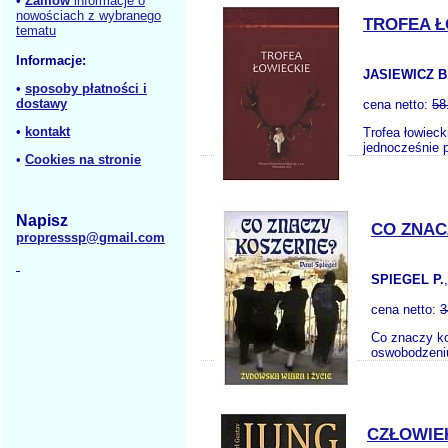
•
Zamów
informacje o
nowościach z wybranego
TROFEA Ł
tematu
Informacje:
JASIEWICZ B
•
sposoby płatności i
dostawy
cena netto:
58
•
kontakt
Trofea łowieck
jednocześnie 
•
Cookies na stronie
Napisz
CO ZNAC
propresssp@gmail.com
SPIEGEL P.
cena netto:
3
Co znaczy ko
oswobodzeniu
CZŁOWIE