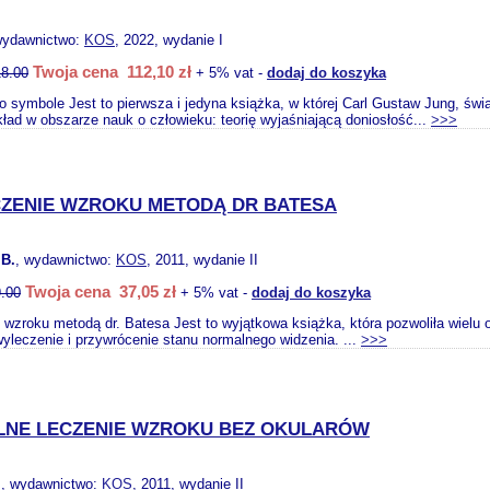
wydawnictwo:
KOS
, 2022, wydanie I
Twoja cena 112,10 zł
18.00
+ 5% vat -
dodaj do koszyka
go symbole Jest to pierwsza i jedyna książka, w której Carl Gustaw Jung, św
ład w obszarze nauk o człowieku: teorię wyjaśniającą doniosłość...
>>>
ZENIE WZROKU METODĄ DR BATESA
B.
, wydawnictwo:
KOS
, 2011, wydanie II
Twoja cena 37,05 zł
.00
+ 5% vat -
dodaj do koszyka
wzroku metodą dr. Batesa Jest to wyjątkowa książka, która pozwoliła wielu
wyleczenie i przywrócenie stanu normalnego widzenia. ...
>>>
LNE LECZENIE WZROKU BEZ OKULARÓW
.
, wydawnictwo:
KOS
, 2011, wydanie II