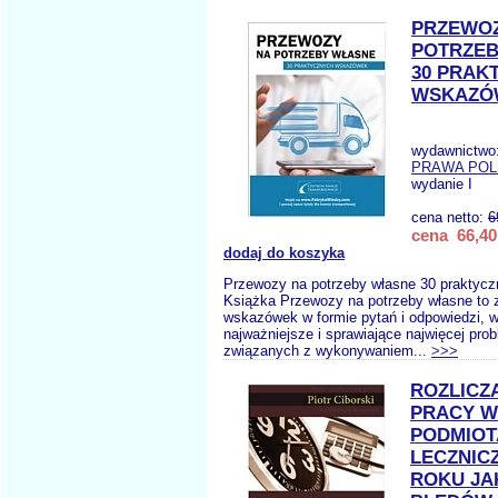
PRZEWO
POTRZEB
30 PRAK
WSKAZÓ
wydawnictwo
PRAWA POL
wydanie I
cena netto:
6
cena 66,40
dodaj do koszyka
Przewozy na potrzeby własne 30 praktyc
Książka Przewozy na potrzeby własne to z
wskazówek w formie pytań i odpowiedzi, w
najważniejsze i sprawiające najwięcej pro
związanych z wykonywaniem...
>>>
ROZLICZ
PRACY W
PODMIO
LECZNIC
ROKU JA