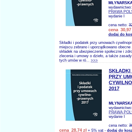
MŁYNARSKA
wydawnictwo
PRAWA POL
wydanie I
cena netto:
3
cena 30,97 
dodaj do ko
Składki i podatek przy umowach cywilno
miejscu zebrano i uporządkowano obecne 
składek na ubezpieczenie społeczne i zd
zlecenia i umowy o dzieło, a także zasad
tych umów w ró...
>>>
SKŁADKI
PRZY U
CYWILN
2017
MŁYNARSKA
wydawnictwo
PRAWA POL
wydanie I
cena netto:
3
cena 28,74 zł
+ 5% vat -
dodaj do kos