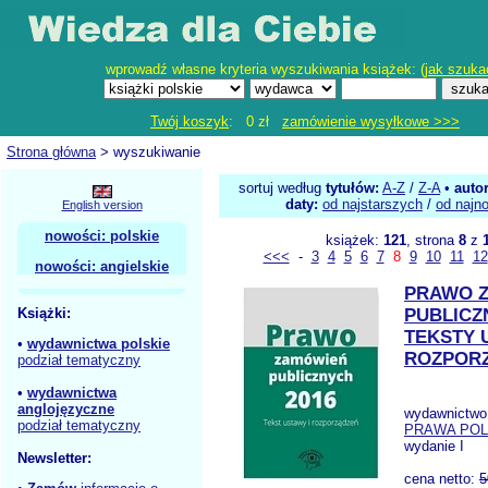
wprowadź własne kryteria wyszukiwania książek: (
jak szuka
Twój koszyk
: 0 zł
zamówienie wysyłkowe >>>
Strona główna
> wyszukiwanie
sortuj według
tytułów:
A-Z
/
Z-A
•
auto
daty:
od najstarszych
/
od najn
English version
nowości: polskie
książek:
121
, strona
8
z
<<<
-
3
4
5
6
7
8
9
10
11
12
nowości: angielskie
PRAWO 
Książki:
PUBLICZ
TEKSTY 
•
wydawnictwa polskie
ROZPOR
podział tematyczny
•
wydawnictwa
anglojęzyczne
wydawnictwo
podział tematyczny
PRAWA POL
wydanie I
Newsletter:
cena netto:
5