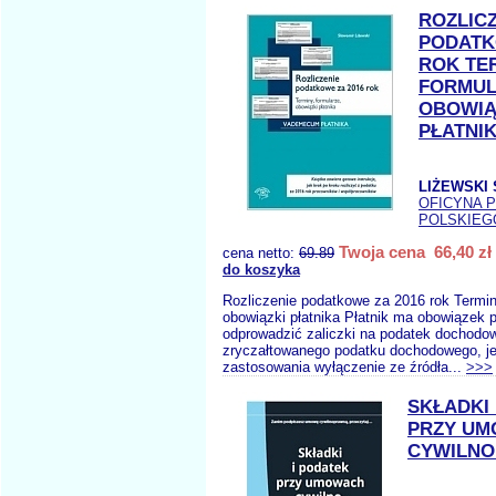
ROZLIC
PODATK
ROK TE
FORMUL
OBOWIĄ
PŁATNI
LIŻEWSKI 
OFICYNA 
POLSKIEG
Twoja cena 66,40 zł
cena netto:
69.89
do koszyka
Rozliczenie podatkowe za 2016 rok Termin
obowiązki płatnika Płatnik ma obowiązek p
odprowadzić zaliczki na podatek dochodo
zryczałtowanego podatku dochodowego, je
zastosowania wyłączenie ze źródła...
>>>
SKŁADKI 
PRZY U
CYWILN