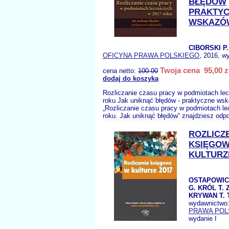
BŁĘDÓW
PRAKTY
WSKAZÓ
CIBORSKI P.
OFICYNA PRAWA POLSKIEGO
, 2016, w
Twoja cena 95,00 z
cena netto:
100.00
dodaj do koszyka
Rozliczanie czasu pracy w podmiotach le
roku Jak uniknąć błędów - praktyczne ws
„Rozliczanie czasu pracy w podmiotach l
roku. Jak uniknąć błędów” znajdziesz odpo
ROZLICZ
KSIĘGO
KULTURZ
OSTAPOWIC
G. KRÓL T. 
KRYWAN T. 
wydawnictwo
PRAWA POL
wydanie I