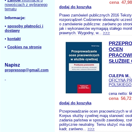
•
Zamów
informacje o
cena 47,98
nowościach z wybranego
dodaj do koszyka
tematu
Prawo zamówień publicznych 2016 Teksty 
Informacje:
rozporządzeń Codzienne obowiązki uczes
o zamówienie publiczne: zarówno po stro
•
sposoby płatności i
jak i wykonawców wymagają stałego moni
dostawy
prawnych. Wygodny, w...
>>>
•
kontakt
PRZEPRO
•
Cookies na stronie
OCEN
PRACOW
SŁUŻBIE
Napisz
propresssp@gmail.com
CULEPA M.
,
OFICYNA P
POLSKIEGO
cena netto:
5
cena 56,72 
dodaj do koszyka
Przeprowadzanie ocen pracowniczych w sł
Korpus służby cywilnej mają stanowić os
zadania państwa w sposób zawodowy, rzete
politycznie neutralny. Temu służyć ma odp
kadr, zarówno...
>>>