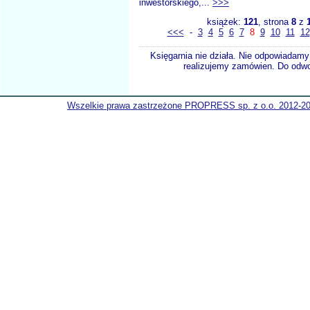
inwestorskiego,...
>>>
książek:
121
, strona
8
z
<<<
-
3
4
5
6
7
8
9
10
11
12
Księgarnia nie działa. Nie odpowiadamy 
realizujemy zamówien. Do odwol
Wszelkie prawa zastrzeżone PROPRESS sp. z o.o. 2012-2