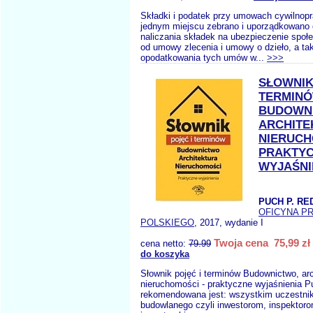
Składki i podatek przy umowach cywilno
jednym miejscu zebrano i uporządkowano
naliczania składek na ubezpieczenie społ
od umowy zlecenia i umowy o dzieło, a t
opodatkowania tych umów w...
>>>
SŁOWNIK
TERMIN
BUDOWN
ARCHITE
NIERUCH
PRAKTY
WYJAŚNI
PUCH P. RE
OFICYNA P
POLSKIEGO
, 2017, wydanie I
Twoja cena 75,99 zł
cena netto:
79.99
do koszyka
Słownik pojęć i terminów Budownictwo, arc
nieruchomości - praktyczne wyjaśnienia Pu
rekomendowana jest: wszystkim uczestni
budowlanego czyli inwestorom, inspektor