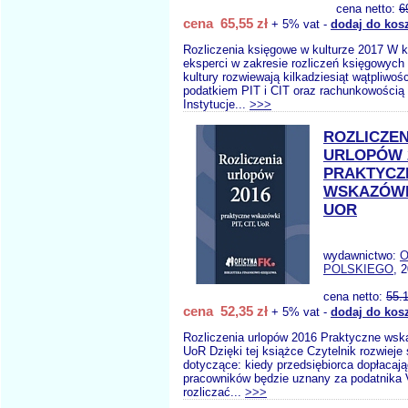
cena netto:
6
cena 65,55 zł
+ 5% vat -
dodaj do kos
Rozliczenia księgowe w kulturze 2017 W k
eksperci w zakresie rozliczeń księgowych 
kultury rozwiewają kilkadziesiąt wątpliwoś
podatkiem PIT i CIT oraz rachunkowością 
Instytucje...
>>>
ROZLICZEN
URLOPÓW 
PRAKTYCZ
WSKAZÓWKI
UOR
wydawnictwo:
O
POLSKIEGO
, 
cena netto:
55.
cena 52,35 zł
+ 5% vat -
dodaj do kos
Rozliczenia urlopów 2016 Praktyczne wsk
UoR Dzięki tej książce Czytelnik rozwieje 
dotyczące: kiedy przedsiębiorca dopłaca
pracowników będzie uznany za podatnika 
rozliczać...
>>>