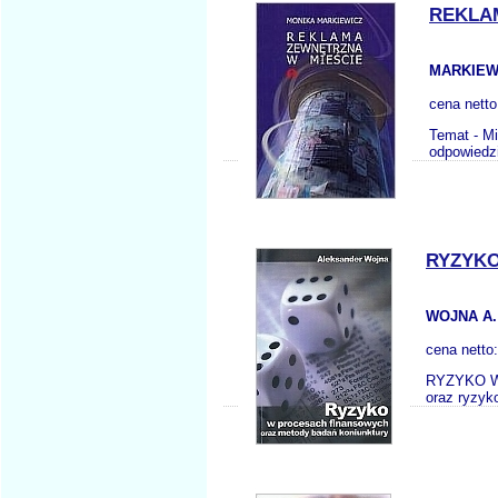
REKLA
MARKIEW
cena nett
Temat - Mi
odpowiedz
RYZYK
WOJNA A.
cena netto
RYZYKO W
oraz ryzyk