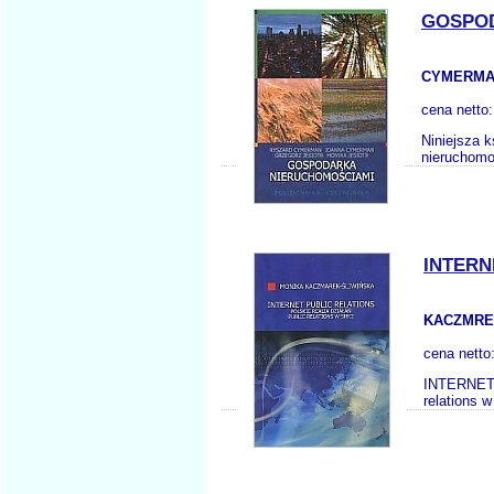
GOSPO
CYMERMAN
cena netto
Niniejsza k
nieruchomo
INTERN
KACZMREK
cena netto
INTERNET 
relations 