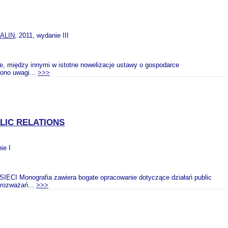
ALIN
, 2011, wydanie III
ane, między innymi w istotne nowelizacje ustawy o gospodarce
ono uwagi...
>>>
LIC RELATIONS
ie I
onografia zawiera bogate opracowanie dotyczące działań public
 rozważań...
>>>