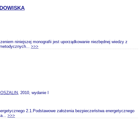
ODOWISKA
niniejszej monografii jest uporządkowanie niezbędnej wiedzy z
e metodycznych...
>>>
KOSZALIN
, 2010, wydanie I
etycznego 2.1.Podstawowe założenia bezpieczeństwa energetycznego
a...
>>>