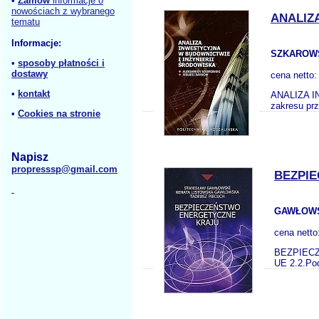
•
Zamów
informacje o
nowościach z wybranego
ANALIZ
tematu
Informacje:
SZKAROWS
•
sposoby płatności i
dostawy
cena netto
•
kontakt
ANALIZA IN
zakresu prz
•
Cookies na stronie
Napisz
propresssp@gmail.com
BEZPI
GAWŁOWS
cena netto
BEZPIECZE
UE 2.2.Pod