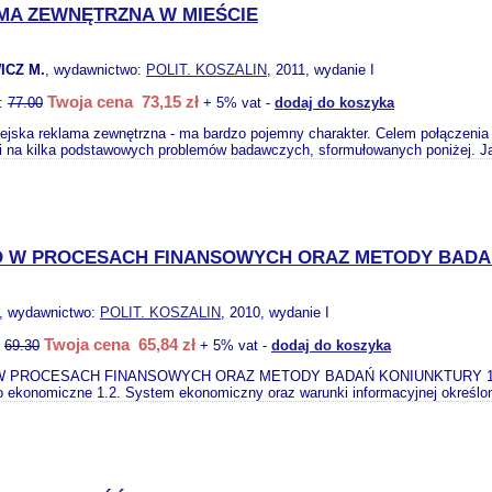
MA ZEWNĘTRZNA W MIEŚCIE
ICZ M.
, wydawnictwo:
POLIT. KOSZALIN
, 2011, wydanie I
Twoja cena 73,15 zł
o:
77.00
+ 5% vat -
dodaj do koszyka
ejska reklama zewnętrzna - ma bardzo pojemny charakter. Celem połączenia 
i na kilka podstawowych problemów badawczych, sformułowanych poniżej. Ja
O W PROCESACH FINANSOWYCH ORAZ METODY BADA
, wydawnictwo:
POLIT. KOSZALIN
, 2010, wydanie I
Twoja cena 65,84 zł
:
69.30
+ 5% vat -
dodaj do koszyka
 PROCESACH FINANSOWYCH ORAZ METODY BADAŃ KONIUNKTURY 1. PO
o ekonomiczne 1.2. System ekonomiczny oraz warunki informacyjnej określon