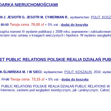
DARKA NIERUCHOMOŚCIAMI
 J. JESIOTR G. JESOTR M. CYMERMAN R.
, wydawnictwo:
POLIT. KOSZ
Twoja cena 76,00 zł
:
80.00
+ 5% vat -
dodaj do koszyka
siążka stanowi III wydanie publikacji z 2008 roku, poprawione i zaktualizow
ściami oraz ustawy o księgach wieczystych i hipotece. W wydaniu uwzględni
ET PUBLIC RELATIONS POLSKIE REALIA DZIAŁAŃ PUB
-ŚLIWIŃSKA M. / W SIECI
, wydawnictwo:
POLIT. KOSZALIN
, 2010, wydan
Twoja cena 73,15 zł
:
77.00
+ 5% vat -
dodaj do koszyka
PUBLIC RELATIONS POLSKIE REALIA DZIAŁAŃ PUBLIC RELATIONS W SIECI M
w Internecie, zarówno pod względem teoretycznym, jak i praktycznym. Całość