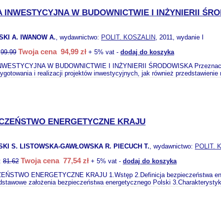
A INWESTYCYJNA W BUDOWNICTWIE I INŻYNIERII ŚR
KI A. IWANOW A.
, wydawnictwo:
POLIT. KOSZALIN
, 2011, wydanie I
Twoja cena 94,99 zł
:
99.99
+ 5% vat -
dodaj do koszyka
WESTYCYJNA W BUDOWNICTWIE I INŻYNIERII ŚRODOWISKA Przeznaczeniem 
ygotowania i realizacji projektów inwestycyjnych, jak również przedstawieni
ECZEŃSTWO ENERGETYCZNE KRAJU
KI S. LISTOWSKA-GAWŁOWSKA R. PIECUCH T.
, wydawnictwo:
POLIT. 
Twoja cena 77,54 zł
:
81.62
+ 5% vat -
dodaj do koszyka
ŃSTWO ENERGETYCZNE KRAJU 1.Wstęp 2.Definicja bezpieczeństwa energ
stawowe założenia bezpieczeństwa energetycznego Polski 3.Charakterystyk