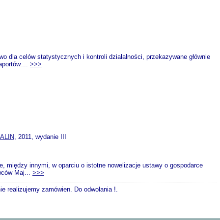
dla celów statystycznych i kontroli działalności, przekazywane głównie
portów....
>>>
ALIN
, 2011, wydanie III
ne, między innymi, w oparciu o istotne nowelizacje ustawy o gospodarce
wców Maj...
>>>
nie realizujemy zamówien. Do odwolania !.