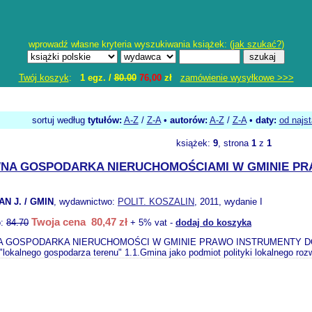
wprowadź własne kryteria wyszukiwania książek: (
jak szukać?
)
Twój koszyk
:
1 egz. /
80.00
76,00
zł
zamówienie wysyłkowe >>>
sortuj według
tytułów:
A-Z
/
Z-A
•
autorów:
A-Z
/
Z-A
•
daty:
od najs
książek:
9
, strona
1
z
1
NA GOSPODARKA NIERUCHOMOŚCIAMI W GMINIE P
N J. / GMIN
, wydawnictwo:
POLIT. KOSZALIN
, 2011, wydanie I
Twoja cena 80,47 zł
o:
84.70
+ 5% vat -
dodaj do koszyka
GOSPODARKA NIERUCHOMOŚCI W GMINIE PRAWO INSTRUMENTY DOCHODY G
"lokalnego gospodarza terenu" 1.1.Gmina jako podmiot polityki lokalnego roz