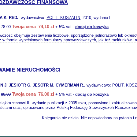
OZDAWCZOŚĆ FINANSOWA
A K. RED.
, wydawnictwo:
POLIT. KOSZALIN
, 2010, wydanie I
Twoja cena 74,10 zł
:
78.00
+ 5% vat -
dodaj do koszyka
czość obejmuje zestawienia liczbowe, sporządzone jednorazowo lub okresowo 
z w formie wypełnionych formularzy sprawozdawczych, jak też meldunków i ra
AMIE NIERUCHOMOŚCI
 J. JESIOTR G. JESOTR M. CYMERMAN R.
, wydawnictwo:
POLIT. KOSZ
Twoja cena 76,00 zł
:
80.00
+ 5% vat -
dodaj do koszyka
siążka stanowi III wydanie publikacji z 2005 roku, poprawione i zaktualizowa
ściami oraz, opracowane przez Polską Federację Stowarzyszeń Rzeczozna
Księgarnia nie działa. Nie odpowiadamy na pytania i 