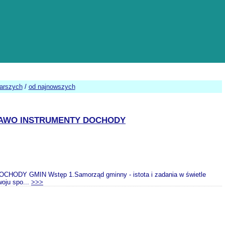
tarszych
/
od najnowszych
RAWO INSTRUMENTY DOCHODY
MIN Wstęp 1.Samorząd gminny - istota i zadania w świetle
woju spo...
>>>