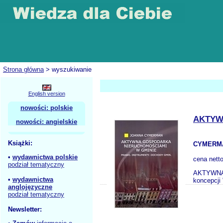
Strona główna
> wyszukiwanie
English version
nowości: polskie
AKTYW
nowości: angielskie
Książki:
CYMERMA
•
wydawnictwa polskie
cena nett
podział tematyczny
AKTYWNA 
•
wydawnictwa
koncepcji 
anglojęzyczne
podział tematyczny
Newsletter: