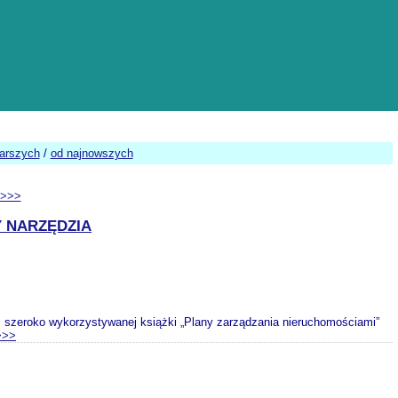
tarszych
/
od najnowszych
>>>
 NARZĘDZIA
i szeroko wykorzystywanej książki „Plany zarządzania nieruchomościami”
>>>