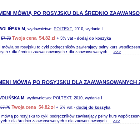
MENI MÓWIĄ PO ROSYJSKU DLA ŚREDNIO ZAAWANSO
ZWOLIŃSKA M
, wydawnictwo:
POLTEXT
, 2010, wydanie I
Twoja cena 54,82 zł
:
57.70
+ 5% vat -
dodaj do koszyka
 mówią po rosyjsku to cykl podręczników zawierający pełny kurs współczesne
cych • dla średnio zaawansowanych • dla zaawansowanych ...
>>>
MENI MÓWIĄ PO ROSYJSKU DLA ZAAWANSOWANYCH Z
ZWOLIŃSKA M
, wydawnictwo:
POLTEXT
, 2010, wydanie I
Twoja cena 54,82 zł
:
57.70
+ 5% vat -
dodaj do koszyka
mówią po rosyjsku to cykl podręczników zawierający pełny kurs współczesneg
cych • dla średnio zaawansowanych • dla zaawansowanych ...
>>>