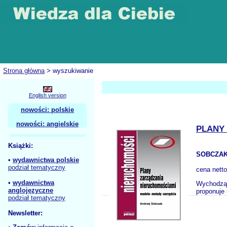
Strona główna
> wyszukiwanie
English version
nowości: polskie
nowości: angielskie
PLANY
Książki:
SOBCZAK
•
wydawnictwa polskie
podział tematyczny
cena nett
•
wydawnictwa
Wychodząc
anglojęzyczne
proponuje 
podział tematyczny
Newsletter: