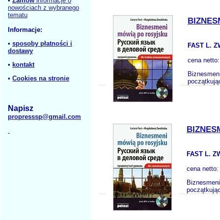
•
Zamów
informacje o
nowościach z wybranego
tematu
BIZNES
Informacje:
•
sposoby płatności i
FAST L. 
dostawy
cena netto
•
kontakt
Biznesmeni
•
Cookies na stronie
początkują
Napisz
propresssp@gmail.com
BIZNES
FAST L. 
cena netto
Biznesmeni 
początkują