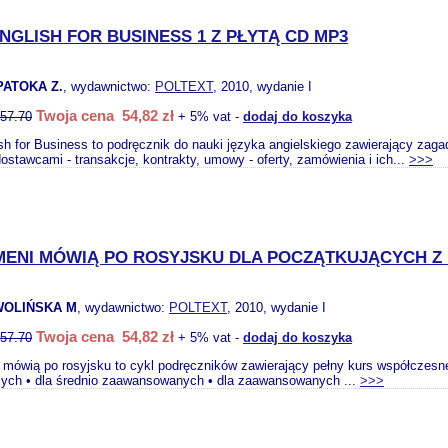
NGLISH FOR BUSINESS 1 Z PŁYTĄ CD MP3
PATOKA Z.
, wydawnictwo:
POLTEXT
, 2010, wydanie I
Twoja cena 54,82 zł
57.70
+ 5% vat -
dodaj do koszyka
sh for Business to podręcznik do nauki języka angielskiego zawierający zagad
 dostawcami - transakcje, kontrakty, umowy - oferty, zamówienia i ich...
>>>
MENI MÓWIĄ PO ROSYJSKU DLA POCZĄTKUJĄCYCH Z 
ZWOLIŃSKA M
, wydawnictwo:
POLTEXT
, 2010, wydanie I
Twoja cena 54,82 zł
57.70
+ 5% vat -
dodaj do koszyka
mówią po rosyjsku to cykl podręczników zawierający pełny kurs współczesneg
cych • dla średnio zaawansowanych • dla zaawansowanych ...
>>>