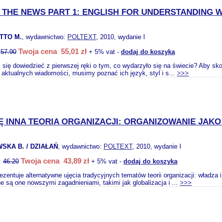
S THE NEWS PART 1: ENGLISH FOR UNDERSTANDING
TTO M.
, wydawnictwo:
POLTEXT
, 2010, wydanie I
Twoja cena 55,01 zł
:
57.90
+ 5% vat -
dodaj do koszyka
się dowiedzieć z pierwszej ręki o tym, co wydarzyło się na świecie? Aby sk
 aktualnych wiadomości, musimy poznać ich język, styl i s...
>>>
 INNA TEORIA ORGANIZACJI: ORGANIZOWANIE JAKO
SKA B. / DZIAŁAŃ
, wydawnictwo:
POLTEXT
, 2010, wydanie I
Twoja cena 43,89 zł
:
46.20
+ 5% vat -
dodaj do koszyka
ezentuje alternatywne ujęcia tradycyjnych tematów teorii organizacji: władza 
e są one nowszymi zagadnieniami, takimi jak globalizacja i ...
>>>