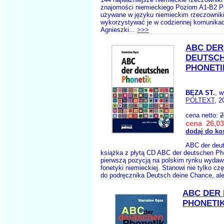
znajomości niemieckiego Poziom A1-B2 Po
używane w języku niemieckim rzeczowniki,
wykorzystywać je w codziennej komunikac
Agnieszki...
>>>
ABC DER
DEUTSC
PHONETI
BĘZA ST.
, 
POLTEXT
, 2
cena netto:
2
cena 26,03
dodaj do ko
ABC der deut
książka z płytą CD ABC der deutschen Pho
pierwszą pozycją na polskim rynku wyda
fonetyki niemieckiej. Stanowi nie tylko cz
do podręcznika Deutsch deine Chance, ale
ABC DER
PHONETIK