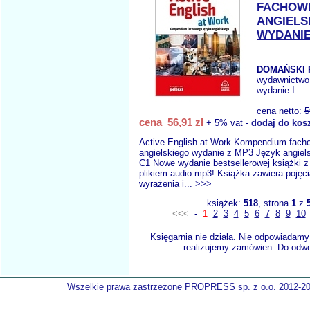
FACHOW
ANGIELS
WYDANIE
DOMAŃSKI 
wydawnictwo
wydanie I
cena netto:
5
cena 56,91 zł
+ 5% vat -
dodaj do kos
Active English at Work Kompendium fach
angielskiego wydanie z MP3 Język angiel
C1 Nowe wydanie bestsellerowej książki 
plikiem audio mp3! Książka zawiera pojęci
wyrażenia i...
>>>
książek:
518
, strona
1
z
<<<
-
1
2
3
4
5
6
7
8
9
10
Księgarnia nie działa. Nie odpowiadamy 
realizujemy zamówien. Do odwol
Wszelkie prawa zastrzeżone PROPRESS sp. z o.o. 2012-2