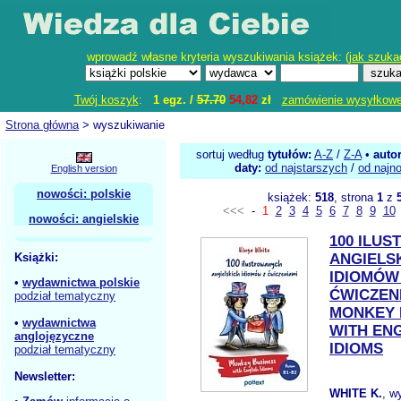
wprowadź własne kryteria wyszukiwania książek: (
jak szuka
Twój koszyk
:
1 egz. /
57.70
54,82
zł
zamówienie wysyłkow
Strona główna
> wyszukiwanie
sortuj według
tytułów:
A-Z
/
Z-A
•
auto
daty:
od najstarszych
/
od najn
English version
nowości: polskie
książek:
518
, strona
1
z
<<<
-
1
2
3
4
5
6
7
8
9
10
nowości: angielskie
100 ILU
Książki:
ANGIELS
IDIOMÓW
•
wydawnictwa polskie
ĆWICZEN
podział tematyczny
MONKEY 
•
wydawnictwa
WITH EN
anglojęzyczne
IDIOMS
podział tematyczny
Newsletter:
WHITE K.
, w