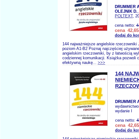
DRUMMER A
OLEJNIK D.
POLTEXT
, 2
cena netto:
4
cena 42,65
dodaj do ko
144 najważniejsze angielskie rzeczowniki 
poziom A1-B2 Poznaj najczęściej używane
angielskim rzeczowniki, by z łatwością w
codziennej komunikacji. Książka pozwoli c
efektywną naukę...
>>>
144 NAJ
NIEMIEC
RZECZOW
DRUMMER A
wydawnictwo
wydanie I
cena netto:
4
cena 42,65
dodaj do ko
144 najważniejsze niemieckie rzeczowniki