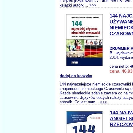
książek językowych A. Drummer i B. Will
książki autorki...
>>>
144 NAJC
UŻYWAN
NIEMIECK
CZASOWN
DRUMMER A
B.
, wydawnic
2014, wydanie
cena netto:
4
cena 46,93 
dodaj do koszyka
144 najważniejsze niemieckie czasowniki 
znajomości niemieckiego Czasowniki są d
Każde niemieckie zdanie zawiera co najmn
czasownik. Języków obcych należy uczyć s
sposób. Co jest nam...
>>>
144 NAJ
ANGIELS
RZECZOW