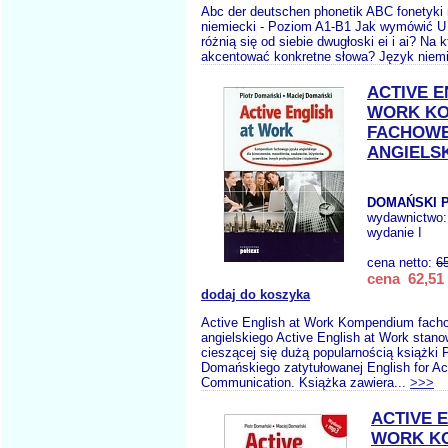
Abc der deutschen phonetik ABC fonetyki 
niemiecki - Poziom A1-B1 Jak wymówić 
różnią się od siebie dwugłoski ei i ai? Na 
akcentować konkretne słowa? Język niemi
ACTIVE E
WORK K
FACHOWE
ANGIELS
DOMAŃSKI P
wydawnictwo
wydanie I
cena netto:
6
cena 62,51 
dodaj do koszyka
Active English at Work Kompendium fach
angielskiego Active English at Work stan
cieszącej się dużą popularnością książki P
Domańskiego zatytułowanej English for Ac
Communication. Książka zawiera...
>>>
ACTIVE 
WORK K