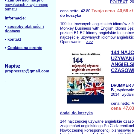
•
Zamów
informacje o
POLTEXT
, 2
nowościach z wybranego
tematu
Twoja cena 40,66 zł
cena netto:
42.80
do koszyka
Informacje:
100 ilustrowanych angielskich idiomów z 
•
sposoby płatności i
Monkey Business with English Idioms Języ
dostawy
poziom B1-B2 Idiomy angielskie to ilustro
najczęściej używanych idiomów angielskic
•
kontakt
Opanowanie...
>>>
•
Cookies na stronie
144 NAJ
UŻYWAN
ANGIELS
Napisz
CZASOWN
propresssp@gmail.com
DRUMMER A
B.
, wydawni
2014, wydani
cena netto:
4
cena 47,03
dodaj do koszyka
144 najczęściej używane angielskie czaso
znajomości angielskiego Po Codziennikac
Nowoczesnej korespondencji biznesowej to