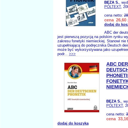
BĘZA S.
, wy
POLTEXT
, 20
cena netto:
28
cena 26,60 
dodaj do kos
ABC der deut
jest pierwszą pozycją na polskim rynku 
zakresu fonetyki niemieckiej. Stanowi nie 
uzupełniającą do podręcznika Deutsch dei
może być wykorzystywana jako uzupełnien
podr...
>>>
ABC DER
DEUTSC
PHONETI
FONETYK
NIEMIEC
BĘZA S.
, w
POLTEXT
, 2
cena netto:
3
cena 33,16
dodaj do koszyka