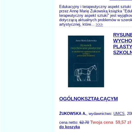
Edukacyjny i terapeutyczny aspekt sztuk
przez Annę Marię Żukowską książka "Eduk
terapeutyczny aspekt sztuki" jest wyjątko
dotyczącą aktualnych problemów w szeroko
artystycznej, które...
>>>
RYSUNE
WYCHO
PLAST
SZKOLN
OGÓLNOKSZTAŁCĄCYM
ŻUKOWSKA A.
, wydawnictwo:
UMCS
, 20
Twoja cena 59,57 zł
cena netto:
62.70
do koszyka