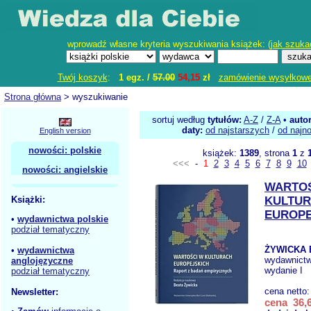
wprowadź własne kryteria wyszukiwania książek: (
jak szuka
Twój koszyk
:
1 egz. /
57.00
54,15
zł
zamówienie wysyłkow
Strona główna
> wyszukiwanie
sortuj według
tytułów:
A-Z
/
Z-A
•
auto
daty:
od najstarszych
/
od najn
English version
nowości: polskie
książek:
1389
, strona
1
z
<<<
-
1
2
3
4
5
6
7
8
9
10
nowości: angielskie
WARTOŚ
Książki:
KULTU
EUROPE
•
wydawnictwa polskie
podział tematyczny
ŻYWICKA 
•
wydawnictwa
wydawnict
anglojęzyczne
wydanie I
podział tematyczny
cena netto
Newsletter:
cena 36,6