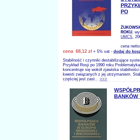
PRZYK
PO
ŻUKOWSKA
ROKU
, w
UMCS
, 20
cena nett
cena 68,12 zł
+ 5% vat -
dodaj do kos
Stabilność i czynniki destabilizujące sys
Przykład Rosji po 1990 roku Problematyka
koncentruje się wokół zjawiska stabilności
kwesti związanych z jej utrzymaniem. Sta
częściej jest zast...
>>>
WSPÓŁP
BANKÓW 