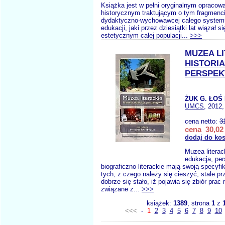
Książka jest w pełni oryginalnym opracow
historycznym traktującym o tym fragmenci
dydaktyczno-wychowawcej całego systemu
edukacji, jaki przez dziesiątki lat wiązał
estetycznym całej populacji...
>>>
MUZEA L
HISTORI
PERSPE
ŻUK G. ŁOŚ 
UMCS
, 2012,
cena netto:
3
cena 30,02 
dodaj do ko
Muzea literack
edukacja, pe
biograficzno-literackie mają swoją specyfi
tych, z czego należy się cieszyć, stale pr
dobrze się stało, iż pojawia się zbiór pra
związane z...
>>>
książek:
1389
, strona
1
z
<<<
-
1
2
3
4
5
6
7
8
9
10