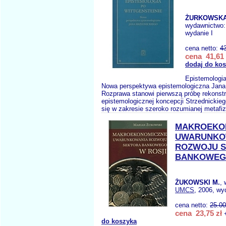
ŻURKOWSKA
wydawnictwo
wydanie I
cena netto:
4
cena 41,61 
dodaj do ko
Epistemologia
Nowa perspektywa epistemologiczna Jana
Rozprawa stanowi pierwszą próbę rekonstr
epistemologicznej koncepcji Strzednickie
się w zakresie szeroko rozumianej metafiz
MAKROEKO
UWARUNKO
ROZWOJU 
BANKOWEGO
ŻUKOWSKI M.
,
UMCS
, 2006, wy
cena netto:
25.00
cena 23,75 zł
+
do koszyka