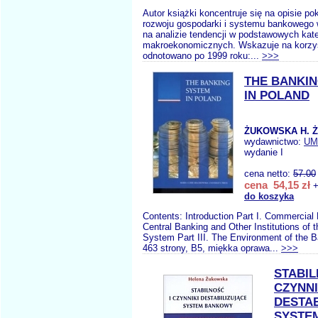
Autor książki koncentruje się na opisie p
rozwoju gospodarki i systemu bankowego w
na analizie tendencji w podstawowych kat
makroekonomicznych. Wskazuje na korzys
odnotowano po 1999 roku:...
>>>
THE BANKI
IN POLAND
ŻUKOWSKA H. 
wydawnictwo:
UM
wydanie I
cena netto:
57.00
cena 54,15 zł
+
do koszyka
Contents: Introduction Part I. Commercial 
Central Banking and Other Institutions of 
System Part III. The Environment of the 
463 strony, B5, miękka oprawa...
>>>
STABIL
CZYNNI
DESTAB
SYSTE