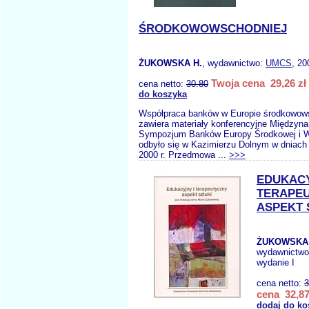
ŚRODKOWOWSCHODNIEJ
ŻUKOWSKA H.
, wydawnictwo:
UMCS
, 20
Twoja cena 29,26 zł
cena netto:
30.80
do koszyka
Współpraca banków w Europie środkowow
zawiera materiały konferencyjne Międzyn
Sympozjum Banków Europy Środkowej i Ws
odbyło się w Kazimierzu Dolnym w dniach
2000 r. Przedmowa ...
>>>
EDUKACY
TERAPE
ASPEKT 
ŻUKOWSKA 
wydawnictw
wydanie I
cena netto:
3
cena 32,87
dodaj do ko