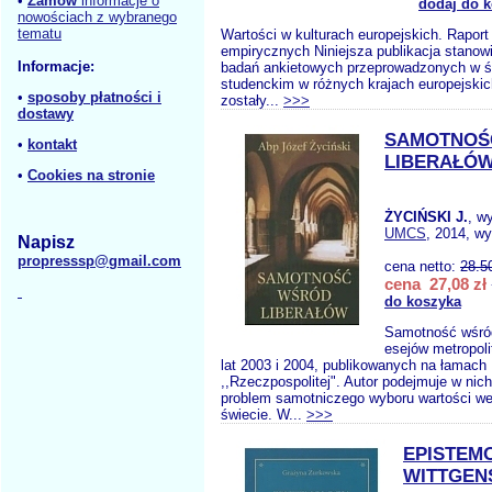
•
Zamów
informacje o
dodaj do 
nowościach z wybranego
tematu
Wartości w kulturach europejskich. Raport
empirycznych Niniejsza publikacja stanow
Informacje:
badań ankietowych przeprowadzonych w ś
studenckim w różnych krajach europejskic
•
sposoby płatności i
zostały...
>>>
dostawy
SAMOTNOŚ
•
kontakt
LIBERAŁÓ
•
Cookies na stronie
ŻYCIŃSKI J.
, w
UMCS
, 2014, wy
Napisz
propresssp@gmail.com
cena netto:
28.5
cena 27,08 zł
do koszyka
Samotność wśród
esejów metropoli
lat 2003 i 2004, publikowanych na łamach
,,Rzeczpospolitej". Autor podejmuje w ni
problem samotniczego wyboru wartości w
świecie. W...
>>>
EPISTEM
WITTGEN