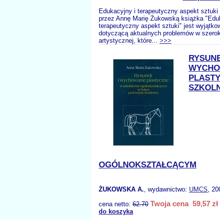
Edukacyjny i terapeutyczny aspekt sztuk
przez Annę Marię Żukowską książka "Eduk
terapeutyczny aspekt sztuki" jest wyjątko
dotyczącą aktualnych problemów w szeroko
artystycznej, które...
>>>
RYSUNE
WYCHO
PLAST
SZKOLN
OGÓLNOKSZTAŁCĄCYM
ŻUKOWSKA A.
, wydawnictwo:
UMCS
, 20
Twoja cena 59,57 zł
cena netto:
62.70
do koszyka