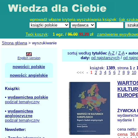
wprowadź własne kryteria wyszukiwania książek: (
jak szuka
Twój koszyk
:
1 egz. /
96.00
91,20
zł
zamówienie wysyłkow
Strona główna
> wyszukiwanie
sortuj według
tytułów:
A-Z
/
Z-A
•
auto
daty:
od najstarszych
/
od najn
English version
nowości: polskie
książek:
1389
, strona
1
z
<<<
-
1
2
3
4
5
6
7
8
9
10
nowości: angielskie
WARTOŚ
Książki:
KULTU
EUROPE
•
wydawnictwa polskie
podział tematyczny
ŻYWICKA 
•
wydawnictwa
wydawnict
anglojęzyczne
wydanie I
podział tematyczny
cena netto
Newsletter:
cena 36,6