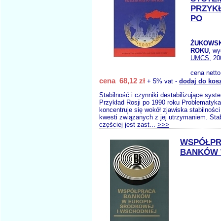
PRZYK
PO
ŻUKOWSKA
ROKU
, w
UMCS
, 20
cena nett
cena 68,12 zł
+ 5% vat -
dodaj do kos
Stabilność i czynniki destabilizujące sys
Przykład Rosji po 1990 roku Problematyka
koncentruje się wokół zjawiska stabilności
kwesti związanych z jej utrzymaniem. Sta
częściej jest zast...
>>>
WSPÓŁP
BANKÓW 