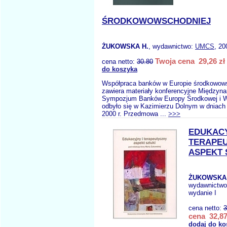
ŚRODKOWOWSCHODNIEJ
ŻUKOWSKA H.
, wydawnictwo:
UMCS
, 20
Twoja cena 29,26 zł
cena netto:
30.80
do koszyka
Współpraca banków w Europie środkowow
zawiera materiały konferencyjne Międzyn
Sympozjum Banków Europy Środkowej i Ws
odbyło się w Kazimierzu Dolnym w dniach
2000 r. Przedmowa ...
>>>
EDUKACY
TERAPE
ASPEKT 
ŻUKOWSKA 
wydawnictw
wydanie I
cena netto:
3
cena 32,87
dodaj do ko