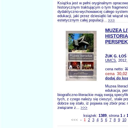
Książka jest w pełni oryginalnym opracow
historycznym traktującym o tym fragmenci
dydaktyczno-wychowawcej całego systemu
edukacji, jaki przez dziesiątki lat wiązał
estetycznym całej populacji...
>>>
MUZEA L
HISTORI
PERSPE
ŻUK G. ŁOŚ 
UMCS
, 2012,
cena netto:
3
cena 30,02 
dodaj do ko
Muzea literack
edukacja, pe
biograficzno-literackie mają swoją specyfi
tych, z czego należy się cieszyć, stale pr
dobrze się stało, iż pojawia się zbiór pra
związane z...
>>>
książek:
1389
, strona
1
z
<<<
-
1
2
3
4
5
6
7
8
9
10