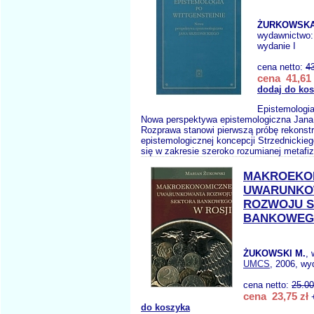
ŻURKOWSKA
wydawnictwo
wydanie I
cena netto:
4
cena 41,61 
dodaj do ko
Epistemologia
Nowa perspektywa epistemologiczna Jana
Rozprawa stanowi pierwszą próbę rekonstr
epistemologicznej koncepcji Strzednickie
się w zakresie szeroko rozumianej metafiz
MAKROEKO
UWARUNKO
ROZWOJU 
BANKOWEGO
ŻUKOWSKI M.
,
UMCS
, 2006, wy
cena netto:
25.00
cena 23,75 zł
+
do koszyka