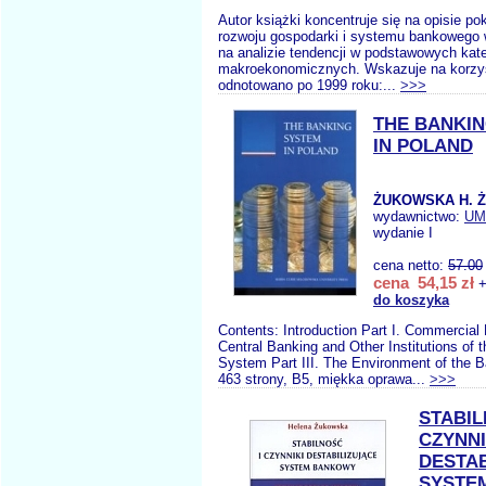
Autor książki koncentruje się na opisie p
rozwoju gospodarki i systemu bankowego w
na analizie tendencji w podstawowych kat
makroekonomicznych. Wskazuje na korzys
odnotowano po 1999 roku:...
>>>
THE BANKI
IN POLAND
ŻUKOWSKA H. 
wydawnictwo:
UM
wydanie I
cena netto:
57.00
cena 54,15 zł
+
do koszyka
Contents: Introduction Part I. Commercial 
Central Banking and Other Institutions of 
System Part III. The Environment of the 
463 strony, B5, miękka oprawa...
>>>
STABIL
CZYNNI
DESTAB
SYSTE