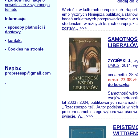
•
Zamów
informacje o
dodaj do 
nowościach z wybranego
tematu
Wartości w kulturach europejskich. Raport
empirycznych Niniejsza publikacja stanow
Informacje:
badań ankietowych przeprowadzonych w ś
studenckim w różnych krajach europejskic
•
sposoby płatności i
zostały...
>>>
dostawy
SAMOTNOŚ
•
kontakt
LIBERAŁÓ
•
Cookies na stronie
ŻYCIŃSKI J.
, w
UMCS
, 2014, wy
Napisz
propresssp@gmail.com
cena netto:
28.5
cena 27,08 zł
do koszyka
Samotność wśród
esejów metropoli
lat 2003 i 2004, publikowanych na łamach
,,Rzeczpospolitej". Autor podejmuje w ni
problem samotniczego wyboru wartości w
świecie. W...
>>>
EPISTEM
WITTGEN