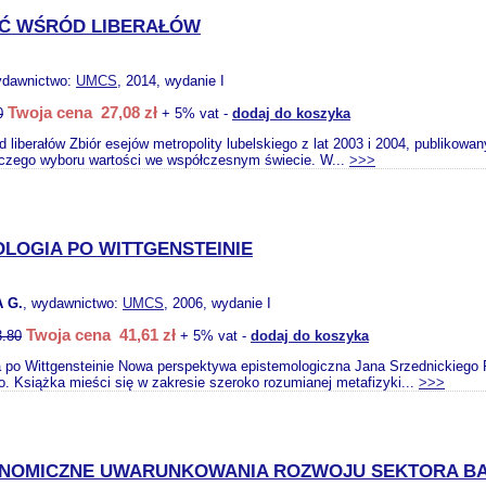
Ć WŚRÓD LIBERAŁÓW
ydawnictwo:
UMCS
, 2014, wydanie I
Twoja cena 27,08 zł
0
+ 5% vat -
dodaj do koszyka
liberałów Zbiór esejów metropolity lubelskiego z lat 2003 i 2004, publikow
czego wyboru wartości we współczesnym świecie. W...
>>>
OLOGIA PO WITTGENSTEINIE
 G.
, wydawnictwo:
UMCS
, 2006, wydanie I
Twoja cena 41,61 zł
3.80
+ 5% vat -
dodaj do koszyka
 po Wittgensteinie Nowa perspektywa epistemologiczna Jana Srzednickiego R
o. Książka mieści się w zakresie szeroko rozumianej metafizyki...
>>>
OMICZNE UWARUNKOWANIA ROZWOJU SEKTORA B