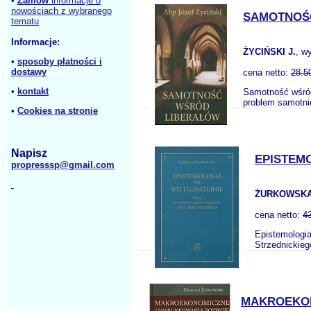
•
Zamów
informacje o
nowościach z wybranego
SAMOTNOŚ
tematu
Informacje:
ŻYCIŃSKI J.
, w
•
sposoby płatności i
dostawy
cena netto:
28.5
•
kontakt
Samotność wśród 
problem samotni
•
Cookies na stronie
Napisz
EPISTEM
propresssp@gmail.com
ŻURKOWSKA
cena netto:
4
Epistemologia
Strzednickieg
MAKROEKON