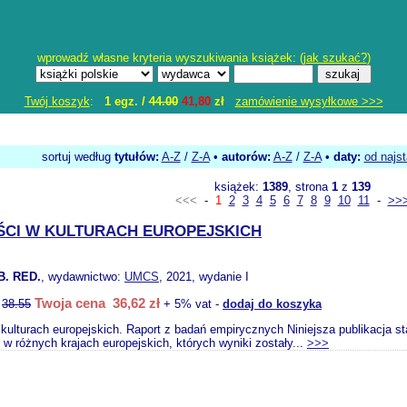
wprowadź własne kryteria wyszukiwania książek: (
jak szukać?
)
Twój koszyk
:
1 egz. /
44.00
41,80
zł
zamówienie wysyłkowe >>>
sortuj według
tytułów:
A-Z
/
Z-A
•
autorów:
A-Z
/
Z-A
•
daty:
od najs
książek:
1389
, strona
1
z
139
<<<
-
1
2
3
4
5
6
7
8
9
10
11
-
>>
CI W KULTURACH EUROPEJSKICH
B. RED.
, wydawnictwo:
UMCS
, 2021, wydanie I
Twoja cena 36,62 zł
:
38.55
+ 5% vat -
dodaj do koszyka
 kulturach europejskich. Raport z badań empirycznych Niniejsza publikacja
w różnych krajach europejskich, których wyniki zostały...
>>>