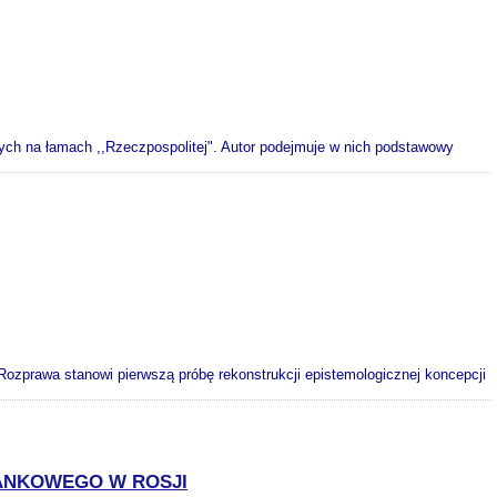
anych na łamach ,,Rzeczpospolitej". Autor podejmuje w nich podstawowy
ozprawa stanowi pierwszą próbę rekonstrukcji epistemologicznej koncepcji
ANKOWEGO W ROSJI