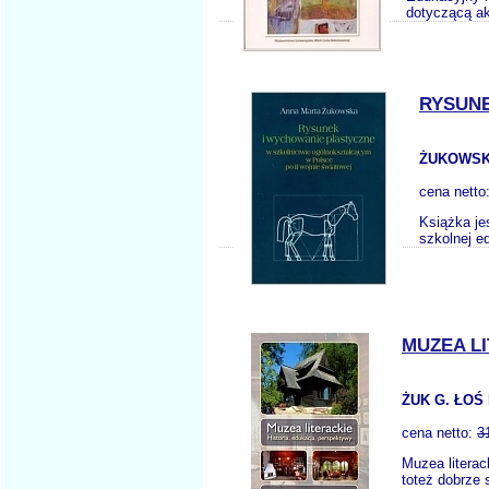
dotyczącą ak
RYSUN
ŻUKOWSK
cena netto
Książka je
szkolnej ed
MUZEA L
ŻUK G. ŁOŚ 
cena netto:
3
Muzea literac
toteż dobrze 