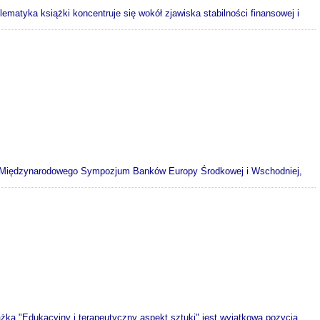
ematyka książki koncentruje się wokół zjawiska stabilności finansowej i
e Międzynarodowego Sympozjum Banków Europy Środkowej i Wschodniej,
ka "Edukacyjny i terapeutyczny aspekt sztuki" jest wyjątkową pozycją