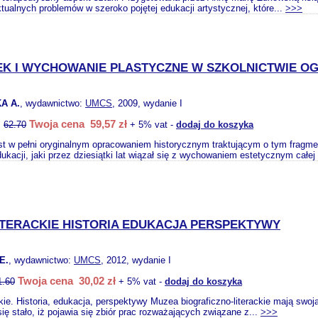
tualnych problemów w szeroko pojętej edukacji artystycznej, które...
>>>
EK I WYCHOWANIE PLASTYCZNE W SZKOLNICTWIE 
A A.
, wydawnictwo:
UMCS
, 2009, wydanie I
Twoja cena 59,57 zł
:
62.70
+ 5% vat -
dodaj do koszyka
st w pełni oryginalnym opracowaniem historycznym traktującym o tym fragm
ukacji, jaki przez dziesiątki lat wiązał się z wychowaniem estetycznym całej 
ITERACKIE HISTORIA EDUKACJA PERSPEKTYWY
E.
, wydawnictwo:
UMCS
, 2012, wydanie I
Twoja cena 30,02 zł
1.60
+ 5% vat -
dodaj do koszyka
kie. Historia, edukacja, perspektywy Muzea biograficzno-literackie mają swoj
się stało, iż pojawia się zbiór prac rozważających związane z...
>>>