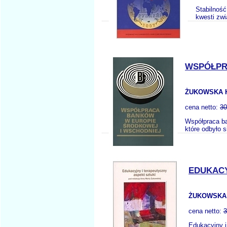
Stabilność
kwesti zwi
WSPÓŁPR
ŻUKOWSKA 
cena netto:
30
Współpraca b
które odbyło 
EDUKACY
ŻUKOWSKA 
cena netto:
3
Edukacyjny i