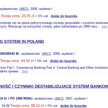
 wydawnictwo:
UMCS
, 2006, wydanie I
Twoja cena 23,75 zł
+ 5% vat -
dodaj do koszyka
ncentruje się na opisie pokryzysowego rozwoju gospodarki i systemu bankowe
ch. Wskazuje na korzystne zmiany, jakie odnotowano po 1999 roku:...
>>>
G SYSTEM IN POLAND
ŻUKOWSKI M.
, wydawnictwo:
UMCS
, 2008, wydanie I
Twoja cena 54,15 zł
+ 5% vat -
dodaj do koszyka
ction Part I. Commercial Banking Part II. Central Banking and Other Institut
iękka oprawa...
>>>
NOŚĆ I CZYNNIKI DESTABILIZUJĄCE SYSTEM BANKO
 H. / PO 1990 ROKU
, wydawnictwo:
UMCS
, 2007, wydanie I
Twoja cena 68,12 zł
o:
71.70
+ 5% vat -
dodaj do koszyka