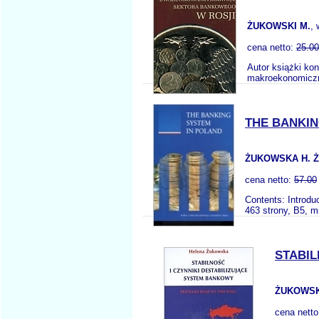
ŻUKOWSKI M.
,
cena netto:
25.00
Autor książki ko
makroekonomiczny
THE BANKIN
ŻUKOWSKA H. 
cena netto:
57.00
Contents: Introdu
463 strony, B5, m
STABIL
ŻUKOWSKA
cena nett