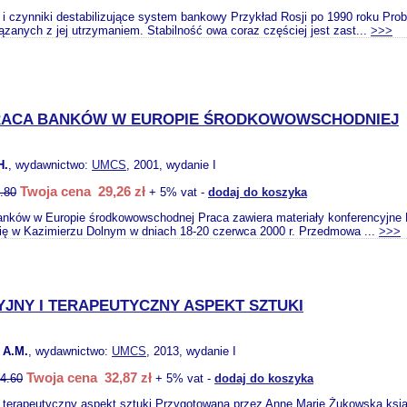
 i czynniki destabilizujące system bankowy Przykład Rosji po 1990 roku Probl
ązanych z jej utrzymaniem. Stabilność owa coraz częściej jest zast...
>>>
ACA BANKÓW W EUROPIE ŚRODKOWOWSCHODNIEJ
H.
, wydawnictwo:
UMCS
, 2001, wydanie I
Twoja cena 29,26 zł
.80
+ 5% vat -
dodaj do koszyka
anków w Europie środkowowschodnej Praca zawiera materiały konferencyjn
się w Kazimierzu Dolnym w dniach 18-20 czerwca 2000 r. Przedmowa ...
>>>
JNY I TERAPEUTYCZNY ASPEKT SZTUKI
A.M.
, wydawnictwo:
UMCS
, 2013, wydanie I
Twoja cena 32,87 zł
4.60
+ 5% vat -
dodaj do koszyka
 terapeutyczny aspekt sztuki Przygotowana przez Annę Marię Żukowską książ