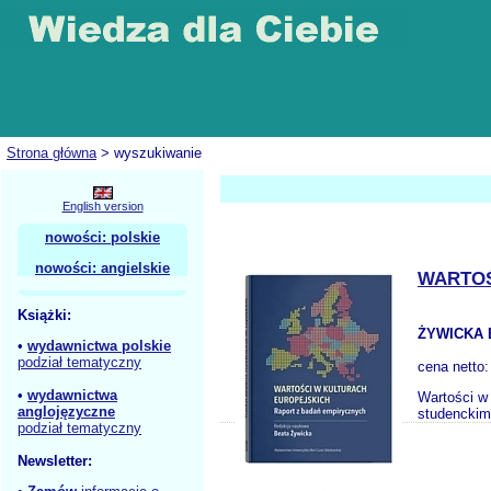
Strona główna
> wyszukiwanie
English version
nowości: polskie
nowości: angielskie
WARTOŚ
Książki:
ŻYWICKA 
•
wydawnictwa polskie
podział tematyczny
cena netto
•
wydawnictwa
Wartości w
anglojęzyczne
studenckim 
podział tematyczny
Newsletter: