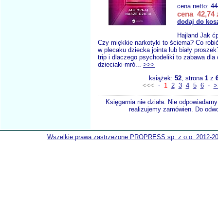
cena netto:
44
cena 42,74 
dodaj do kos
Hajland Jak ćp
Czy miękkie narkotyki to ściema? Co robi
w plecaku dziecka jointa lub biały proszek
trip i dlaczego psychodeliki to zabawa dla
dzieciaki-mró...
>>>
książek:
52
, strona
1
z
<<<
-
1
2
3
4
5
6
-
>
Księgarnia nie działa. Nie odpowiadamy 
realizujemy zamówien. Do odwol
Wszelkie prawa zastrzeżone PROPRESS sp. z o.o. 2012-2