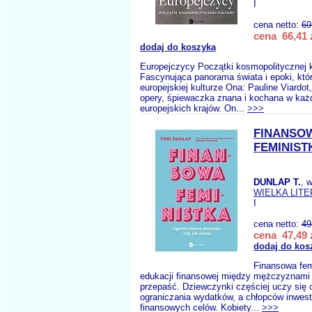
I
cena netto:
69
cena 66,41 
dodaj do koszyka
Europejczycy Początki kosmopolitycznej k
Fascynująca panorama świata i epoki, któ
europejskiej kulturze Ona: Pauline Viardo
opery, śpiewaczka znana i kochana w ka
europejskich krajów. On...
>>>
FINANSO
FEMINIST
DUNLAP T.
, 
WIELKA LITE
I
cena netto:
49
cena 47,49 
dodaj do kos
Finansowa fem
edukacji finansowej między mężczyznami i
przepaść. Dziew­czynki częściej uczy się 
ograniczania wydatków, a chłopców inwest
finansowych celów. Kobiety...
>>>