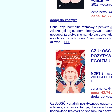
wydawnictwo
2012, wydanie
cena netto:
44
cena 42,66 
dodaj do koszyka
Chuć, czyli normalne rozmowy o perwersy
zdarzają ci się czasem nieprzyzwoite fant
upodobania erotyczne na tyle cię zawstyd
nie chcesz o nich mówić? Jeśli masz ocho
dziwne...
>>>
CZUŁOŚĆ
POZYTYW
EGOIZMU
MORT S.
, wy
WIELKA LITE
I
cena netto:
44
cena 42,74 
dodaj do kos
CZUŁOŚĆ Poradnik pozytywnego egoizmu 
odkrywa, co nas kształtuje, dlaczego to w
podpowiada praktyczne sposoby na szczę