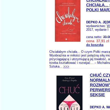
CHCIAŁAB
CHCIAŁA...
POLKI MAR
DEPKO A. JĘD
wydawnictwo:
W
2017, wydanie I
cena netto:
39.9
cena 37,91 zł
do koszyka
Chciałabym chciała... O czym Polki marzą
Wyobraźnia w miłości jest potężną siłą inic
przyciągającą i utrzymującą jej trwałość, 
trzeba kształtować i rozwijać… – Michalin
Sztuka...
>>>
CHUĆ CZY
NORMAL
ROZMOW
PERWER
SEKSIE
DEPKO A. W