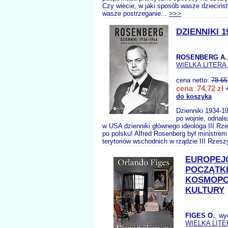
Czy wiecie, w jaki sposób wasze dziecińs
wasze postrzeganie...
>>>
DZIENNIKI 1
ROSENBERG A.
WIELKA LITERA
cena netto:
78.65
cena 74,72 zł
+
do koszyka
Dzienniki 1934-1
po wojnie, odnal
w USA dzienniki głównego ideologa III Rz
po polsku! Alfred Rosenberg był ministre
terytoriów wschodnich w rządzie III Rzesz
EUROPEJ
POCZĄTK
KOSMOPO
KULTURY
FIGES O.
, wy
WIELKA LITE