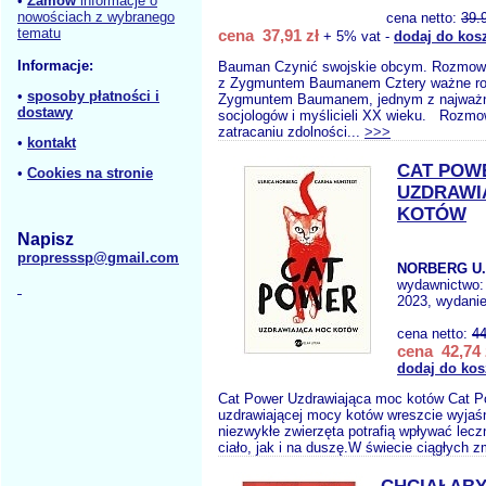
•
Zamów
informacje o
nowościach z wybranego
cena netto:
39.
tematu
cena 37,91 zł
+ 5% vat -
dodaj do kos
Informacje:
Bauman Czynić swojskie obcym. Rozmowa
z Zygmuntem Baumanem Cztery ważne r
•
sposoby płatności i
Zygmuntem Baumanem, jednym z najważn
dostawy
socjologów i myślicieli XX wieku. Rozmow
zatracaniu zdolności...
>>>
•
kontakt
CAT POW
•
Cookies na stronie
UZDRAWI
KOTÓW
Napisz
propresssp@gmail.com
NORBERG U.
wydawnictwo
2023, wydanie
cena netto:
44
cena 42,74 
dodaj do kos
Cat Power Uzdrawiająca moc kotów Cat P
uzdrawiającej mocy kotów wreszcie wyjaś
niezwykłe zwierzęta potrafią wpływać lec
ciało, jak i na duszę.W świecie ciągłych z