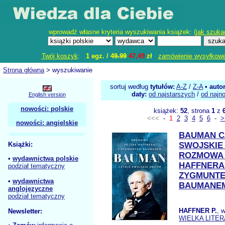
wprowadź własne kryteria wyszukiwania książek: (
jak szuka
Twój koszyk
:
1 egz. /
49.99
47,49
zł
zamówienie wysyłkow
Strona główna
> wyszukiwanie
sortuj według
tytułów:
A-Z
/
Z-A
•
auto
daty:
od najstarszych
/
od najn
English version
nowości: polskie
książek:
52
, strona
1
z
<<<
-
1
2
3
4
5
6
-
>
nowości: angielskie
BAUMAN C
Książki:
SWOJSKIE
ROZMOWA 
•
wydawnictwa polskie
HAFFNERA
podział tematyczny
ZYGMUNT
•
wydawnictwa
BAUMANE
anglojęzyczne
podział tematyczny
HAFFNER P.
, 
Newsletter:
WIELKA LITER