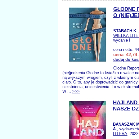
GŁODNE 
O (NIE)J
STABACH K.
WIELKA LIT
wydanie I
cena netto:
44
cena 42,74 
dodaj do kos
Głodne Repor
(nie)jedzeniu Głodne to książka o walce na
największym wrogiem, czyli z własnym ci
ciało. O to, aby je doprowadzić do granicy
nieistnienia, unicestwienia. To w ekstrem
W ...
>>>
HAJLAND 
NASZE DZ
BANASZAK 
A.
, wydawnic
LITERA
, 2022