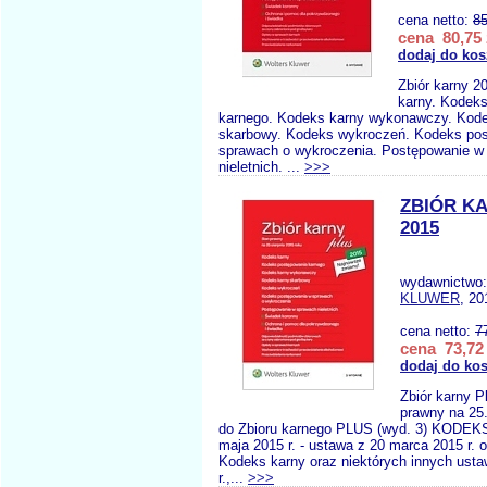
cena netto:
85
cena 80,75 
dodaj do kos
Zbiór karny 
karny. Kodek
karnego. Kodeks karny wykonawczy. Kode
skarbowy. Kodeks wykroczeń. Kodeks po
sprawach o wykroczenia. Postępowanie w
nieletnich. ...
>>>
ZBIÓR K
2015
wydawnictwo
KLUWER
, 20
cena netto:
7
cena 73,72 
dodaj do ko
Zbiór karny P
prawny na 25
do Zbioru karnego PLUS (wyd. 3) KODEK
maja 2015 r. - ustawa z 20 marca 2015 r. 
Kodeks karny oraz niektórych innych usta
r.,...
>>>