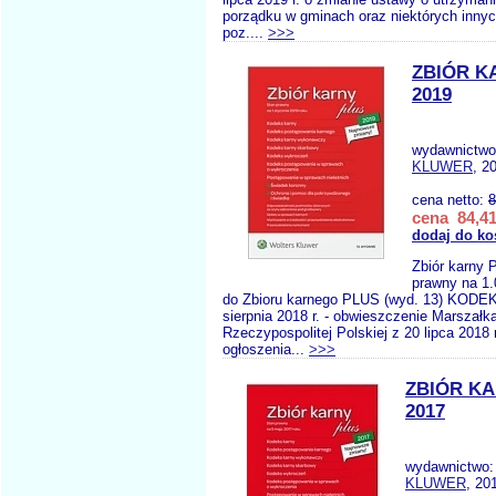
porządku w gminach oraz niektórych innyc
poz....
>>>
ZBIÓR K
2019
wydawnictw
KLUWER
, 2
cena netto:
8
cena 84,41
dodaj do ko
Zbiór karny 
prawny na 1.
do Zbioru karnego PLUS (wyd. 13) KODE
sierpnia 2018 r. - obwieszczenie Marszał
Rzeczypospolitej Polskiej z 20 lipca 2018 
ogłoszenia...
>>>
ZBIÓR K
2017
wydawnictwo
KLUWER
, 20