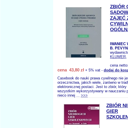
ZBIÓR
SĄDOW
ZAJĘĆ 
CYWIL
OGÓLN
IWANIEC 
B. PEVYN
wydawnict
KLUWER
,
cena netto
cena 43,80 zł
+ 5% vat -
dodaj do kos
Casebook do nauki prawa cywilnego nie je
orzecznictwa, jakich wiele, zarówno w trady
elektronicznej postaci. Jest to zbiór, któr
wszystkim wykorzystywany w nauczaniu p
nieco innej ...
>>>
ZBIÓR N
GIER
SZKOLE