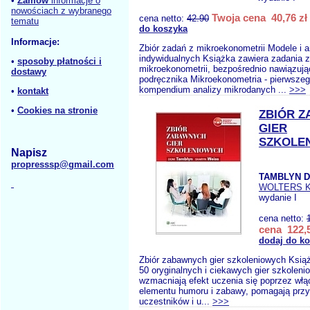
•
Zamów
informacje o
nowościach z wybranego
Twoja cena 40,76 zł
cena netto:
42.90
tematu
do koszyka
Informacje:
Zbiór zadań z mikroekonometrii Modele i 
indywidualnych Książka zawiera zadania z
•
sposoby płatności i
mikroekonometrii, bezpośrednio nawiązując
dostawy
podręcznika Mikroekonometria - pierwsze
kompendium analizy mikrodanych ...
>>>
•
kontakt
•
Cookies na stronie
ZBIÓR 
GIER
SZKOLE
Napisz
propresssp@gmail.com
TAMBLYN D
WOLTERS 
wydanie I
cena netto:
cena 122,5
dodaj do k
Zbiór zabawnych gier szkoleniowych Ksią
50 oryginalnych i ciekawych gier szkoleni
wzmacniają efekt uczenia się poprzez włą
elementu humoru i zabawy, pomagają prz
uczestników i u...
>>>