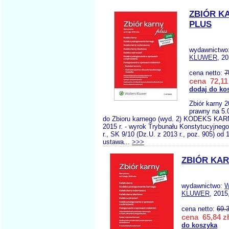
ZBIÓR K
PLUS
wydawnictwo
KLUWER
, 20
cena netto:
7
cena 72,11 
dodaj do ko
Zbiór karny 
prawny na 5.
do Zbioru karnego (wyd. 2) KODEKS KARN
2015 r. - wyrok Trybunału Konstytucyjnego
r., SK 9/10 (Dz.U. z 2013 r., poz. 905) od 
ustawa...
>>>
ZBIÓR KAR
wydawnictwo:
W
KLUWER
, 2015
cena netto:
69.
cena 65,84 zł
do koszyka