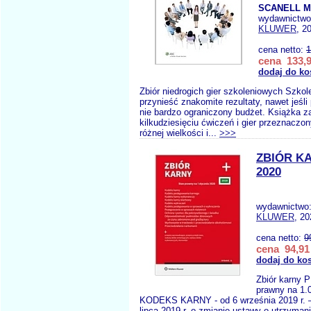
SCANELL M.
wydawnictw
KLUWER
, 2
cena netto:
1
cena 133,9
dodaj do ko
Zbiór niedrogich gier szkoleniowych Szko
przynieść znakomite rezultaty, nawet jeśl
nie bardzo ograniczony budżet. Książka z
kilkudziesięciu ćwiczeń i gier przeznaczon
różnej wielkości i...
>>>
ZBIÓR K
2020
wydawnictwo
KLUWER
, 2
cena netto:
9
cena 94,91 
dodaj do ko
Zbiór karny 
prawny na 1.0
KODEKS KARNY - od 6 września 2019 r. –
lipca 2019 r. o zmianie ustawy o utrzymani