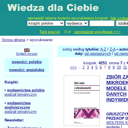
wprowadź własne kryteria wyszukiwania książek: (
jak szuka
Twój koszyk
: 0 zł
zamówienie wysyłkowe >>>
Strona główna
> wyszukiwanie
sortuj według
tytułów:
A-Z
/
Z-A
•
auto
daty:
od najstarszych
/
od najn
English version
nowości: polskie
książek:
4253
, strona
7
z
<<<
-
2
3
4
5
6
7
8
9
10
11
nowości: angielskie
ZBIÓR Z
Książki:
MIKROEK
MODELE 
•
wydawnictwa polskie
DANYCH
podział tematyczny
INDYWI
•
wydawnictwa
anglojęzyczne
podział tematyczny
GRUSZCZYŃ
PRZEKOP D
Newsletter:
WOLTERS 
wydanie I