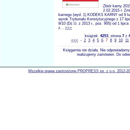
Zbiór karny 201
2.02.2015 r. Zm
karnego (wyd. 1) KODEKS KARNY od 9 lute
wyrok Trybunału Konstytucyjnego z 17 lipc
9/10 (Dz.U. z 2013 r., poz. 905) od 1 lipca
z...
>>>
książek:
4253
, strona
7
z
<<<
-
2
3
4
5
6
7
8
9
10
11
Księgarnia nie działa. Nie odpowiadamy 
realizujemy zamówien. Do odwol
Wszelkie prawa zastrzeżone PROPRESS sp. z o.o. 2012-2