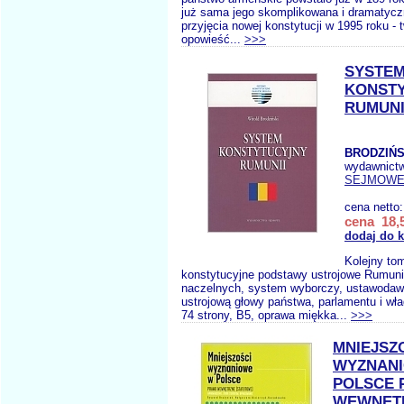
już sama jego skomplikowana i dramatyczn
przyjęcia nowej konstytucji w 1995 roku - 
opowieść...
>>>
SYSTE
KONST
RUMUNI
BRODZIŃS
wydawnict
SEJMOW
cena netto
cena 18,5
dodaj do 
Kolejny tom
konstytucyjne podstawy ustrojowe Rumunii
naczelnych, system wyborczy, ustawodaw
ustrojową głowy państwa, parlamentu i wł
74 strony, B5, oprawa miękka...
>>>
MNIEJSZ
WYZNAN
POLSCE
WEWNĘT