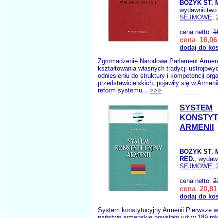
BOŻYK ST. 
wydawnictwo
SEJMOWE
, 
cena netto:
1
cena 16,06 
dodaj do ko
Zgromadzenie Narodowe Parlament Armeni
kształtowania własnych tradycji ustrojowy
odniesieniu do struktury i kompetencji or
przedstawicielskich, pojawiły się w Armeni
reform systemu...
>>>
SYSTEM
KONSTYT
ARMENII
BOŻYK ST. 
RED.
, wydaw
SEJMOWE
, 
cena netto:
2
cena 20,81 
dodaj do ko
System konstytucyjny Armenii Pierwsze w
państwo armeńskie powstało już w 189 rok