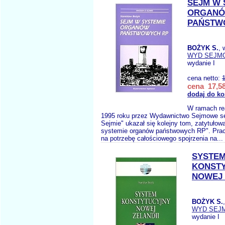
SEJM W 
ORGAN
PAŃSTW
BOŻYK S.
, 
WYD SEJM
wydanie I
cena netto:
cena 17,58
dodaj do ko
W ramach re
1995 roku przez Wydawnictwo Sejmowe se
Sejmie" ukazał się kolejny tom, zatytuło
systemie organów państwowych RP". Prac
na potrzebę całościowego spojrzenia na...
SYSTE
KONST
NOWEJ 
BOŻYK S.
WYD SEJ
wydanie I