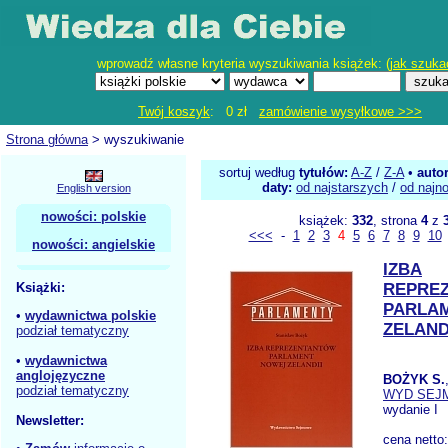
wprowadź własne kryteria wyszukiwania książek: (
jak szuka
Twój koszyk
: 0 zł
zamówienie wysyłkowe >>>
Strona główna
> wyszukiwanie
sortuj według
tytułów:
A-Z
/
Z-A
•
auto
daty:
od najstarszych
/
od najn
English version
nowości: polskie
książek:
332
, strona
4
z
<<<
-
1
2
3
4
5
6
7
8
9
10
nowości: angielskie
IZBA
Książki:
REPRE
PARLA
•
wydawnictwa polskie
ZELAND
podział tematyczny
•
wydawnictwa
anglojęzyczne
BOŻYK S.
podział tematyczny
WYD SEJ
wydanie I
Newsletter:
cena netto