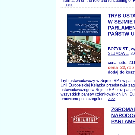
information on the role and functioning of 
...
>>>
TRYB US
W SEJMIE 
PARLAME
PAŃSTW U
BOŻYK ST.
, w
SEJMOWE
, 2
cena netto:
23.
cena 22,71 z
dodaj do kosz
Tryb ustawodawczy w Sejmie RP i w parl
Unii Europejskiej Książka przedstawia zag
ustawodawczego w Sejmie RP oraz parla
wszystkich państw członkowskich Unii Eur
omówiono poszczególne...
>>>
ZGROMAD
NARODO
PARLAME