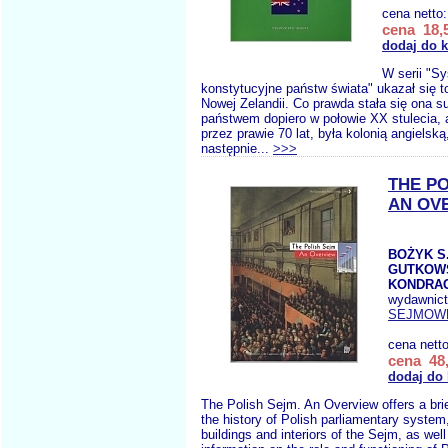
cena netto
cena 18,5
dodaj do 
W serii "S
konstytucyjne państw świata" ukazał się 
Nowej Zelandii. Co prawda stała się ona 
państwem dopiero w połowie XX stulecia, 
przez prawie 70 lat, była kolonią angielską
następnie...
>>>
THE PO
AN OV
BOŻYK S
GUTKOWS
KONDRAC
wydawnic
SEJMOW
cena nett
cena 48,
dodaj do
The Polish Sejm. An Overview offers a brie
the history of Polish parliamentary system
buildings and interiors of the Sejm, as wel