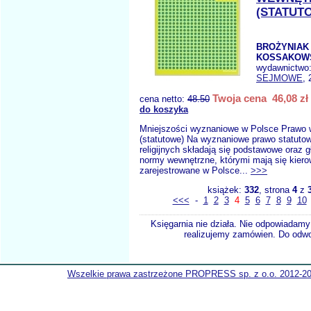
(STATUT
BROŻYNIAK 
KOSSAKOW
wydawnictwo
SEJMOWE
, 
Twoja cena 46,08 zł
cena netto:
48.50
do koszyka
Mniejszości wyznaniowe w Polsce Prawo 
(statutowe) Na wyznaniowe prawo statuto
religijnych składają się podstawowe oraz g
normy wewnętrzne, którymi mają się kier
zarejestrowane w Polsce...
>>>
książek:
332
, strona
4
z
<<<
-
1
2
3
4
5
6
7
8
9
10
Księgarnia nie działa. Nie odpowiadamy 
realizujemy zamówien. Do odwol
Wszelkie prawa zastrzeżone PROPRESS sp. z o.o. 2012-2