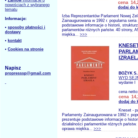
•
Zamów
informacje o
cena 14,2
nowościach z wybranego
dodaj do 
tematu
Izba Reprezentantów Parlament Nowej Zel
Informacje:
Zainaugurowana w 1992 r. popularna seria 
podstawowe informacje o historii, strukturz
•
sposoby płatności i
parlamentów różnych państw. 40 strony, A
dostawy
miękka...
>>>
•
kontakt
KNESE
•
Cookies na stronie
PARLA
IZRAEL
Napisz
propresssp@gmail.com
BOŻYK S.
WYD SE
wydanie I
cena netto
cena 14,
dodaj do 
Kneset - p
Parlamenty Zainaugurowana w 1992 r. popu
prezentuje podstawowe informacje o historii
działalności parlamentów różnych państw. 
oprawa miękka...
>>>