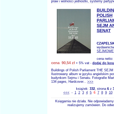
praw i wolności jednostki, systemy partyjne
BUILDI
POLISH
PARLIA
SEJM A
SENAT
CZAPELSK
wydawnict
SEJMOWE
cena netto
cena 90,54 zł
+ 5% vat -
dodaj do kos
Buildings of Polish Parliament THE SE
Ilustrowany album w języku angielskim p
budynkom Sejmu i Senatu. Fotografie Mar
134 pages, Hardcover...
>>>
książek:
332
, strona
6
z
<<<
-
1
2
3
4
5
6
7
8
9
10
Księgarnia nie działa. Nie odpowiadamy 
realizujemy zamówien. Do odwol