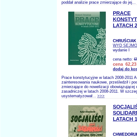
poddał analizie prace zmierzające do jej...
PRACE
KONSTYT
LATACH 2
CHRUŚCIAK 
WYD SEJM
wydanie I
cena netto:
6
cena 62,23 
dodaj do ko
Prace konstytucyjne w latach 2008-2011 A
zainteresowania naukowe, prześledził i pod
zmierzające do nowelizacji obowiązującej
zasadniczej w latach 2008-2011. W szczegó
usystematyzował...
>>>
SOCJALIŚ
SOLIDAR
LATACH 1
CHWEDORUK