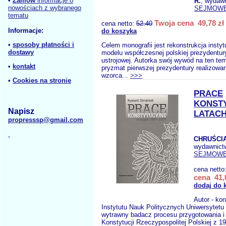
•
Zamów
informacje o
R.
, wydaw
nowościach z wybranego
SEJMOW
tematu
Twoja cena 49,78 zł
cena netto:
52.40
Informacje:
do koszyka
•
sposoby płatności i
Celem monografii jest rekonstrukcja insty
dostawy
modelu współczesnej polskiej prezydentury 
ustrojowej. Autorka swój wywód na ten te
•
kontakt
pryzmat pierwszej prezydentury realizowa
wzorca...
>>>
•
Cookies na stronie
PRACE
KONST
Napisz
LATACH
propresssp@gmail.com
CHRUŚCIA
wydawnict
SEJMOW
cena netto
cena 41,
dodaj do 
Autor - kon
Instytutu Nauk Politycznych Uniwersytet
wytrawny badacz procesu przygotowania i
Konstytucji Rzeczypospolitej Polskiej z 1997