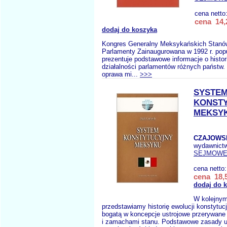
cena netto
cena 14,
dodaj do koszyka
Kongres Generalny Meksykańskich Stanó
Parlamenty Zainaugurowana w 1992 r. popu
prezentuje podstawowe informacje o historii
działalności parlamentów różnych państw. 
oprawa mi...
>>>
SYSTE
KONST
MEKSY
CZAJOWSK
wydawnict
SEJMOW
cena netto
cena 18,5
dodaj do 
W kolejnym
przedstawiamy historię ewolucji konstytucj
bogatą w koncepcje ustrojowe przerywane
i zamachami stanu. Podstawowe zasady u