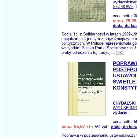
wydawnictwo
SEJMOWE
, 
cena netto:
3
cena 29,26 
dodaj do ko
Socjaliści z Solidarności w latach 1989-
socjalizm jest jednym z najważniejszych 
politycznych. W Polsce reprezentowała go
wszystkim Polska Partia Socjalistyczna.
próby odrodzenia tej tradycji...
>>>
POPRAW
POSTĘP
USTAWO
ŚWIETLE
KONSTYT
CHYBALSKI 
WYD SEJM
wydanie I
cena netto:
5
cena 55,67 zł
+ 5% vat -
dodaj do kos
Poprawka w postępowaniu ustawodawczym