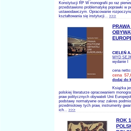
Konstytucji RP W monografii po raz pier
przedstawiono problematykę poprawki w p
ustawodawczym. Opracowanie rozpoczyn
kształtowania się instytucji...
>>>
PRAWA 
OBYWAT
EUROPE
CIELEŃ A
WYD SE
wydanie I
cena netto
cena 57,
dodaj do 
Książka je
polskiej literaturze opracowaniem monogr
praw politycznych obywateli Unii Europejs
podstawy normatywne oraz zakres podmio
przedmiotowy tych praw, instrumenty gwar
ich...
>>>
ROK 
POLS