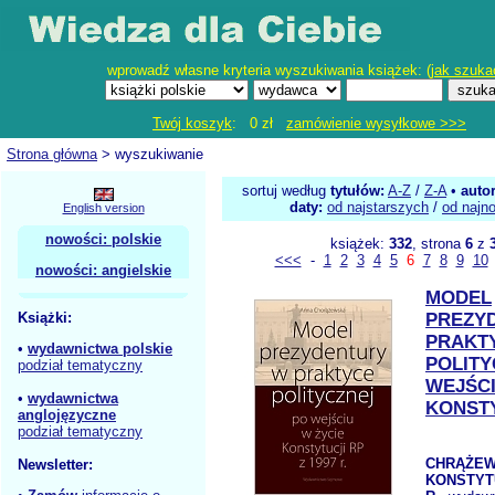
wprowadź własne kryteria wyszukiwania książek: (
jak szuka
Twój koszyk
: 0 zł
zamówienie wysyłkowe >>>
Strona główna
> wyszukiwanie
sortuj według
tytułów:
A-Z
/
Z-A
•
auto
daty:
od najstarszych
/
od najn
English version
nowości: polskie
książek:
332
, strona
6
z
<<<
-
1
2
3
4
5
6
7
8
9
10
nowości: angielskie
MODEL
Książki:
PREZY
PRAKT
•
wydawnictwa polskie
POLITY
podział tematyczny
WEJŚCI
•
wydawnictwa
KONST
anglojęzyczne
podział tematyczny
CHRĄŻEW
Newsletter:
KONSTYTU