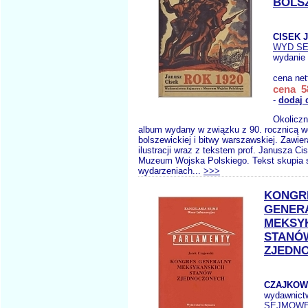
BOLS
CISEK J
WYD S
wydanie 
cena net
cena 58
-
dodaj 
Okoliczn
album wydany w związku z 90. rocznicą w
bolszewickiej i bitwy warszawskiej. Zawier
ilustracji wraz z tekstem prof. Janusza Ci
Muzeum Wojska Polskiego. Tekst skupia 
wydarzeniach...
>>>
KONGR
GENER
MEKSY
STANÓ
ZJEDN
CZAJKOWS
wydawnict
SEJMOW