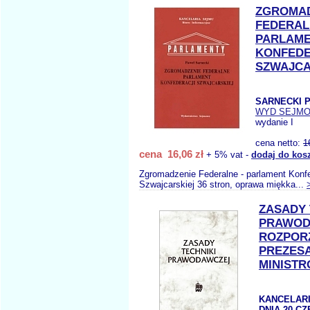
ZGROMAD
FEDERAL
PARLAM
KONFEDE
SZWAJCA
SARNECKI P
WYD SEJM
wydanie I
cena netto:
1
cena 16,06 zł
+ 5% vat -
dodaj do kos
Zgromadzenie Federalne - parlament Konfe
Szwajcarskiej 36 stron, oprawa miękka...
ZASADY 
PRAWOD
ROZPOR
PREZES
MINIST
KANCELARI
DNIA 20 CZ