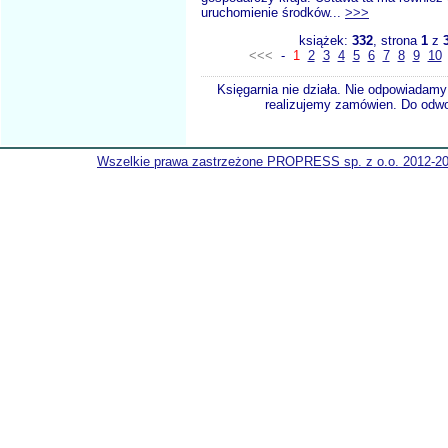
uruchomienie środków...
>>>
książek:
332
, strona
1
z
<<<
-
1
2
3
4
5
6
7
8
9
10
Księgarnia nie działa. Nie odpowiadamy 
realizujemy zamówien. Do odwol
Wszelkie prawa zastrzeżone PROPRESS sp. z o.o. 2012-2