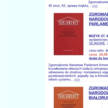
Zgromadzenie 
40 stron, A5, oprawa miękka...
>>>
ZGROMAD
NARODO
PARLAME
BOŻYK ST. 
wydawnictwo
SEJMOWE
, 
cena netto:
1
cena 16,06 
dodaj do ko
Zgromadzenie Narodowe Parlament Armeni
kształtowania własnych tradycji ustrojowy
odniesieniu do struktury i kompetencji or
przedstawicielskich, pojawiły się w Armeni
reform systemu...
>>>
ZGROMAD
NARODO
BIAŁORU