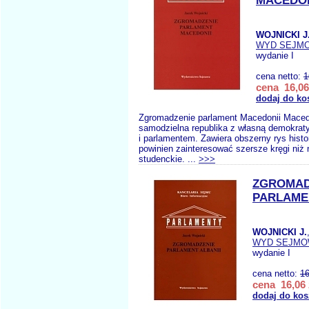
MACEDON
WOJNICKI J
WYD SEJM
wydanie I
cena netto:
1
cena 16,06
dodaj do ko
Zgromadzenie parlament Macedonii Maced
samodzielna republika z własną demokrat
i parlamentem. Zawiera obszerny rys hist
powinien zainteresować szersze kręgi niż
studenckie. ...
>>>
ZGROMAD
PARLAME
WOJNICKI J.
WYD SEJM
wydanie I
cena netto:
16
cena 16,06 
dodaj do kos