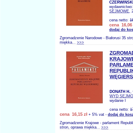
CZERWIŃSKI
wydawnictwo
SEJMOWE
, 
cena netto:
1
cena 16,06 
dodaj do ko
Zgromadzenie Narodowe - Białorusi 35 str
miękka...
>>>
ZGROMAD
KRAJOWE
PARLAM
REPUBLI
WĘGIERS
DONATH H.
,
WYD SEJM
wydanie I
cena netto:
1
cena 16,15 zł
+ 5% vat -
dodaj do kos
Zgromadzenie Krajowe - parlament Republi
stron, oprawa miękka...
>>>