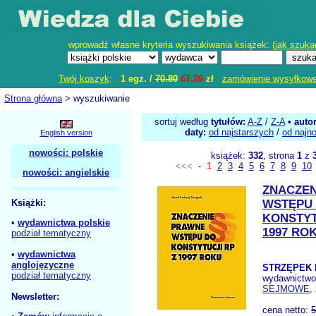
wprowadź własne kryteria wyszukiwania książek: (
jak szuka
Twój koszyk
:
1 egz. /
70.80
67,26
zł
zamówienie wysyłkow
Strona główna
> wyszukiwanie
sortuj według
tytułów:
A-Z
/
Z-A
•
auto
daty:
od najstarszych
/
od najn
English version
nowości: polskie
książek:
332
, strona
1
z
<<<
-
1
2
3
4
5
6
7
8
9
10
nowości: angielskie
ZNACZEN
Książki:
WSTĘPU
KONSTYT
•
wydawnictwa polskie
1997 RO
podział tematyczny
•
wydawnictwa
anglojęzyczne
STRZĘPEK 
podział tematyczny
wydawnictw
SEJMOWE
,
Newsletter:
cena netto:
5