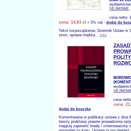
wydawnictw
SEJMOWE
,
cena netto:
cena 14,63 zł
+ 5% vat -
dodaj do kos
Tekst rozporządzenia: Dziennik Ustaw nr 
stron, oprawa miękka...
>>>
ZASAD
PROWA
POLITY
ROZW
BOROWIC
(KOMENT
wydawnic
SEJMOW
cena nett
cena 21,
dodaj do koszyka
Komentowana w publikacji ustawa z dnia 6 
tworzy podstawy prawne prowadzenia spójne
mającej zapewnić trwały i zrównoważony r
gospodarczy kraju. Ustawa ta ma również