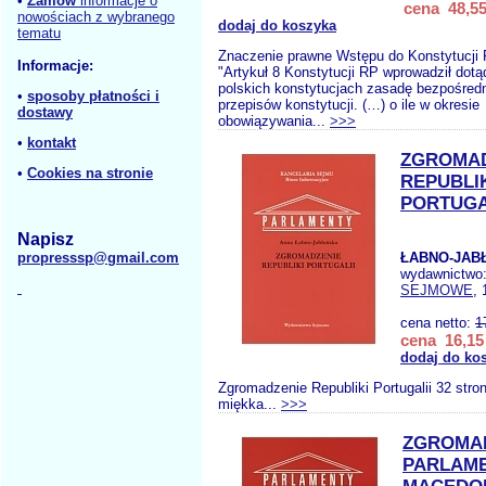
•
Zamów
informacje o
cena 48,55
nowościach z wybranego
dodaj do koszyka
tematu
Znaczenie prawne Wstępu do Konstytucji 
Informacje:
"Artykuł 8 Konstytucji RP wprowadził dot
polskich konstytucjach zasadę bezpośred
•
sposoby płatności i
przepisów konstytucji. (…) o ile w okresie
dostawy
obowiązywania...
>>>
•
kontakt
ZGROMAD
•
Cookies na stronie
REPUBLI
PORTUGA
Napisz
propresssp@gmail.com
ŁABNO-JAB
wydawnictwo
SEJMOWE
, 
cena netto:
1
cena 16,15 
dodaj do ko
Zgromadzenie Republiki Portugalii 32 stro
miękka...
>>>
ZGROMA
PARLAM