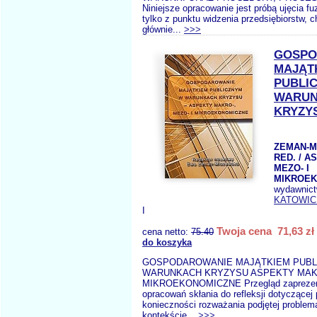
Niniejsze opracowanie jest próbą ujęcia fuzj
tylko z punktu widzenia przedsiębiorstw, c
głównie...
>>>
GOSPO
MAJĄT
PUBLI
WARU
KRYZY
ZEMAN-M
RED. / 
MEZO- I
MIKROE
wydawnic
KATOWIC
I
Twoja cena 71,63 zł
cena netto:
75.40
do koszyka
GOSPODAROWANIE MAJĄTKIEM PUBL
WARUNKACH KRYZYSU ASPEKTY MAK
MIKROEKONOMICZNE Przegląd zapreze
opracowań skłania do refleksji dotyczącej 
konieczności rozważania podjętej problem
kontekście...
>>>