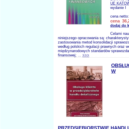
UE KATO
wydanie I
cena netto
cena 36,2
dodaj do 
Celami na
niniejszego opracowania są: charakteryst
zastosowania metod konsolidacji sprawoz
według polskich regulacji prawnych oraz w
międzynarodowych standardów sprawozd
finansowej; ...
>>>
OBSŁU
W
PRZEDSIĘBIORSTWIE HANDL