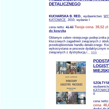
DETALICZNEGO
KUCHARSKA B. RED.
, wydawnictwo:
WY
KATOWICE
, 2010, wydanie I
Twoja cena 39,52 zł
cena netto:
41.60
do koszyka
Głównym celem niniejszego podręcznika je
kluczowych zagadnień związanych z obsłu
przedsiębiorstwie handlu detalicznego. K
wykorzystana w procesie dydaktycznym n
związanych z dystrybucją i...
>>>
PODST
LOGIST
MIEJSK
SZOŁTYSE
wydawnict
KATOWIC
II
cena netto
cena 46,8
dodaj do 