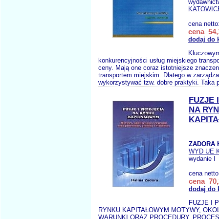
wydawnict
KATOWIC
cena netto
cena 54,
dodaj do 
Kluczowym
konkurencyjności usług miejskiego transp
ceny. Mają one coraz istotniejsze znacze
transportem miejskim. Dlatego w zarządz
wykorzystywać tzw. dobre praktyki. Taka 
FUZJE 
NA RY
KAPIT
ZADORA 
WYD UE 
wydanie I
cena nett
cena 70,
dodaj do 
FUZJE I 
RYNKU KAPITAŁOWYM MOTYWY, OKOL
WARUNKI ORAZ PROCEDURY, PROCES