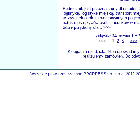
Podręcznik jest przeznaczony dla student
logistykę, logistykę miejską, transport mie
wszystkich osób zainteresowanych pogłęb
naturze przepływów osób i ładunków w mi
także przydatny dla...
>>>
książek:
24
, strona
1
z
<<<
-
1
2
3
-
>>>
Księgarnia nie działa. Nie odpowiadamy 
realizujemy zamówien. Do odwol
Wszelkie prawa zastrzeżone PROPRESS sp. z o.o. 2012-2