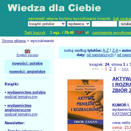
wprowadź własne kryteria wyszukiwania książek: (
jak szuka
Twój koszyk
:
1 egz. /
75.40
71,63
zł
zamówienie wysyłkow
Strona główna
> wyszukiwanie
sortuj według
tytułów:
A-Z
/
Z-A
•
auto
daty:
od najstarszych
/
od najn
English version
nowości: polskie
książek:
24
, strona
1
z
<<<
-
1
2
3
-
>>>
nowości: angielskie
AKTYWA
Książki:
I ROZR
ZBIÓR 
•
wydawnictwa polskie
podział tematyczny
KUMOR I.
•
wydawnictwa
wydawnict
anglojęzyczne
KATOWIC
podział tematyczny
cena netto
Newsletter:
cena 21,