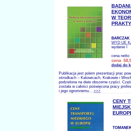
BADANI
EKONO
W TEORI
PRAKT
BARCZAK 
WYD UE K
wydanie I
cena netto
cena 58,5
dodaj do 
Publikacja jest polem prezentacji prac po
ośrodkach – Katowicach, Krakowie i Wrocł
podzielona na dwie obszerne części. Czę
została w całości poświęcona pracy prof
i jego ogromnemu...
>>>
CENY 
MIEJSK
EUROP
TOMANEK