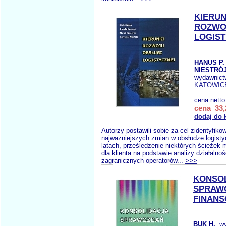
KIERUN
ROZWO
LOGIS
HANUS P.
NIESTRÓJ
wydawnict
KATOWIC
cena netto
cena 33,
dodaj do 
Autorzy postawili sobie za cel zidentyfiko
najważniejszych zmian w obsłudze logisty
latach, prześledzenie niektórych ścieżek m
dla klienta na podstawie analizy działalnoś
zagranicznych operatorów...
>>>
KONSO
SPRAW
FINAN
BUK H.
, w