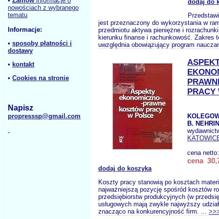
•
Zamów
informacje o
dodaj do 
nowościach z wybranego
tematu
Przedstawi
jest przeznaczony do wykorzystania w ra
Informacje:
przedmiotu aktywa pieniężne i rozrachunk
kierunku finanse i rachunkowość. Zakres 
•
sposoby płatności i
uwzględnia obowiązujący program nauczan
dostawy
ASPEK
•
kontakt
EKONO
•
Cookies na stronie
PRAWN
PRACY
Napisz
propresssp@gmail.com
KOLEGOWI
B. NEHRIN
wydawnict
KATOWIC
cena netto
cena 30,7
dodaj do koszyka
Koszty pracy stanowią po kosztach materia
najważniejszą pozycję spośród kosztów r
przedsiębiorstw produkcyjnych (w przedsi
usługowych mają zwykle najwyższy udział
znacząco na konkurencyjność firm. ...
>>