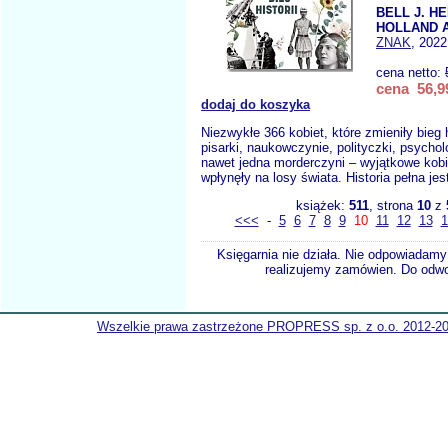
BELL J. H
HOLLAND A
ZNAK
, 2022
cena netto:
cena 56,99
dodaj do koszyka
Niezwykłe 366 kobiet, które zmieniły bieg hi
pisarki, naukowczynie, polityczki, psycholoż
nawet jedna morderczyni – wyjątkowe kobie
wpłynęły na losy świata. Historia pełna jes
książek:
511
, strona
10
z
<<<
-
5
6
7
8
9
10
11
12
13
1
Księgarnia nie działa. Nie odpowiadamy 
realizujemy zamówien. Do odwol
Wszelkie prawa zastrzeżone PROPRESS sp. z o.o. 2012-2