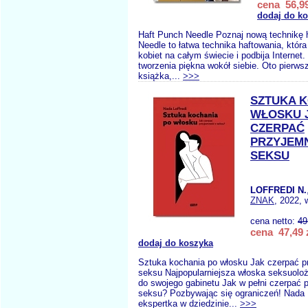
cena 56,99
dodaj do k
Haft Punch Needle Poznaj nową technikę 
Needle to łatwa technika haftowania, która
kobiet na całym świecie i podbija Internet.
tworzenia piękna wokół siebie. Oto pierws
książka,...
>>>
SZTUKA K
WŁOSKU 
CZERPAĆ
PRZYJEM
SEKSU
LOFFREDI N.
ZNAK
, 2022, 
cena netto:
49
cena 47,49 
dodaj do koszyka
Sztuka kochania po włosku Jak czerpać p
seksu Najpopularniejsza włoska seksuoloż
do swojego gabinetu Jak w pełni czerpać 
seksu? Pozbywając się ograniczeń! Nada L
ekspertka w dziedzinie...
>>>