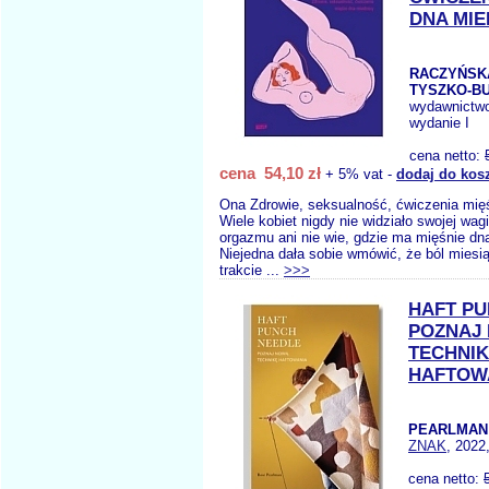
DNA MIE
RACZYŃSK
TYSZKO-BU
wydawnictw
wydanie I
cena netto:
cena 54,10 zł
+ 5% vat -
dodaj do kos
Ona Zdrowie, seksualność, ćwiczenia mię
Wiele kobiet nigdy nie widziało swojej wagi
orgazmu ani nie wie, gdzie ma mięśnie dn
Niejedna dała sobie wmówić, że ból miesi
trakcie ...
>>>
HAFT P
POZNAJ
TECHNI
HAFTOW
PEARLMAN 
ZNAK
, 2022
cena netto: