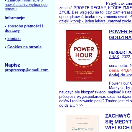
•
Zamów
informacje o
Pstryk Jak zmi
nowościach z wybranego
zmienić PROSTE REGUŁY, KTÓRE ZMI
tematu
ŻYCIE Bez względu na to, czy zamierzasz
uporządkować biurko czy zmienić świat. 
Informacje:
dzięki której: • jeden lekarz uratował życie
•
sposoby płatności i
dostawy
POWER 
GODZINA
•
kontakt
•
Cookies na stronie
HERBERT A
ZNAK
, 2022,
Napisz
cena netto:
4
propresssp@gmail.com
cena 44,64
dodaj do ko
Power Hour 
Marzysz, by 
nauczyć się hiszpańskiego, napisać ksią
próbujesz wygospodarować czas na dążen
celów i realizowanie pasji? Trudno jest ci
do dzia...
>>>
ZACHWYĆ 
SIĘ MEDY
WIELKICH