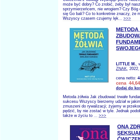
może być dobry? Co zrobić, żeby był nas
sprzymierzeńcem, nie wrogiem? Czy Bóg
się Go bali? Co to konkretnie znaczy, że 
Wszyscy czasem czujemy lęk...
>>>
METODA 
ZBUDOW
FUNDAM
SWOJEG
LITTLE M.
, 
ZNAK
, 2022,
cena netto:
4
cena 44,64
dodaj do ko
Metoda żółwia Jak zbudować trwałe fund
sukcesu Wszyscy bierzemy udział w jaki
zmuszeni do rywalizacji; żyjemy w przekon
pędzić, by nie zostać w tyle. Jednak podo
także w życiu to ...
>>>
ONA ZD
SEKSUA
ĆWICZEN