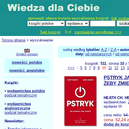
wprowadź własne kryteria wyszukiwania książek: (
jak szuka
Twój koszyk
: 0 zł
zamówienie wysyłkowe >>>
Strona główna
> wyszukiwanie
sortuj według
tytułów:
A-Z
/
Z-A
•
auto
daty:
od najstarszych
/
od najn
English version
nowości: polskie
książek:
511
, strona
10
z
<<<
-
5
6
7
8
9
10
11
12
13
1
nowości: angielskie
PSTRYK J
Książki:
ŻEBY ZMI
•
wydawnictwa polskie
podział tematyczny
HEATH CH. H
wydawnictwo:
•
wydawnictwa
wydanie III
anglojęzyczne
podział tematyczny
cena netto:
54
cena 52,24 z
Newsletter:
dodaj do kos