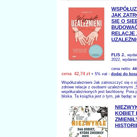
WSPÓŁUZ
JAK ZAT
SIĘ O SIEB
BUDOWAĆ
RELACJE 
UZALEŻN
FLIS J.
, wyda
2022, wydanie
cena netto:
44
cena 42,74 zł
+ 5% vat -
dodaj do kos
Współuzależnieni Jak zatroszczyć się o s
zdrowe relacje z osobami uzależnionymi „
współuzależnionych jest bezlitosny. Pora 
bliska. Ta książka jest o tym, jak będąc w 
NIEZWYK
KOBIET
ZMIENIŁ
HISTORI