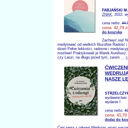
FABJAŃSKI M.
ZNAK
, 2022, w
cena netto:
44.
cena 42,74 z
do koszyka
Zachwyć się! N
medytować od wielkich filozofów Radość i
dzień Pełne lekkości, radosne i medytacyj
możliwe! Praktykowali je Marek Aureliusz,
czy Laozi, na długo przed tym, zanim ...
>
ĆWICZEN
WĘDRUJĄ
NASZE LĘ
STRZELCZYK
wydawnictwo
wydanie I
cena netto:
4
cena 41,70 
dodaj do ko
Ćwiczenia z odwagi Wędrując przez nasze 