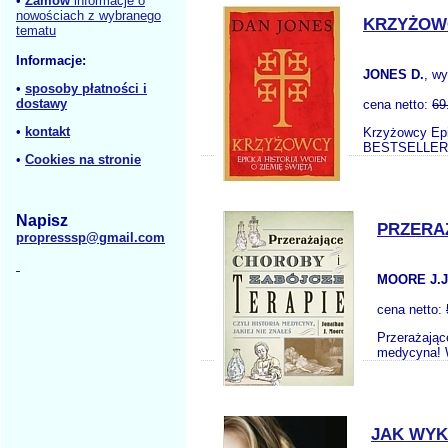
•
Zamów
informacje o
nowościach z wybranego
KRZYŻOWC
tematu
Informacje:
JONES D.
, w
•
sposoby płatności i
dostawy
cena netto:
69
•
kontakt
Krzyżowcy E
BESTSELLEROW
•
Cookies na stronie
Napisz
PRZERAŻ
propresssp@gmail.com
MOORE J.J
cena netto:
Przerażając
medycyna! W
JAK WYK