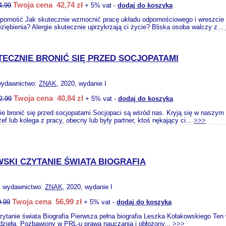
Twoja cena 42,74 zł
4.99
+ 5% vat -
dodaj do koszyka
dporność Jak skutecznie wzmocnić pracę układu odpornościowego i wreszcie
zeziębienia? Alergie skutecznie uprzykrzają ci życie? Bliska osoba walczy z...
TECZNIE BRONIĆ SIĘ PRZED SOCJOPATAMI
wydawnictwo:
ZNAK
, 2020, wydanie I
Twoja cena 40,84 zł
2.99
+ 5% vat -
dodaj do koszyka
ie bronić się przed socjopatami Socjopaci są wśród nas. Kryją się w naszym
ef lub kolega z pracy, obecny lub były partner, ktoś nękający ci...
>>>
SKI CZYTANIE ŚWIATA BIOGRAFIA
, wydawnictwo:
ZNAK
, 2020, wydanie I
Twoja cena 56,99 zł
9.99
+ 5% vat -
dodaj do koszyka
ytanie świata Biografia Pierwsza pełna biografia Leszka Kołakowskiego Ten w
dzieła. Pozbawiony w PRL-u prawa nauczania i obłożony...
>>>