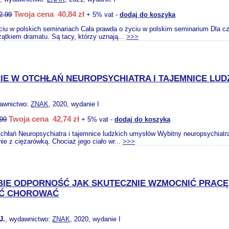
Twoja cena 40,84 zł
2.99
+ 5% vat -
dodaj do koszyka
ciu w polskich seminariach Cała prawda o życiu w polskim seminarium Dla czę
zątkiem dramatu. Są tacy, którzy uznają...
>>>
IE W OTCHŁAŃ NEUROPSYCHIATRA I TAJEMNICE LU
dawnictwo:
ZNAK
, 2020, wydanie I
Twoja cena 42,74 zł
.99
+ 5% vat -
dodaj do koszyka
tchłań Neuropsychiatra i tajemnice ludzkich umysłów Wybitny neuropsychiatra
ie z ciężarówką. Chociaż jego ciało wr...
>>>
BIE ODPORNOŚĆ JAK SKUTECZNIE WZMOCNIĆ PRAC
AĆ CHOROWAĆ
J.
, wydawnictwo:
ZNAK
, 2020, wydanie I