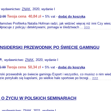
, wydawnictwo:
ZNAK
, 2020, wydanie I
Twoja cena 40,84 zł
2.99
+ 5% vat -
dodaj do koszyka
amstwo Profilerka Natalia Hofman radzi, jak widzieć więcej niż inni Czy wies
pracuje z policją i detektywami, pomaga w śledztwach ...
>>>
INSIDERSKI PRZEWODNIK PO ŚWIECIE GAMINGU
P.
, wydawnictwo:
ZNAK
, 2020, wydanie I
Twoja cena 50,34 zł
2.99
+ 5% vat -
dodaj do koszyka
erski przewodnik po świecie gamingu Esport i wszystko, co musisz o nim wie
ie pstrykało się kapslami, po wielkie hale sportowe po brzegi...
>>>
 O ŻYCIU W POLSKICH SEMINARIACH
, wydawnictwo:
ZNAK
, 2021, wydanie I