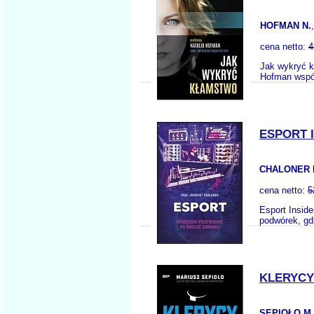
HOFMAN N.
cena netto:
4
Jak wykryć kł
Hofman współ
ESPORT 
CHALONER 
cena netto:
5
Esport Insid
podwórek, gdz
KLERYCY
SEPIOŁO M.