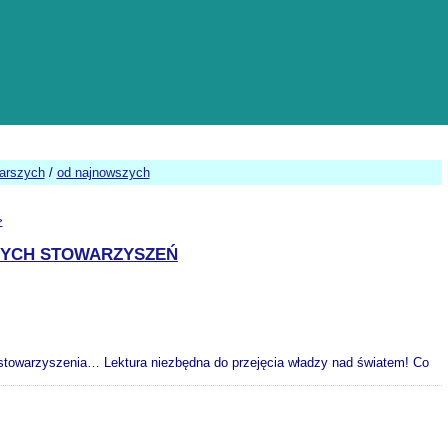
tarszych
/
od najnowszych
>
TNYCH STOWARZYSZEŃ
ne stowarzyszenia… Lektura niezbędna do przejęcia władzy nad światem! Co