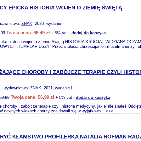
Y EPICKA HISTORIA WOJEN O ZIEMIĘ ŚWIĘTĄ
ydawnictwo:
ZNAK
, 2020, wydanie I
Twoja cena 66,49 zł
.99
+ 5% vat -
dodaj do koszyka
picka historia wojen o Ziemię Świętą HISTORIA KRUCJAT WIDZIANA
YCH „TEMPLARIUSZY” Przez stulecia chrześcijanie i muzułmanie żyli ob
AJĄCE CHOROBY I ZABÓJCZE TERAPIE CZYLI HISTOR
.
, wydawnictwo:
ZNAK
, 2021, wydanie I
Twoja cena 56,99 zł
59.99
+ 5% vat -
dodaj do koszyka
e choroby i zabójcze terapie czyli historia medycyny, jakiej nie znałeś Odc
 dawnych wiekach chorzy znajdowali się w wyjątkowo...
>>>
RYĆ KŁAMSTWO PROFILERKA NATALIA HOFMAN RADZI 