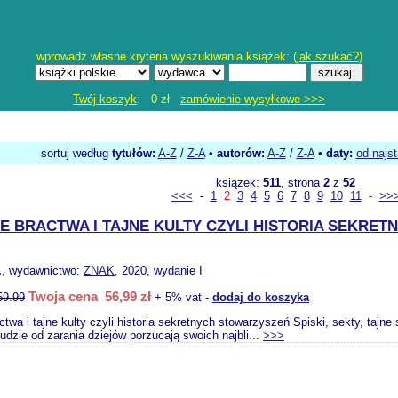
wprowadź własne kryteria wyszukiwania książek: (
jak szukać?
)
Twój koszyk
: 0 zł
zamówienie wysyłkowe >>>
sortuj według
tytułów:
A-Z
/
Z-A
•
autorów:
A-Z
/
Z-A
•
daty:
od najs
książek:
511
, strona
2
z
52
<<<
-
1
2
3
4
5
6
7
8
9
10
11
-
>>
 BRACTWA I TAJNE KULTY CZYLI HISTORIA SEKRE
.
, wydawnictwo:
ZNAK
, 2020, wydanie I
Twoja cena 56,99 zł
59.99
+ 5% vat -
dodaj do koszyka
twa i tajne kulty czyli historia sekretnych stowarzyszeń Spiski, sekty, taj
ludzie od zarania dziejów porzucają swoich najbli...
>>>