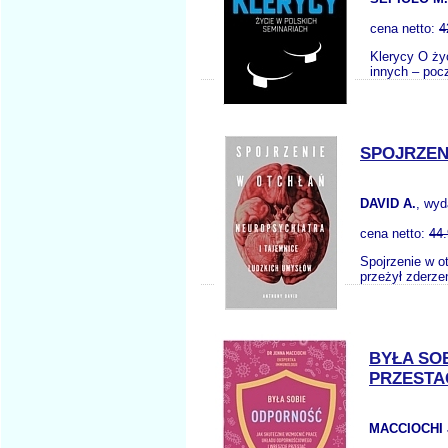
cena netto:
4
Klerycy O ży
innych – poc
SPOJRZEN
DAVID A.
, wy
cena netto:
44
Spojrzenie w o
przeżył zderzen
BYŁA SO
PRZEST
MACCIOCHI 