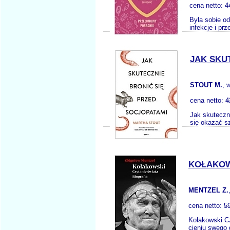
cena netto:
4
Była sobie o
infekcje i pr
JAK SKU
STOUT M.
, 
cena netto:
4
Jak skuteczn
się okazać sz
KOŁAKOW
MENTZEL Z.
cena netto:
5
Kołakowski Cz
cieniu swego 