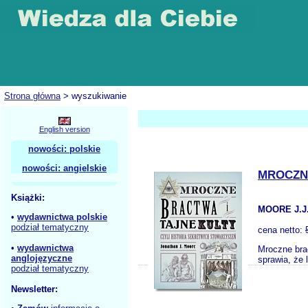
Strona główna
> wyszukiwanie
English version
nowości: polskie
nowości: angielskie
MROCZNE
Książki:
MOORE J.J
•
wydawnictwa polskie
podział tematyczny
cena netto:
•
wydawnictwa
Mroczne brac
anglojęzyczne
sprawia, że 
podział tematyczny
Newsletter: