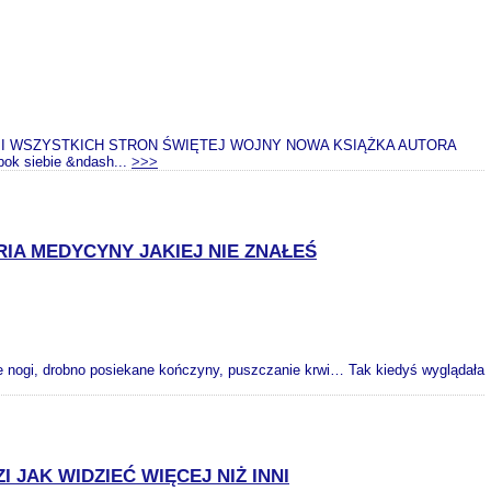
 OCZAMI WSZYSTKICH STRON ŚWIĘTEJ WOJNY NOWA KSIĄŻKA AUTORA
ok siebie &ndash...
>>>
IA MEDYCYNY JAKIEJ NIE ZNAŁEŚ
ięte nogi, drobno posiekane kończyny, puszczanie krwi… Tak kiedyś wyglądała
JAK WIDZIEĆ WIĘCEJ NIŻ INNI