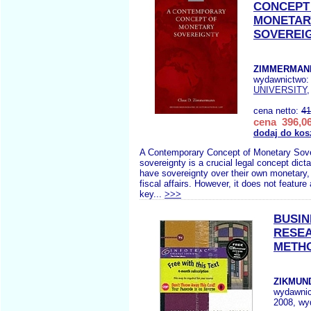
CONCEPT
MONETAR
SOVEREI
ZIMMERMANN
wydawnictwo
UNIVERSITY
,
cena netto:
41
cena 396,06
dodaj do kos
A Contemporary Concept of Monetary Sov
sovereignty is a crucial legal concept dicta
have sovereignty over their own monetary, 
fiscal affairs. However, it does not feature
key...
>>>
BUSIN
RESE
METH
ZIKMUN
wydawni
2008, wy