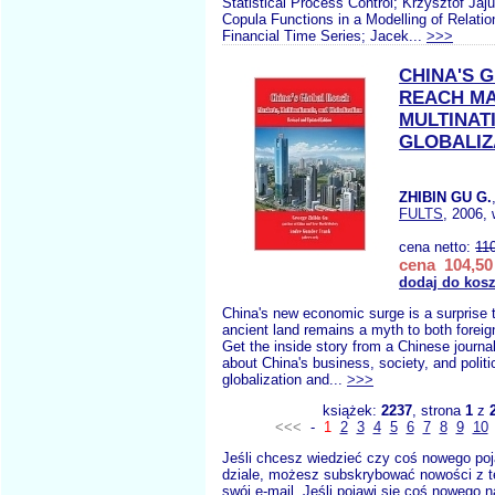
Statistical Process Control; Krzysztof Jaju
Copula Functions in a Modelling of Relation
Financial Time Series; Jacek...
>>>
CHINA'S 
REACH M
MULTINAT
GLOBALIZ
ZHIBIN GU G.
FULTS
, 2006, 
cena netto:
11
cena 104,50 
dodaj do kos
China's new economic surge is a surprise to
ancient land remains a myth to both forei
Get the inside story from a Chinese journal
about China's business, society, and polit
globalization and...
>>>
książek:
2237
, strona
1
z
<<<
-
1
2
3
4
5
6
7
8
9
10
Jeśli chcesz wiedzieć czy coś nowego poj
dziale, możesz subskrybować nowości z t
swój e-mail. Jeśli pojawi się coś nowego n