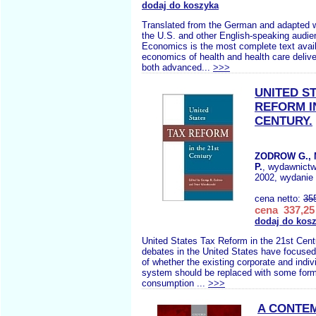
dodaj do koszyka
Translated from the German and adapted w
the U.S. and other English-speaking audie
Economics is the most complete text avail
economics of health and health care deliver
both advanced...
>>>
UNITED S
REFORM I
CENTURY.
ZODROW G.,
P.
, wydawnict
2002, wydanie 
cena netto:
35
cena 337,25 
dodaj do kos
United States Tax Reform in the 21st Cent
debates in the United States have focused
of whether the existing corporate and indi
system should be replaced with some form 
consumption ...
>>>
A CONTE