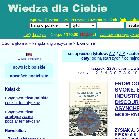
wprowadź własne kryteria wyszukiwania książek: (
jak szuka
Twój koszyk
:
1 egz. /
170.00
161,50
zł
zamówienie wysyłko
Strona główna
>
książki anglojęzyczne
> Ekonomia
sortuj według
tytułów:
A-Z
/
Z-A
•
auto
daty:
od najstarszych
/
od najn
English version
nowości: polskie
książek:
2237
, strona
1
z
<<<
-
1
2
3
4
5
6
7
8
9
10
nowości: angielskie
FROM CO
Książki:
SMOKE: 
INDUSTRI
•
wydawnictwa polskie
DISCOUR
podział tematyczny
ASYNCH
•
wydawnictwa
MODERNIT
anglojęzyczne
podział tematyczny
ZYSIAK A. 
Newsletter:
PISKAŁA K.