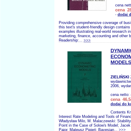
cena net
cena 28
-
dodaj 
Providing comprehensive coverage of busi
this text's student-friendly design contai
examples illustrating real-world research 
marketing, finance, accounting and other 
Readership:...
>>>
DYNAMI
ECONOM
MODELS
ZIELIŃSKI 
wydawnictw
2006, wydan
cena netto:
cena 46,5
dodaj do k
Contents Kr
Interest Rate Modeling and Tools of Finan
Władysław Milo, M. Malaczewski: Stability
Point in the Case of Solow's Model; Jacek
Pajor, Mateusz Pipień: Bayesian...
>>>