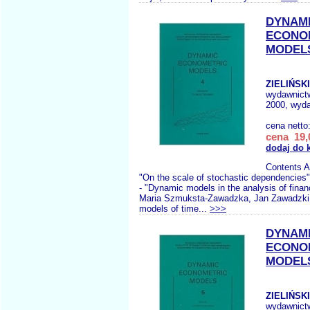
DYNAM
ECONO
MODELS
ZIELIŃSKI
wydawnict
2000, wyda
cena netto
cena 19,
dodaj do 
Contents A
"On the scale of stochastic dependencies"
- "Dynamic models in the analysis of finan
Maria Szmuksta-Zawadzka, Jan Zawadzki -
models of time...
>>>
DYNAM
ECONO
MODELS
ZIELIŃSKI
wydawnict