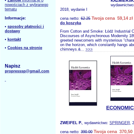
•
Zamów
informacje o
KAŹMIERSKA
nowościach z wybranego
wydawnictwo
tematu
2018, wydanie I
Twoja cena 59,14 zł
Informacje:
cena netto:
62.25
do koszyka
•
sposoby płatności i
dostawy
From Cotton and Smoke: Łódź Industrial C
Discourses of Asynchronous Modernity 18
•
kontakt
greeted newcomers with mysterious “charact
on the horizon, which constantly hangs abo
•
Cookies na stronie
chimneys.&...
>>>
Napisz
propresssp@gmail.com
ECONOMIC
ZWEIFEL P.
, wydawnictwo:
SPRINGER
, 
Twoja cena 370,50 
cena netto:
390.00