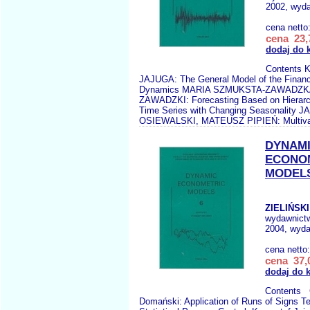
2002, wyda
cena netto
cena 23,
dodaj do 
Contents
JAJUGA: The General Model of the Financ
Dynamics MARIA SZMUKSTA-ZAWADZK
ZAWADZKI: Forecasting Based on Hierarc
Time Series with Changing Seasonality 
OSIEWALSKI, MATEUSZ PIPIEŃ: Multivar
DYNAM
ECONO
MODELS
ZIELIŃSKI
wydawnict
2004, wyda
cena netto
cena 37,0
dodaj do 
Contents 
Domański: Application of Runs of Signs Te