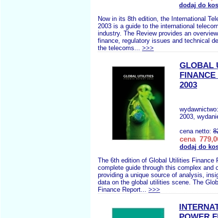
dodaj do ko
Now in its 8th edition, the International 
2003 is a guide to the international telec
industry. The Review provides an overview
finance, regulatory issues and technical d
the telecoms...
>>>
GLOBAL U
FINANCE
2003
wydawnictwo
2003, wydani
cena netto:
8
cena 779,0
dodaj do ko
The 6th edition of Global Utilities Finance 
complete guide through this complex and 
providing a unique source of analysis, insi
data on the global utilities scene. The Globa
Finance Report...
>>>
INTERNA
POWER F