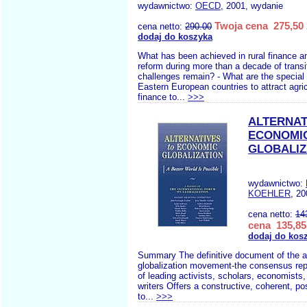
wydawnictwo:
OECD
, 2001, wydanie
Twoja cena 275,50 
cena netto:
290.00
dodaj do koszyka
What has been achieved in rural finance and
reform during more than a decade of transi
challenges remain? - What are the special
Eastern European countries to attract agric
finance to...
>>>
ALTERNAT
ECONOMI
GLOBALIZ
wydawnictwo:
KOEHLER
, 20
cena netto:
14
cena 135,85
dodaj do kos
Summary The definitive document of the an
globalization movement-the consensus repo
of leading activists, scholars, economists
writers Offers a constructive, coherent, pos
to...
>>>