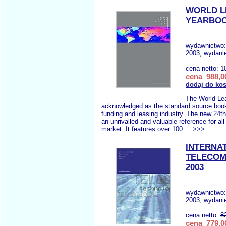
WORLD L
YEARBOO
wydawnictwo
2003, wydani
cena netto:
1
cena 988,00
dodaj do ko
The World Le
acknowledged as the standard source book
funding and leasing industry. The new 24th
an unrivalled and valuable reference for all
market. It features over 100 ...
>>>
INTERNA
TELECOM
2003
wydawnictwo
2003, wydanie
cena netto:
8
cena 779,00