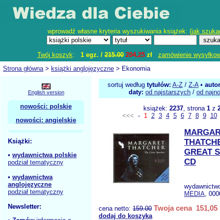
wprowadź własne kryteria wyszukiwania książek: (
jak szuka
Twój koszyk
:
1 egz. /
215.00
204,25
zł
zamówienie wysyłko
Strona główna
>
książki anglojęzyczne
> Ekonomia
sortuj według
tytułów:
A-Z
/
Z-A
•
auto
daty:
od najstarszych
/
od najn
English version
nowości: polskie
książek:
2237
, strona
1
z
<<<
-
1
2
3
4
5
6
7
8
9
10
nowości: angielskie
MARGAR
Książki:
THATCH
GREAT 
•
wydawnictwa polskie
CD
podział tematyczny
•
wydawnictwa
anglojęzyczne
wydawnictw
podział tematyczny
MEDIA
, 000
Newsletter:
Twoja cena 151,05 
cena netto:
159.00
dodaj do koszyka