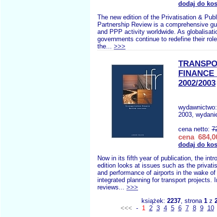
dodaj do ko
The new edition of the Privatisation & Publ
Partnership Review is a comprehensive gui
and PPP activity worldwide. As globalisat
governments continue to redefine their rol
the...
>>>
TRANSPO
FINANCE
2002/2003
wydawnictwo
2003, wydani
cena netto:
7
cena 684,00
dodaj do ko
Now in its fifth year of publication, the intr
edition looks at issues such as the privatis
and performance of airports in the wake of
integrated planning for transport projects. 
reviews...
>>>
książek:
2237
, strona
1
z
<<<
-
1
2
3
4
5
6
7
8
9
10