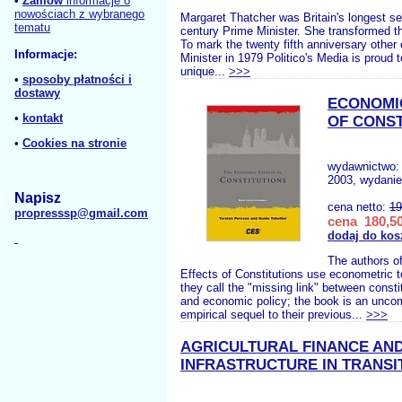
•
Zamów
informacje o
nowościach z wybranego
Margaret Thatcher was Britain's longest se
tematu
century Prime Minister. She transformed th
To mark the twenty fifth anniversary other
Informacje:
Minister in 1979 Politico's Media is proud t
unique...
>>>
•
sposoby płatności i
dostawy
ECONOMI
•
kontakt
OF CONST
•
Cookies na stronie
wydawnictwo
2003, wydanie
Napisz
cena netto:
19
propresssp@gmail.com
cena 180,50
dodaj do kos
The authors o
Effects of Constitutions use econometric t
they call the "missing link" between const
and economic policy; the book is an unco
empirical sequel to their previous...
>>>
AGRICULTURAL FINANCE AND
INFRASTRUCTURE IN TRANSI