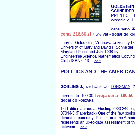
GOLDSTEIN 
SCHNEIDER 
PRENTICE H
wydanie VIII
cena netto:
2
cena 216,60 zł
+ 5% vat -
dodaj do ko
Larry J. Goldstein , Villanova University D
University of Maryland David I. Schneider ,
Maryland Published July 1998 by
Engineering/Science/Mathematics Copyrig
Cloth ISBN 0-13...
>>>
POLITICS AND THE AMERIC
GOSLING J.
, wydawnictwo:
LONGMAN
, 
Twoja cena 180,50 
cena netto:
190.00
dodaj do koszyka
1st Edition James J. Gosling 2000 240 pag
07044-5 (Paperback) One of the few books
domestic economy, Politics and the Ame
represents an up-to-date assessment of the
between...
>>>