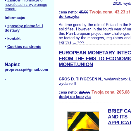
•
Zamów
informacje o
2010, wyda
nowościach z wybranego
tematu
Twoja cena 43,23 zł
cena netto:
45.50
do koszyka
Informacje:
As time goes by the role of Poland in the
•
sposoby płatności i
solidifies. However, in the fourth year of 
dostawy
this Pan-European project new challenges 
be facted by the managers, regulators and 
•
kontakt
For this ...
>>>
•
Cookies na stronie
EUROPEAN MONETARY INTEG
FROM THE EMS TO ECONOMI
MONET.UNION
Napisz
propresssp@gmail.com
GROS D. THYGESEN N.
, wydawnictwo:
wydanie II
Twoja cena 205,68 
cena netto:
216.50
dodaj do koszyka
BRIEF C
AND ITS
APPLICA