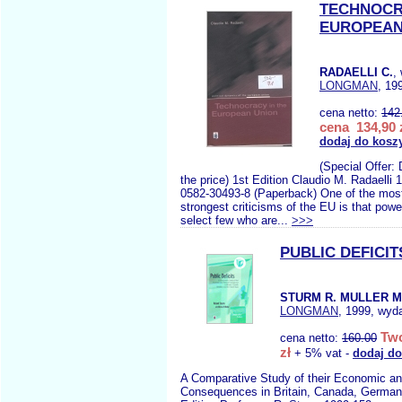
TECHNOCR
EUROPEAN
RADAELLI C.
,
LONGMAN
, 19
cena netto:
142
cena 134,90 
dodaj do kosz
(Special Offer:
the price) 1st Edition Claudio M. Radaelli
0582-30493-8 (Paperback) One of the mo
strongest criticisms of the EU is that powe
select few who are...
>>>
PUBLIC DEFICIT
STURM R. MULLER M
LONGMAN
, 1999, wyda
Two
cena netto:
160.00
zł
+ 5% vat -
dodaj do
A Comparative Study of their Economic and
Consequences in Britain, Canada, German