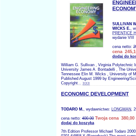
ENGINEE
ECONOM
SULLIVAN W
WICKS E.
, 
PRENTICE 
wydanie VIII
cena netto:
2
cena 245,1
dodaj do ko
William G. Sullivan , Virginia Polytechnic I
University James A. Bontadelli , The Unive
Tennessee Elin M. Wicks , University of M
Published August 1999 by Engineering/Sc
Copyright...
>>>
ECONOMIC DEVELOPMENT
TODARO M.
, wydawnictwo:
LONGMAN
, 
Twoja cena 380,00 
cena netto:
400.00
dodaj do koszyka
7th Edition Professor Michael Todaro 2000
0201-64858-X (Paperback) The most curr