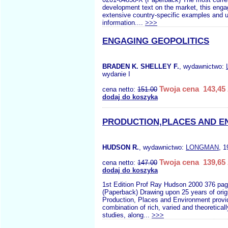
development text on the market, this enga
extensive country-specific examples and u
information....
>>>
ENGAGING GEOPOLITICS
BRADEN K. SHELLEY F.
, wydawnictwo:
wydanie I
Twoja cena 143,45 
cena netto:
151.00
dodaj do koszyka
PRODUCTION,PLACES AND E
HUDSON R.
, wydawnictwo:
LONGMAN
, 1
Twoja cena 139,65 
cena netto:
147.00
dodaj do koszyka
1st Edition Prof Ray Hudson 2000 376 pa
(Paperback) Drawing upon 25 years of orig
Production, Places and Environment provi
combination of rich, varied and theoretical
studies, along...
>>>