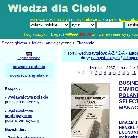
wprowadź własne kryteria wyszukiwania książek: (
jak szuka
Twój koszyk
:
1 egz. /
400.00
380,00
zł
zamówienie wysyłko
Strona główna
>
książki anglojęzyczne
> Ekonomia
sortuj według
tytułów:
A-Z
/
Z-A
•
auto
daty:
od najstarszych
/
od najn
English version
nowości: polskie
książek:
2237
, strona
1
z
<<<
-
1
2
3
4
5
6
7
8
9
10
nowości: angielskie
BUSIN
Książki:
ENVIR
POLAN
•
wydawnictwa polskie
SELEC
podział tematyczny
MANAG
•
wydawnictwa
anglojęzyczne
podział tematyczny
NOWAK A.
HENSEL P
Newsletter:
ECONOMI
wydawnic