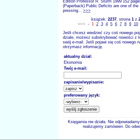
Edition Professor R. Sturm 1999 152 pag
(Paperback) Public Deficits are one of the
pressing...
>>>
książek:
2237
, strona
1
z
<<<
-
1
2
3
4
5
6
7
8
9
10
Jeśli chcesz wiedzieć czy coś nowego poj
dziale, możesz subskrybować nowości z t
swój e-mail. Jeśli pojawi się coś nowego n
otrzymasz informację.
aktualny dział:
Ekonomia
Twój e-mail:
zapisanie/wypisanie:
preferowany język:
Księgarnia nie działa. Nie odpowiadamy 
realizujemy zamówien. Do odwol