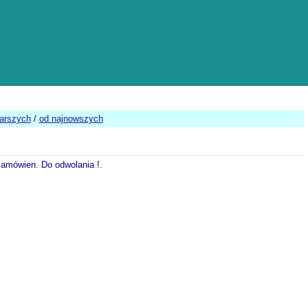
tarszych
/
od najnowszych
 zamówien. Do odwolania !.