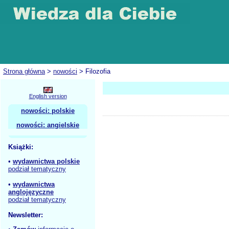
Strona główna
>
nowości
> Filozofia
English version
nowości: polskie
nowości: angielskie
Książki:
•
wydawnictwa polskie
podział tematyczny
•
wydawnictwa
anglojęzyczne
podział tematyczny
Newsletter: