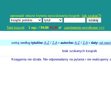
wprowadź własne kryteria wyszukiwania książek: (
jak szukać?
)
Twój koszyk
:
1 egz. /
54.00
51,30
zł
zamówienie wysyłkowe >>>
sortuj według
tytułów:
A-Z
/
Z-A
•
autorów:
A-Z
/
Z-A
•
daty:
od najs
brak szukanych książek
Księgarnia nie działa. Nie odpowiadamy na pytania i nie realizujemy