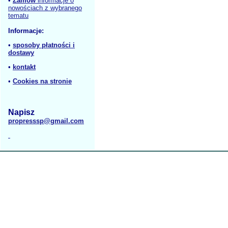
•
Zamów
informacje o
nowościach z wybranego
tematu
Informacje:
•
sposoby płatności i
dostawy
•
kontakt
•
Cookies na stronie
Napisz
propresssp@gmail.com