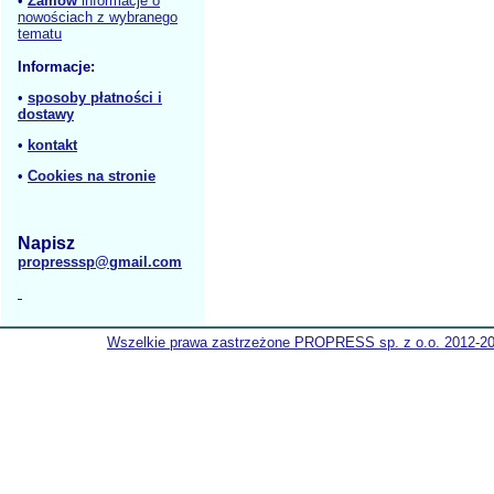
•
Zamów
informacje o
nowościach z wybranego
tematu
Informacje:
•
sposoby płatności i
dostawy
•
kontakt
•
Cookies na stronie
Napisz
propresssp@gmail.com
Wszelkie prawa zastrzeżone PROPRESS sp. z o.o. 2012-2