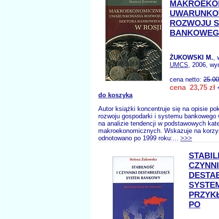
MAKROEKO
UWARUNKO
ROZWOJU 
BANKOWEGO
ŻUKOWSKI M.
,
UMCS
, 2006, wy
cena netto:
25.00
cena 23,75 zł
+
do koszyka
Autor książki koncentruje się na opisie p
rozwoju gospodarki i systemu bankowego w
na analizie tendencji w podstawowych kat
makroekonomicznych. Wskazuje na korzys
odnotowano po 1999 roku:...
>>>
STABIL
CZYNNI
DESTAB
SYSTE
PRZYK
PO