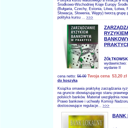
Polityka kursu walutowego a inflacja w kr
Środkowo-Wschodniej Kraje Europy Środ
(Bułgaria, Czechy, Estonia, Litwa, Łotwa,
Słowacja, Słowenia, Węgry) tworzą grupę 
polityka kursu ...
>>>
ZARZĄDZ
RYZYKIE
BANKOW
PRAKTYC
ŻÓŁTKOWSKI
wydawnictwo:
wydanie II
Twoja cena 53,20 zł
cena netto:
56.00
do koszyka
Książka omawia praktykę zarządzania r
na gruncie obowiązującego stanu prawneg
polskich banków. Materiał uwzględnia now
Prawo bankowe i uchwały Komisji Nadzo
dostosowujące regulacje...
>>>
BANK