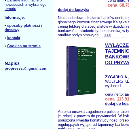
•
Zamów
informacje o
cena netto:
nowościach z wybranego
cena 68,78
tematu
dodaj do koszyka
Informacje:
Niestandardowe działania banków central
globalnego kryzysu finansowego Książka
•
sposoby płatności i
cenną lekturę dla specjalistów w dziedzini
dostawy
bankowości, studentó tych kierunków, w 
studiów podyplomowych,...
>>>
•
kontakt
WYŁĄCZE
•
Cookies na stronie
TAJEMNI
BANKOWE
DO PRYW
Napisz
propresssp@gmail.com
ŻYGADŁO A.
WOLTERS K
wydanie I
cena netto:
11
cena 113,91
dodaj do kos
Autorka omawia zagadnienie polskiej taje
jej relacji z prawem do prywatności. W ksi
poruszona kwestia konstytucyjności prze
regulujących wyjątki od tajemnicy bankowe
publikacja, w kt...
>>>