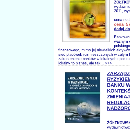
ŻÓŁTKO
wydawni
2011, wyd
cena net
cena 57
dodaj do
Bankowoś
ważnym 
polskieg
finansowego, mimo jej niewielkich aktywó
sieć placówek rozmieszczonych w całym k
zakorzenienie banków w lokalnych społec
lokalny to biznes, ale tak...
>>>
ZARZĄDZ
RYZYKIE
BANKU 
KONTEKŚ
ZMIENIA
REGULAC
NADZOR
ŻÓŁTKOWSK
wydawnictwo