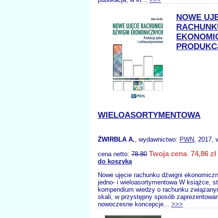
NOWE UJĘ
RACHUNK
EKONOMI
PRODUKCJ
WIELOASORTYMENTOWA
ŻWIRBLA A.
, wydawnictwo:
PWN
, 2017, 
Twoja cena 74,86 zł
cena netto:
78.80
do koszyka
Nowe ujęcie rachunku dźwigni ekonomiczn
jedno- i wieloasortymentowa W książce, s
kompendium wiedzy o rachunku związanym
skali, w przystępny sposób zaprezentowan
nowoczesne koncepcje...
>>>