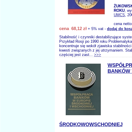
ŻUKOWSKA
ROKU
, w
UMCS
, 20
cena nett
cena 68,12 zł
+ 5% vat -
dodaj do kos
Stabilność i czynniki destabilizujące sys
Przykład Rosji po 1990 roku Problematyka
koncentruje się wokół zjawiska stabilności
kwesti związanych z jej utrzymaniem. Sta
częściej jest zast...
>>>
WSPÓŁP
BANKÓW 
ŚRODKOWOWSCHODNIEJ