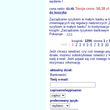
wydanie I
Twoja cena 58,38 zł
cena netto:
61.45
do koszyka
Zarządzanie ryzykiem w małym banku w k
zmieniających się regulacji nadzorczych „
ryzykiem w małym banku" to kontynuacja 
książki „Zarządzanie ryzykiem bankowym 
Pokazuje...
>>>
książek:
1294
, strona
1
z
<<<
-
1
2
3
4
5
6
7
8
9
10
Jeśli chcesz wiedzieć czy coś nowego poj
dziale, możesz subskrybować nowości z t
swój e-mail. Jeśli pojawi się coś nowego n
otrzymasz informację.
aktualny dział:
Bankowość
Twój e-mail:
zapisanie/wypisanie:
preferowany język: