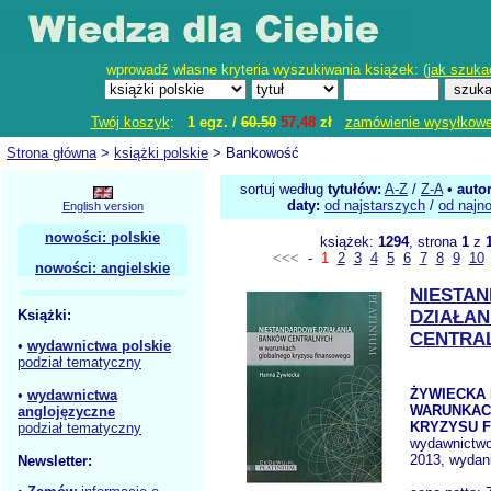
wprowadź własne kryteria wyszukiwania książek: (
jak szuka
Twój koszyk
:
1 egz. /
60.50
57,48
zł
zamówienie wysyłkow
Strona główna
>
książki polskie
> Bankowość
sortuj według
tytułów:
A-Z
/
Z-A
•
auto
daty:
od najstarszych
/
od najn
English version
nowości: polskie
książek:
1294
, strona
1
z
<<<
-
1
2
3
4
5
6
7
8
9
10
nowości: angielskie
NIESTA
Książki:
DZIAŁA
CENTRA
•
wydawnictwa polskie
podział tematyczny
ŻYWIECKA H
•
wydawnictwa
WARUNKAC
anglojęzyczne
KRYZYSU 
podział tematyczny
wydawnictw
2013, wydani
Newsletter: