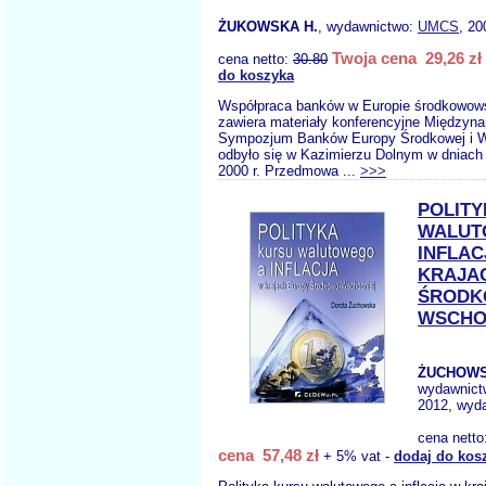
ŻUKOWSKA H.
, wydawnictwo:
UMCS
, 20
Twoja cena 29,26 zł
cena netto:
30.80
do koszyka
Współpraca banków w Europie środkowow
zawiera materiały konferencyjne Międzyn
Sympozjum Banków Europy Środkowej i Ws
odbyło się w Kazimierzu Dolnym w dniach
2000 r. Przedmowa ...
>>>
POLITY
WALUT
INFLAC
KRAJA
ŚRODK
WSCH
ŻUCHOWS
wydawnict
2012, wyda
cena netto
cena 57,48 zł
+ 5% vat -
dodaj do kos