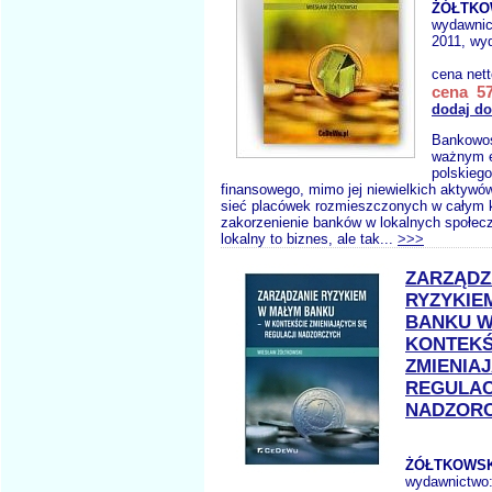
ŻÓŁTKO
wydawni
2011, wyd
cena net
cena 57
dodaj do
Bankowoś
ważnym 
polskieg
finansowego, mimo jej niewielkich aktywó
sieć placówek rozmieszczonych w całym k
zakorzenienie banków w lokalnych społec
lokalny to biznes, ale tak...
>>>
ZARZĄDZ
RYZYKIE
BANKU 
KONTEKŚ
ZMIENIA
REGULAC
NADZOR
ŻÓŁTKOWSK
wydawnictwo