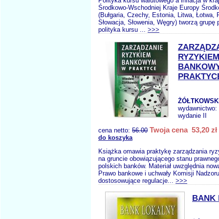
Polityka kursu walutowego a inflacja w kr
Środkowo-Wschodniej Kraje Europy Środ
(Bułgaria, Czechy, Estonia, Litwa, Łotwa,
Słowacja, Słowenia, Węgry) tworzą grupę 
polityka kursu ...
>>>
ZARZĄDZ
RYZYKIE
BANKOW
PRAKTYC
ŻÓŁTKOWSKI
wydawnictwo:
wydanie II
Twoja cena 53,20 zł
cena netto:
56.00
do koszyka
Książka omawia praktykę zarządzania r
na gruncie obowiązującego stanu prawneg
polskich banków. Materiał uwzględnia now
Prawo bankowe i uchwały Komisji Nadzo
dostosowujące regulacje...
>>>
BANK