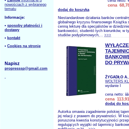
•
Zamów
informacje o
cena netto:
nowościach z wybranego
cena 68,78
tematu
dodaj do koszyka
Informacje:
Niestandardowe działania banków central
globalnego kryzysu finansowego Książka
•
sposoby płatności i
cenną lekturę dla specjalistów w dziedzini
dostawy
bankowości, studentó tych kierunków, w 
studiów podyplomowych,...
>>>
•
kontakt
WYŁĄCZE
•
Cookies na stronie
TAJEMNI
BANKOWE
DO PRYW
Napisz
propresssp@gmail.com
ŻYGADŁO A.
WOLTERS K
wydanie I
cena netto:
11
cena 113,91
dodaj do kos
Autorka omawia zagadnienie polskiej taje
jej relacji z prawem do prywatności. W ksi
poruszona kwestia konstytucyjności prze
regulujących wyjątki od tajemnicy bankowe
publikacja, w kt...
>>>