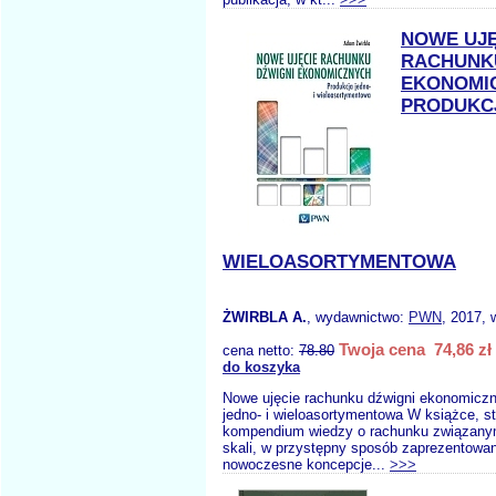
NOWE UJĘ
RACHUNK
EKONOMI
PRODUKCJ
WIELOASORTYMENTOWA
ŻWIRBLA A.
, wydawnictwo:
PWN
, 2017, 
Twoja cena 74,86 zł
cena netto:
78.80
do koszyka
Nowe ujęcie rachunku dźwigni ekonomiczn
jedno- i wieloasortymentowa W książce, s
kompendium wiedzy o rachunku związanym
skali, w przystępny sposób zaprezentowan
nowoczesne koncepcje...
>>>