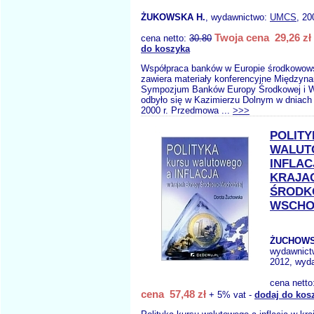
ŻUKOWSKA H.
, wydawnictwo:
UMCS
, 20
Twoja cena 29,26 zł
cena netto:
30.80
do koszyka
Współpraca banków w Europie środkowow
zawiera materiały konferencyjne Międzyn
Sympozjum Banków Europy Środkowej i Ws
odbyło się w Kazimierzu Dolnym w dniach
2000 r. Przedmowa ...
>>>
POLITY
WALUT
INFLAC
KRAJA
ŚRODK
WSCH
ŻUCHOWS
wydawnict
2012, wyda
cena netto
cena 57,48 zł
+ 5% vat -
dodaj do kos