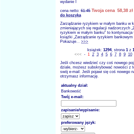
wydanie I
Twoja cena 58,38 zł
cena netto:
61.45
do koszyka
Zarządzanie ryzykiem w małym banku w k
zmieniających się regulacji nadzorczych „
ryzykiem w małym banku" to kontynuacja 
książki „Zarządzanie ryzykiem bankowym 
Pokazuje...
>>>
książek:
1294
, strona
1
z
<<<
-
1
2
3
4
5
6
7
8
9
10
Jeśli chcesz wiedzieć czy coś nowego poj
dziale, możesz subskrybować nowości z t
swój e-mail. Jeśli pojawi się coś nowego n
otrzymasz informację.
aktualny dział:
Bankowość
Twój e-mail:
zapisanie/wypisanie:
preferowany język: