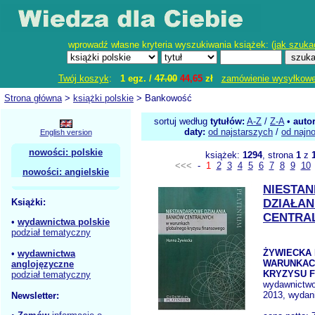
wprowadź własne kryteria wyszukiwania książek: (
jak szuka
Twój koszyk
:
1 egz. /
47.00
44,65
zł
zamówienie wysyłkow
Strona główna
>
książki polskie
> Bankowość
sortuj według
tytułów:
A-Z
/
Z-A
•
auto
daty:
od najstarszych
/
od najn
English version
nowości: polskie
książek:
1294
, strona
1
z
<<<
-
1
2
3
4
5
6
7
8
9
10
nowości: angielskie
NIESTA
Książki:
DZIAŁA
CENTRA
•
wydawnictwa polskie
podział tematyczny
ŻYWIECKA H
•
wydawnictwa
WARUNKAC
anglojęzyczne
KRYZYSU 
podział tematyczny
wydawnictw
2013, wydani
Newsletter: