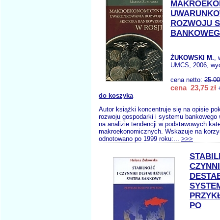
MAKROEKO
UWARUNKO
ROZWOJU 
BANKOWEGO
ŻUKOWSKI M.
,
UMCS
, 2006, wy
cena netto:
25.00
cena 23,75 zł
+
do koszyka
Autor książki koncentruje się na opisie p
rozwoju gospodarki i systemu bankowego w
na analizie tendencji w podstawowych kat
makroekonomicznych. Wskazuje na korzys
odnotowano po 1999 roku:...
>>>
STABIL
CZYNNI
DESTAB
SYSTE
PRZYK
PO