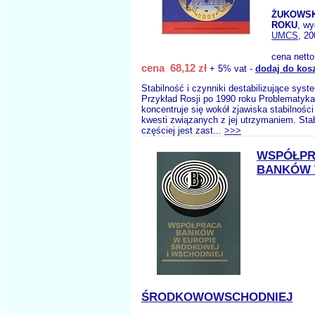
ŻUKOWSKA
ROKU
, w
UMCS
, 20
cena nett
cena 68,12 zł
+ 5% vat -
dodaj do kos
Stabilność i czynniki destabilizujące sys
Przykład Rosji po 1990 roku Problematyka
koncentruje się wokół zjawiska stabilności
kwesti związanych z jej utrzymaniem. Sta
częściej jest zast...
>>>
WSPÓŁP
BANKÓW 
ŚRODKOWOWSCHODNIEJ