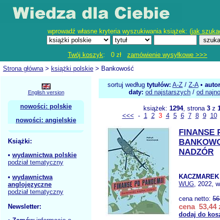
wprowadź własne kryteria wyszukiwania książek: (
jak szuka
Twój koszyk
: 0 zł
zamówienie wysyłkowe >>>
Strona główna
>
książki polskie
> Bankowość
sortuj według
tytułów:
A-Z
/
Z-A
•
auto
daty:
od najstarszych
/
od najn
English version
nowości: polskie
książek:
1294
, strona
3
z
<<<
-
1
2
3
4
5
6
7
8
9
10
nowości: angielskie
FINANSE 
Książki:
BANKOWO
NADZÓR
•
wydawnictwa polskie
podział tematyczny
KACZMAREK 
•
wydawnictwa
WUG
, 2022, w
anglojęzyczne
podział tematyczny
cena netto:
56
cena 53,44 
Newsletter:
dodaj do kos