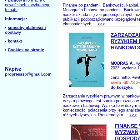
•
Zamów
informacje o
nowościach z wybranego
Finanse po pandemii. Bankowość, kapitał,
tematu
Monografia Finanse po pandemii. Bankowoś
nadzór składa się z 6 proporcjonalnych roz
Informacje:
publikacji podporządkowano przeglądowi te
ekonomicznych,...
>>>
•
sposoby płatności i
dostawy
ZARZĄDZA
RYZYKIEM
•
kontakt
BANKOWO
•
Cookies na stronie
MODRAS A.
, w
2023, wydanie I
Napisz
propresssp@gmail.com
cena netto:
72.
cena 68,73 zł
do koszyka
Zarządzanie ryzykiem prawnym w bankow
ryzyka prawnego jest rzadko poruszana w l
naukowej i fachowej. Wynika to w dużym s
konieczności połączenia przy jego analizi
różnych dyscyplin. Problematyka ...
>>>
FINANSE
WYZWAŃ
GOSPODA