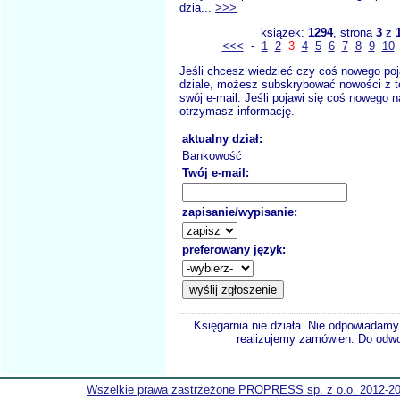
dzia...
>>>
książek:
1294
, strona
3
z
<<<
-
1
2
3
4
5
6
7
8
9
10
Jeśli chcesz wiedzieć czy coś nowego poj
dziale, możesz subskrybować nowości z t
swój e-mail. Jeśli pojawi się coś nowego n
otrzymasz informację.
aktualny dział:
Bankowość
Twój e-mail:
zapisanie/wypisanie:
preferowany język:
Księgarnia nie działa. Nie odpowiadamy 
realizujemy zamówien. Do odwol
Wszelkie prawa zastrzeżone PROPRESS sp. z o.o. 2012-2