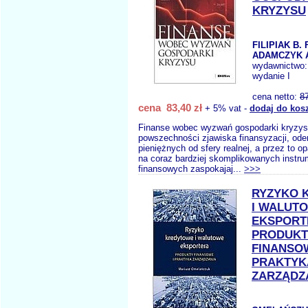
KRYZYSU
FILIPIAK B.
ADAMCZYK A
wydawnictwo
wydanie I
cena netto:
8
cena 83,40 zł
+ 5% vat -
dodaj do kos
Finanse wobec wyzwań gospodarki kryzy
powszechności zjawiska finansyzacji, od
pieniężnych od sfery realnej, a przez to o
na coraz bardziej skomplikowanych instr
finansowych zaspokajaj...
>>>
RYZYKO 
I WALUT
EKSPORT
PRODUKT
FINANSOW
PRAKTYK
ZARZĄDZ