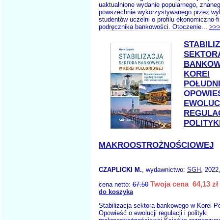
uaktualnione wydanie popularnego, znanego
powszechnie wykorzystywanego przez wy
studentów uczelni o profilu ekonomiczno-
podręcznika bankowości. Otoczenie...
>>
STABILI
SEKTOR
BANKOW
KOREI
POŁUDN
OPOWIE
EWOLUC
REGULAC
POLITYK
MAKROOSTROŻNOŚCIOWEJ
CZAPLICKI M.
, wydawnictwo:
SGH
, 2022
Twoja cena 64,13 zł
cena netto:
67.50
do koszyka
Stabilizacja sektora bankowego w Korei P
Opowieść o ewolucji regulacji i polityki