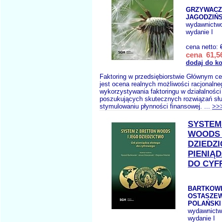
GRZYWACZ 
JAGODZIŃS
wydawnictw
wydanie I
cena netto:
cena 61,56
dodaj do k
Faktoring w przedsiębiorstwie Głównym ce
jest ocena realnych możliwości racjonalne
wykorzystywania faktoringu w działalności
poszukujących skutecznych rozwiązań sł
stymulowaniu płynności finansowej. ...
>>
SYSTEM
WOODS 
DZIEDZ
PIENIĄ
DO CY
BARTKOWI
OSTASZEW
POLAŃSKI 
wydawnict
wydanie I