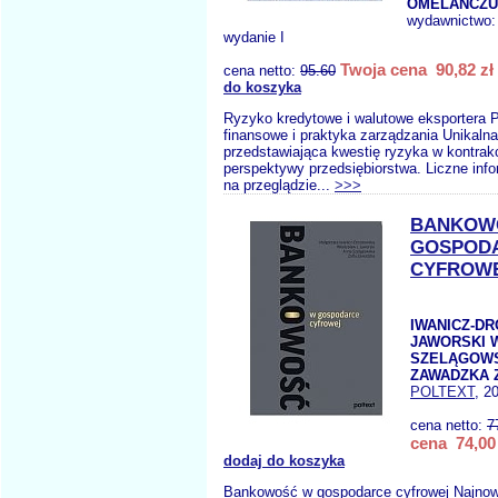
OMELAŃCZU
wydawnictwo
wydanie I
Twoja cena 90,82 zł
cena netto:
95.60
do koszyka
Ryzyko kredytowe i walutowe eksportera 
finansowe i praktyka zarządzania Unikaln
przedstawiająca kwestię ryzyka w kontra
perspektywy przedsiębiorstwa. Liczne inf
na przeglądzie...
>>>
BANKOW
GOSPOD
CYFROW
IWANICZ-D
JAWORSKI W
SZELĄGOWS
ZAWADZKA 
POLTEXT
, 2
cena netto:
7
cena 74,00 
dodaj do koszyka
Bankowość w gospodarce cyfrowej Najnow