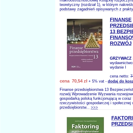
makroostrożnościowej Książkę rozpoczyn
teoretyczny (rozdział 1), w którym nakreś
podstawy zagadnień opisywanych z prakt
FINANSE
PRZEDSI
13 BEZP
FINANSO
ROZWÓJ
GRZYWACZ J
wydawnictwo
wydanie I
cena netto:
7
cena 70,54 zł
+ 5% vat -
dodaj do kos
Finanse przedsiębiorstwa 13 Bezpieczeńst
rozwój Wprowadzenie Wyzwania rozwojowe
gospodarką polską funkcjonującą w coraz b
rzeczywistości gospodarczej i społecznej
przedsiębiorstw...
>>>
FAKTOR
PRZEDS