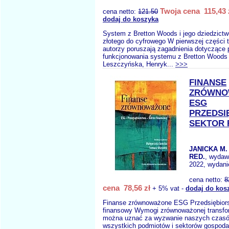
Twoja cena 115,43 
cena netto:
121.50
dodaj do koszyka
System z Bretton Woods i jego dziedzictw
złotego do cyfrowego W pierwszej części t
autorzy poruszają zagadnienia dotyczące 
funkcjonowania systemu z Bretton Woods 
Leszczyńska, Henryk...
>>>
FINANSE
ZRÓWNO
ESG
PRZEDSI
SEKTOR 
JANICKA M.
RED.
, wydaw
2022, wydani
cena netto:
8
cena 78,56 zł
+ 5% vat -
dodaj do kos
Finanse zrównoważone ESG Przedsiębiors
finansowy Wymogi zrównoważonej transfor
można uznać za wyzwanie naszych czasó
wszystkich podmiotów i sektorów gospod