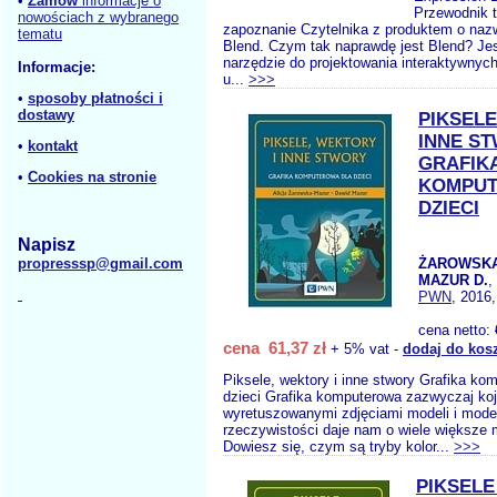
•
Zamów
informacje o
Przewodnik 
nowościach z wybranego
zapoznanie Czytelnika z produktem o naz
tematu
Blend. Czym tak naprawdę jest Blend? Jes
narzędzie do projektowania interaktywnych
Informacje:
u...
>>>
•
sposoby płatności i
dostawy
PIKSELE
INNE S
•
kontakt
GRAFIK
•
Cookies na stronie
KOMPUT
DZIECI
Napisz
propresssp@gmail.com
ŻAROWSKA
MAZUR D.
,
PWN
, 2016,
cena netto:
cena 61,37 zł
+ 5% vat -
dodaj do kos
Piksele, wektory i inne stwory Grafika ko
dzieci Grafika komputerowa zazwyczaj koj
wyretuszowanymi zdjęciami modeli i mode
rzeczywistości daje nam o wiele większe 
Dowiesz się, czym są tryby kolor...
>>>
PIKSELE