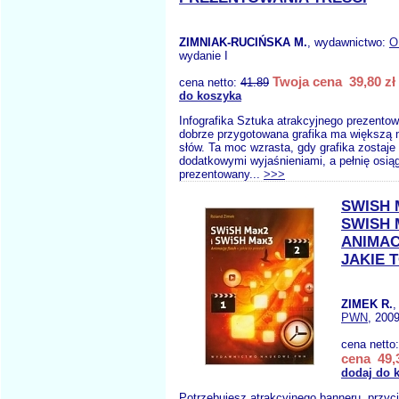
ZIMNIAK-RUCIŃSKA M.
, wydawnictwo:
O
wydanie I
Twoja cena 39,80 zł
cena netto:
41.89
do koszyka
Infografika Sztuka atrakcyjnego prezentow
dobrze przygotowana grafika ma większą 
słów. Ta moc wzrasta, gdy grafika zostaj
dodatkowymi wyjaśnieniami, a pełnię osią
prezentowany...
>>>
SWISH 
SWISH 
ANIMAC
JAKIE 
ZIMEK R.
,
PWN
, 2009
cena netto
cena 49,3
dodaj do 
Potrzebujesz atrakcyjnego banneru, przyc