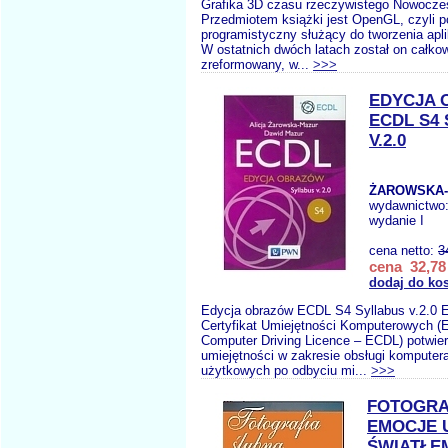
Grafika 3D czasu rzeczywistego Nowocz
Przedmiotem książki jest OpenGL, czyli po
programistyczny służący do tworzenia aplik
W ostatnich dwóch latach został on całkow
zreformowany, w...
>>>
EDYCJA
ECDL S4
V.2.0
ŻAROWSKA-
wydawnictwo
wydanie I
cena netto:
3
cena 32,78 
dodaj do ko
Edycja obrazów ECDL S4 Syllabus v.2.0 E
Certyfikat Umiejętności Komputerowych (
Computer Driving Licence – ECDL) potwie
umiejętności w zakresie obsługi komputer
użytkowych po odbyciu mi...
>>>
FOTOGRA
EMOCJE
ŚWIATŁE