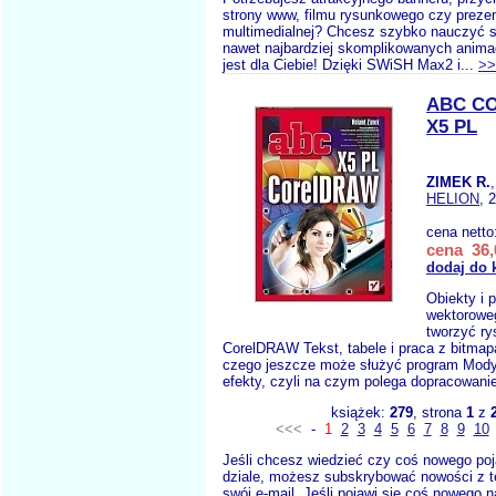
strony www, filmu rysunkowego czy prezen
multimedialnej? Chcesz szybko nauczyć s
nawet najbardziej skomplikowanych animac
jest dla Ciebie! Dzięki SWiSH Max2 i...
>>
ABC C
X5 PL
ZIMEK R.
HELION
, 
cena netto
cena 36,
dodaj do 
Obiekty i 
wektoroweg
tworzyć ry
CorelDRAW Tekst, tabele i praca z bitmapa
czego jeszcze może służyć program Modyf
efekty, czyli na czym polega dopracowanie
książek:
279
, strona
1
z
<<<
-
1
2
3
4
5
6
7
8
9
10
Jeśli chcesz wiedzieć czy coś nowego poj
dziale, możesz subskrybować nowości z t
swój e-mail. Jeśli pojawi się coś nowego n