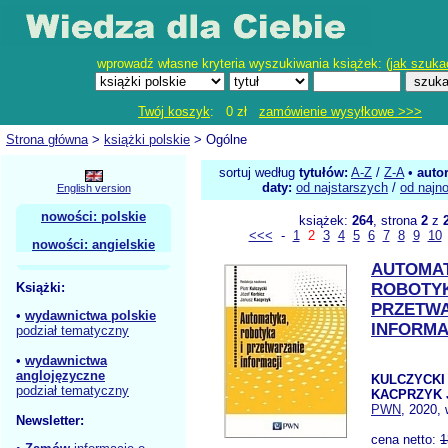
wprowadź własne kryteria wyszukiwania książek: (
jak szuka
Twój koszyk
: 0 zł
zamówienie wysyłkowe >>>
Strona główna
>
książki polskie
> Ogólne
sortuj według
tytułów:
A-Z
/
Z-A
•
auto
daty:
od najstarszych
/
od najn
English version
nowości: polskie
książek:
264
, strona
2
z
<<<
-
1
2
3
4
5
6
7
8
9
10
nowości: angielskie
AUTOMA
Książki:
ROBOTYK
PRZETWA
•
wydawnictwa polskie
INFORMA
podział tematyczny
•
wydawnictwa
anglojęzyczne
KULCZYCKI 
podział tematyczny
KACPRZYK 
PWN
, 2020, 
Newsletter:
cena netto:
1