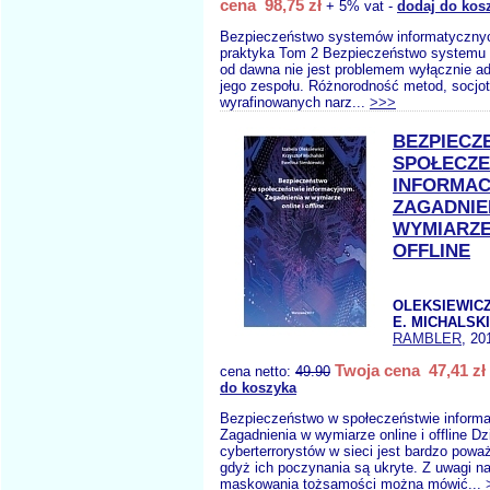
cena 98,75 zł
+ 5% vat -
dodaj do kos
Bezpieczeństwo systemów informatycznyc
praktyka Tom 2 Bezpieczeństwo systemu 
od dawna nie jest problemem wyłącznie adm
jego zespołu. Różnorodność metod, socjot
wyrafinowanych narz...
>>>
BEZPIECZ
SPOŁECZE
INFORMA
ZAGADNIE
WYMIARZE
OFFLINE
OLEKSIEWICZ
E. MICHALSKI
RAMBLER
, 20
Twoja cena 47,41 zł
cena netto:
49.90
do koszyka
Bezpieczeństwo w społeczeństwie inform
Zagadnienia w wymiarze online i offline Dz
cyberterrorystów w sieci jest bardzo po
gdyż ich poczynania są ukryte. Z uwagi n
maskowania tożsamości można mówić...