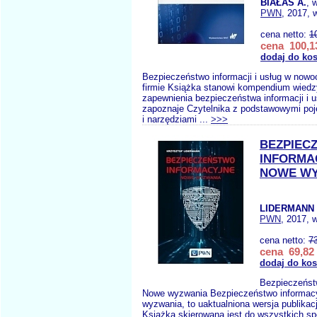
BIAŁAS A.
, 
PWN
, 2017, 
cena netto:
1
cena 100,13
dodaj do ko
Bezpieczeństwo informacji i usług w nowocz
firmie Książka stanowi kompendium wiedz
zapewnienia bezpieczeństwa informacji i u
zapoznaje Czytelnika z podstawowymi poj
i narzędziami ...
>>>
BEZPIEC
INFORMA
NOWE WY
LIDERMANN 
PWN
, 2017, 
cena netto:
7
cena 69,82 
dodaj do ko
Bezpieczeńst
Nowe wyzwania Bezpieczeństwo informac
wyzwania, to uaktualniona wersja publikacj
Książka skierowana jest do wszystkich sp