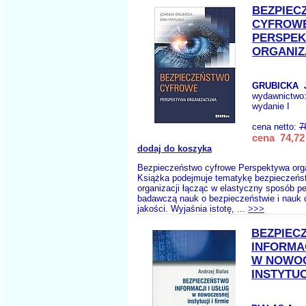
BEZPIEC
CYFROW
PERSPE
ORGANIZ
GRUBICKA J
wydawnictwo
wydanie I
cena netto:
7
cena 74,72 
dodaj do koszyka
Bezpieczeństwo cyfrowe Perspektywa org
Książka podejmuje tematykę bezpieczeńs
organizacji łącząc w elastyczny sposób p
badawczą nauk o bezpieczeństwie i nauk o
jakości. Wyjaśnia istotę, ...
>>>
BEZPIEC
INFORMAC
W NOWO
INSTYTUC