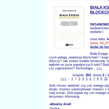
BIAŁA K
BLOCKC
OKSANOWIC
wydawnictwo
wydanie I
cena netto:
6
cena 61,37
dodaj do ko
Biała Księga
czym polega „rewolucja blockchain” i kogo
dotyczy? Jak zmieni modele biznesowe, fin
wpłynie na życie pojedynczych ludzi? Będ
czy zagrożeniem? Technologia...
>>>
książek:
264
, strona
2
z
<<<
-
1
2
3
4
5
6
7
8
9
10
Jeśli chcesz wiedzieć czy coś nowego poj
dziale, możesz subskrybować nowości z t
swój e-mail. Jeśli pojawi się coś nowego n
otrzymasz informację.
aktualny dział:
Ogólne