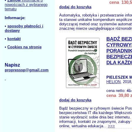
•
Zamów
informacje o
cena 130,5
nowościach z wybranego
dodaj do koszyka
tematu
Automatyka, robotyka i przetwarzanie info
Informacje:
ta stanowi unikalne kompendium współcze
dotyczącej metod oraz systemów automatyk
•
sposoby płatności i
znacznej mierze uwzględniające różnorodn
dostawy
BĄDŹ BEZ
•
kontakt
CYFROWY
•
Cookies na stronie
PORADNI
BEZPIECZ
DLA KAŻ
Napisz
propresssp@gmail.com
PIELESZEK M
HELION
, 2018
cena netto:
41
cena 39,80 z
dodaj do koszyka
Bądź bezpieczny w cyfrowym świecie Por
bezpieczeństwa IT dla każdego Większość
stanie wyobrazić sobie dnia bez internetu
informacji, kontakt ze znajomymi, zakupy 
online, wirtualna edukacja...
>>>