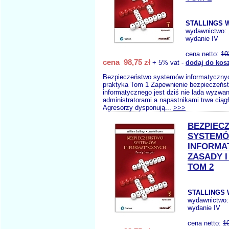
STALLINGS W
wydawnictwo:
wydanie IV
cena netto:
10
cena 98,75 zł
+ 5% vat -
dodaj do kos
Bezpieczeństwo systemów informatycznyc
praktyka Tom 1 Zapewnienie bezpieczeńs
informatycznego jest dziś nie lada wyzwa
administratorami a napastnikami trwa ciąg
Agresorzy dysponują...
>>>
BEZPIEC
SYSTEM
INFORMA
ZASADY 
TOM 2
STALLINGS 
wydawnictwo
wydanie IV
cena netto:
1