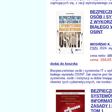
zajmujących się, z racji wykonywanego z
BEZPIEC
OSÓB I S
Z WYKORZ
BIAŁEGO 
OSINT
WOSIŃSKI K.
PWN
, 2024, w
cena netto:
10
cena 104,03 
dodaj do koszyka
Bezpieczeństwo osób i systemów IT z wy
białego wywiadu OSINT Jak ważne jest b
systemów, osób i instytucji w dobie trwaj
również tych cybernetycznych, nie trzeba 
BEZPIEC
SYSTEMÓ
INFORMA
ZASADY I
TOM 1