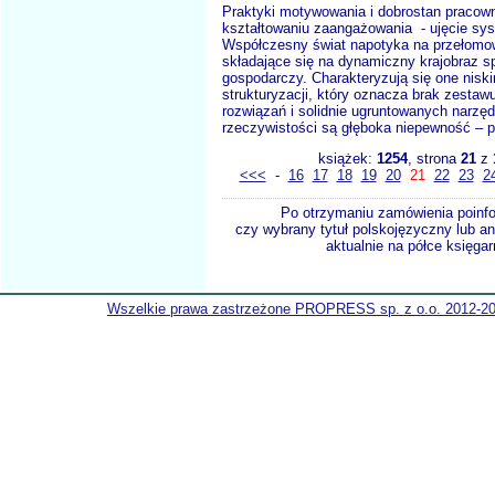
Praktyki motywowania i dobrostan pracow
kształtowaniu zaangażowania - ujęcie s
Współczesny świat napotyka na przełomo
składające się na dynamiczny krajobraz s
gospodarczy. Charakteryzują się one nis
strukturyzacji, który oznacza brak zesta
rozwiązań i solidnie ugruntowanych narzę
rzeczywistości są głęboka niepewność – p
książek:
1254
, strona
21
z
<<<
-
16
17
18
19
20
21
22
23
2
Po otrzymaniu zamówienia poinf
czy wybrany tytuł polskojęzyczny lub an
aktualnie na półce księgar
Wszelkie prawa zastrzeżone PROPRESS sp. z o.o. 2012-2