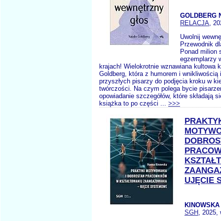
GOLDBERG N
RELACJA
, 20
Uwolnij wewnę
Przewodnik dla
Ponad milion 
egzemplarzy w
krajach! Wielokrotnie wznawiana kultowa k
Goldberg, która z humorem i wnikliwością i
przyszłych pisarzy do podjęcia kroku w ki
twórczości. Na czym polega bycie pisarz
opowiadanie szczegółów, które składają się
książka to po części ...
>>>
PRAKTY
MOTYWO
DOBROS
PRACOW
KSZTAŁ
ZAANGA
UJĘCIE
KINOWSKA 
SGH
, 2025,