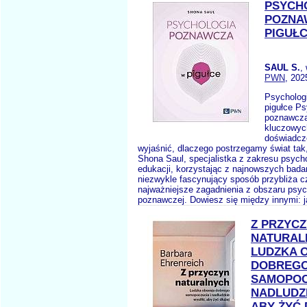
PSYCH
POZNA
PIGUŁ
SAUL S.
,
PWN
, 202
Psycholog
pigułce Ps
poznawcza
kluczowych
doświadcz
wyjaśnić, dlaczego postrzegamy świat tak,
Shona Saul, specjalistka z zakresu psycho
edukacji, korzystając z najnowszych bad
niezwykle fascynujący sposób przybliża c
najważniejsze zagadnienia z obszaru psyc
poznawczej. Dowiesz się między innymi: ja
Z PRZYC
NATURAL
LUDZKA 
DOBREG
SAMOPOC
NADLUDZK
ABY ŻYĆ 