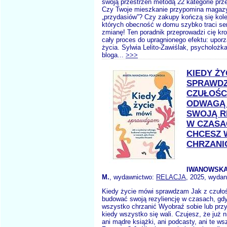
swoją przestrzeń metodą 22 kategorie prz
Czy Twoje mieszkanie przypomina magaz
„przydasiów”? Czy zakupy kończą się kol
których obecność w domu szybko traci s
zmianę! Ten poradnik przeprowadzi cię kr
cały proces do upragnionego efektu: upo
życia. Sylwia Lelito-Zawiślak, psycholożka
bloga...
>>>
KIEDY ŻY
SPRAWDZ
CZUŁOŚCI
ODWAGĄ
SWOJĄ R
W CZASA
CHCESZ 
CHRZANI
IWANOWSK
M.
, wydawnictwo:
RELACJA
, 2025, wydan
Kiedy życie mówi sprawdzam Jak z czułoś
budować swoją rezyliencję w czasach, gd
wszystko chrzanić Wyobraź sobie lub przy
kiedy wszystko się wali. Czujesz, że już 
ani mądre książki, ani podcasty, ani te ws