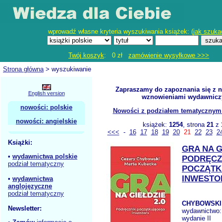
wprowadź własne kryteria wyszukiwania książek: (
jak szuka
Twój koszyk
: 0 zł
zamówienie wysyłkowe >>>
Strona główna
> wyszukiwanie
Zapraszamy do zapoznania się z 
English version
wznowieniami wydawnicz
nowości: polskie
Nowości z podziałem tematycznym - 
nowości: angielskie
książek:
1254
, strona
21
z
<<<
-
16
17
18
19
20
21
22
23
2
Książki:
GRA NA G
•
wydawnictwa polskie
PODRĘCZ
podział tematyczny
POCZĄTK
INWESTO
•
wydawnictwa
anglojęzyczne
podział tematyczny
CHYBOWSKI 
Newsletter:
wydawnictwo
wydanie II