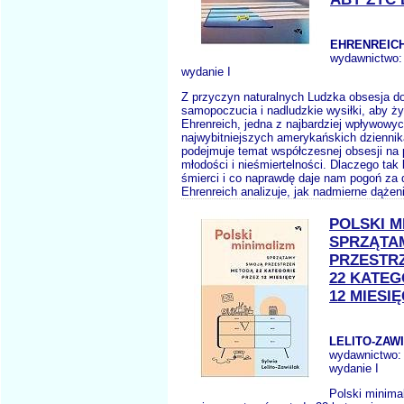
EHRENREICH
wydawnictwo
wydanie I
Z przyczyn naturalnych Ludzka obsesja d
samopoczucia i nadludzkie wysiłki, aby ży
Ehrenreich, jedna z najbardziej wpływowyc
najwybitniejszych amerykańskich dzienni
podejmuje temat współczesnej obsesji na 
młodości i nieśmiertelności. Dlaczego tak
śmierci i co naprawdę daje nam pogoń za
Ehrenreich analizuje, jak nadmierne dążen
POLSKI M
SPRZĄTA
PRZESTR
22 KATEG
12 MIESI
LELITO-ZAWI
wydawnictwo
wydanie I
Polski minim