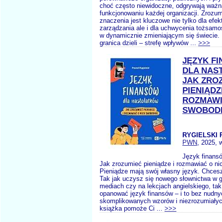
choć często niewidoczne, odgrywają ważn
funkcjonowaniu każdej organizacji. Zrozum
znaczenia jest kluczowe nie tylko dla efe
zarządzania ale i dla uchwycenia tożsamoś
w dynamicznie zmieniającym się świecie.
granica dzieli – strefę wpływów ...
>>>
JĘZYK F
DLA NAS
JAK ZRO
PIENIĄDZ
ROZMAWI
SWOBOD
RYGIELSKI P
PWN
, 2025, 
Język finansó
Jak zrozumieć pieniądze i rozmawiać o ni
Pieniądze mają swój własny język. Chces
Tak jak uczysz się nowego słownictwa w g
mediach czy na lekcjach angielskiego, t
opanować język finansów – i to bez nudn
skomplikowanych wzorów i niezrozumiałyc
książka pomoże Ci ...
>>>