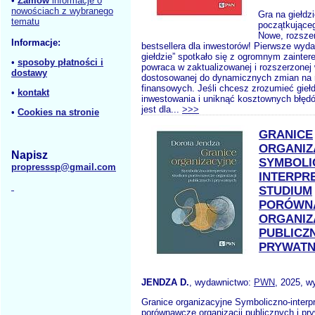
•
Zamów
informacje o
nowościach z wybranego
Gra na giełdz
tematu
początkujące
Nowe, rozsze
Informacje:
bestsellera dla inwestorów! Pierwsze wyda
giełdzie” spotkało się z ogromnym zainte
•
sposoby płatności i
powraca w zaktualizowanej i rozszerzonej 
dostawy
dostosowanej do dynamicznych zmian na 
finansowych. Jeśli chcesz zrozumieć gieł
•
kontakt
inwestowania i uniknąć kosztownych błędó
jest dla...
>>>
•
Cookies na stronie
GRANICE
ORGANIZ
Napisz
SYMBOLI
propresssp@gmail.com
INTERPR
STUDIUM
PORÓWN
ORGANIZ
PUBLICZN
PRYWAT
JENDZA D.
, wydawnictwo:
PWN
, 2025, w
Granice organizacyjne Symboliczno-interp
porównawcze organizacji publicznych i pr