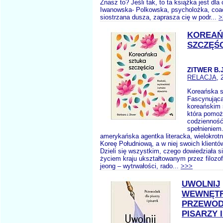
Znasz to? Jeśli tak, to ta książka jest dla 
Iwanowska- Polkowska, psycholożka, coac
siostrzana dusza, zaprasza cię w podr...
>
KOREAŃ
SZCZĘŚ
ZITWER B.J
RELACJA
, 
Koreańska s
Fascynująca 
koreańskim 
która pomoż
codzienność
spełnieniem.
amerykańska agentka literacka, wielokrotn
Koreę Południową, a w niej swoich klientów 
Dzieli się wszystkim, czego dowiedziała s
życiem kraju ukształtowanym przez filozof
jeong – wytrwałości, rado...
>>>
UWOLNIJ
WEWNĘTR
PRZEWOD
PISARZY 