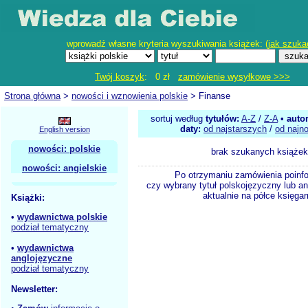
wprowadź własne kryteria wyszukiwania książek: (
jak szuka
Twój koszyk
: 0 zł
zamówienie wysyłkowe >>>
Strona główna
>
nowości i wznowienia polskie
> Finanse
sortuj według
tytułów:
A-Z
/
Z-A
•
auto
daty:
od najstarszych
/
od najn
English version
nowości: polskie
brak szukanych książek
nowości: angielskie
Po otrzymaniu zamówienia poinf
czy wybrany tytuł polskojęzyczny lub an
aktualnie na półce księgar
Książki:
•
wydawnictwa polskie
podział tematyczny
•
wydawnictwa
anglojęzyczne
podział tematyczny
Newsletter: