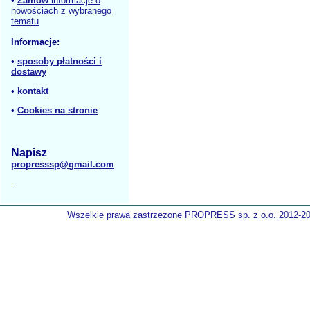
•
Zamów
informacje o
nowościach z wybranego
tematu
Informacje:
•
sposoby płatności i
dostawy
•
kontakt
•
Cookies na stronie
Napisz
propresssp@gmail.com
Wszelkie prawa zastrzeżone PROPRESS sp. z o.o. 2012-2