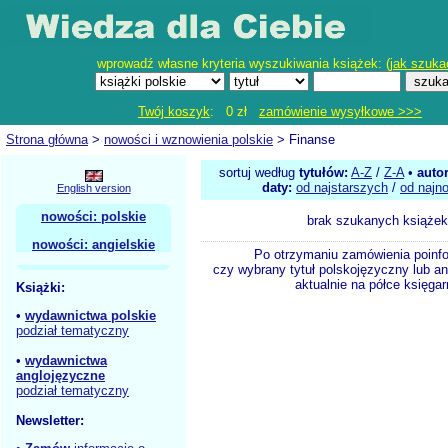
wprowadź własne kryteria wyszukiwania książek: (
jak szuka
Twój koszyk
: 0 zł
zamówienie wysyłkowe >>>
Strona główna
>
nowości i wznowienia polskie
> Finanse
sortuj według
tytułów:
A-Z
/
Z-A
•
auto
daty:
od najstarszych
/
od najn
English version
nowości: polskie
brak szukanych książek
nowości: angielskie
Po otrzymaniu zamówienia poinf
czy wybrany tytuł polskojęzyczny lub an
aktualnie na półce księgar
Książki:
•
wydawnictwa polskie
podział tematyczny
•
wydawnictwa
anglojęzyczne
podział tematyczny
Newsletter: