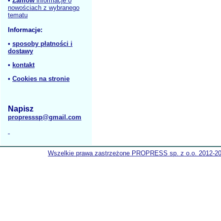
•
Zamów
informacje o
nowościach z wybranego
tematu
Informacje:
•
sposoby płatności i
dostawy
•
kontakt
•
Cookies na stronie
Napisz
propresssp@gmail.com
Wszelkie prawa zastrzeżone PROPRESS sp. z o.o. 2012-2