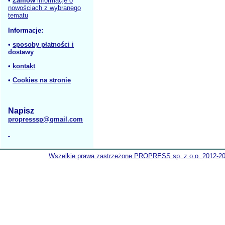
•
Zamów
informacje o
nowościach z wybranego
tematu
Informacje:
•
sposoby płatności i
dostawy
•
kontakt
•
Cookies na stronie
Napisz
propresssp@gmail.com
Wszelkie prawa zastrzeżone PROPRESS sp. z o.o. 2012-2