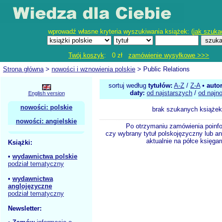
wprowadź własne kryteria wyszukiwania książek: (
jak szuka
Twój koszyk
: 0 zł
zamówienie wysyłkowe >>>
Strona główna
>
nowości i wznowienia polskie
> Public Relations
sortuj według
tytułów:
A-Z
/
Z-A
•
auto
daty:
od najstarszych
/
od najn
English version
nowości: polskie
brak szukanych książek
nowości: angielskie
Po otrzymaniu zamówienia poinf
czy wybrany tytuł polskojęzyczny lub an
aktualnie na półce księgar
Książki:
•
wydawnictwa polskie
podział tematyczny
•
wydawnictwa
anglojęzyczne
podział tematyczny
Newsletter: