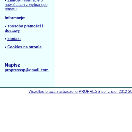
•
Zamów
informacje o
nowościach z wybranego
tematu
Informacje:
•
sposoby płatności i
dostawy
•
kontakt
•
Cookies na stronie
Napisz
propresssp@gmail.com
Wszelkie prawa zastrzeżone PROPRESS sp. z o.o. 2012-2