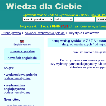
wprowadź własne kryteria wyszukiwania książek: (
jak szuka
Twój koszyk
:
1 egz. /
81.80
77,71
zł
zamówienie wysyłkow
Strona główna
>
nowości i wznowienia polskie
> Turystyka Hotelarstwo
sortuj według
tytułów:
A-Z
/
Z-A
•
auto
daty:
od najstarszych
/
od najn
English version
nowości: polskie
brak szukanych książek
nowości: angielskie
Po otrzymaniu zamówienia poinf
czy wybrany tytuł polskojęzyczny lub an
aktualnie na półce księgar
Książki:
•
wydawnictwa polskie
podział tematyczny
•
wydawnictwa
anglojęzyczne
podział tematyczny
Newsletter: