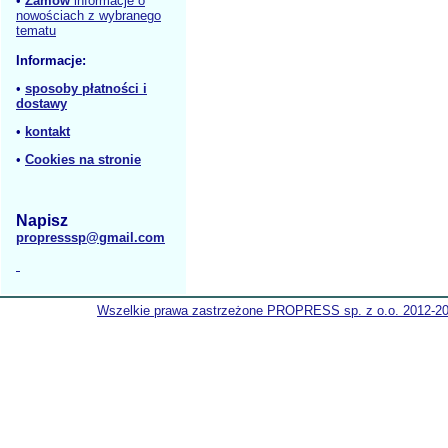
•
Zamów
informacje o
nowościach z wybranego
tematu
Informacje:
•
sposoby płatności i
dostawy
•
kontakt
•
Cookies na stronie
Napisz
propresssp@gmail.com
Wszelkie prawa zastrzeżone PROPRESS sp. z o.o. 2012-2