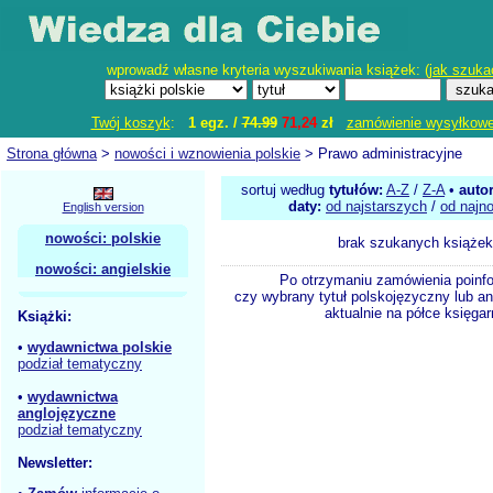
wprowadź własne kryteria wyszukiwania książek: (
jak szuka
Twój koszyk
:
1 egz. /
74.99
71,24
zł
zamówienie wysyłkow
Strona główna
>
nowości i wznowienia polskie
> Prawo administracyjne
sortuj według
tytułów:
A-Z
/
Z-A
•
auto
daty:
od najstarszych
/
od najn
English version
nowości: polskie
brak szukanych książek
nowości: angielskie
Po otrzymaniu zamówienia poinf
czy wybrany tytuł polskojęzyczny lub an
aktualnie na półce księgar
Książki:
•
wydawnictwa polskie
podział tematyczny
•
wydawnictwa
anglojęzyczne
podział tematyczny
Newsletter: