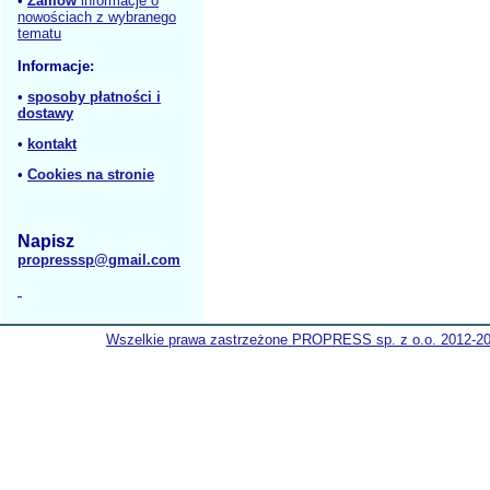
•
Zamów
informacje o
nowościach z wybranego
tematu
Informacje:
•
sposoby płatności i
dostawy
•
kontakt
•
Cookies na stronie
Napisz
propresssp@gmail.com
Wszelkie prawa zastrzeżone PROPRESS sp. z o.o. 2012-2