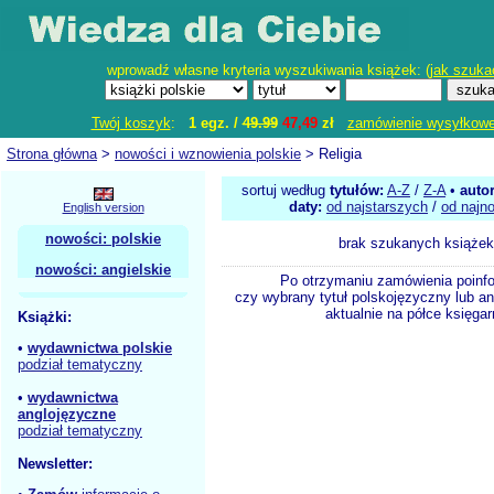
wprowadź własne kryteria wyszukiwania książek: (
jak szuka
Twój koszyk
:
1 egz. /
49.99
47,49
zł
zamówienie wysyłkow
Strona główna
>
nowości i wznowienia polskie
> Religia
sortuj według
tytułów:
A-Z
/
Z-A
•
auto
daty:
od najstarszych
/
od najn
English version
nowości: polskie
brak szukanych książek
nowości: angielskie
Po otrzymaniu zamówienia poinf
czy wybrany tytuł polskojęzyczny lub an
aktualnie na półce księgar
Książki:
•
wydawnictwa polskie
podział tematyczny
•
wydawnictwa
anglojęzyczne
podział tematyczny
Newsletter: