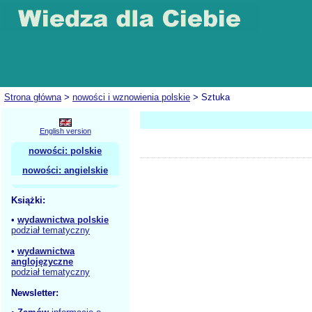
Strona główna
>
nowości i wznowienia polskie
> Sztuka
English version
nowości: polskie
nowości: angielskie
Książki:
•
wydawnictwa polskie
podział tematyczny
•
wydawnictwa
anglojęzyczne
podział tematyczny
Newsletter: