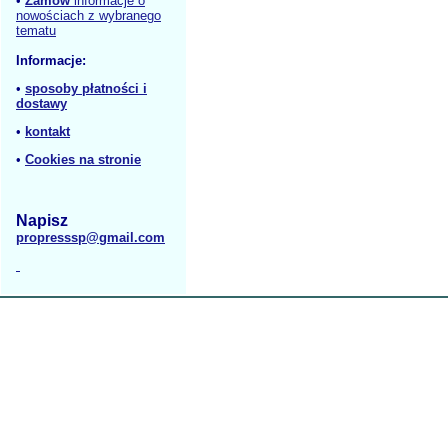
•
Zamów
informacje o
nowościach z wybranego
tematu
Informacje:
•
sposoby płatności i
dostawy
•
kontakt
•
Cookies na stronie
Napisz
propresssp@gmail.com