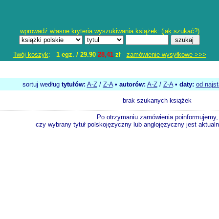
wprowadź własne kryteria wyszukiwania książek: (
jak szukać?
)
Twój koszyk
:
1 egz. /
29.90
28,41
zł
zamówienie wysyłkowe >>>
sortuj według
tytułów:
A-Z
/
Z-A
•
autorów:
A-Z
/
Z-A
•
daty:
od najs
brak szukanych książek
Po otrzymaniu zamówienia poinformujemy,
czy wybrany tytuł polskojęzyczny lub anglojęzyczny jest aktualni