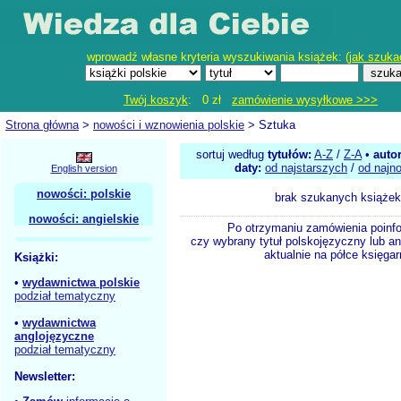
wprowadź własne kryteria wyszukiwania książek: (
jak szuka
Twój koszyk
: 0 zł
zamówienie wysyłkowe >>>
Strona główna
>
nowości i wznowienia polskie
> Sztuka
sortuj według
tytułów:
A-Z
/
Z-A
•
auto
daty:
od najstarszych
/
od najn
English version
nowości: polskie
brak szukanych książek
nowości: angielskie
Po otrzymaniu zamówienia poinf
czy wybrany tytuł polskojęzyczny lub an
aktualnie na półce księgar
Książki:
•
wydawnictwa polskie
podział tematyczny
•
wydawnictwa
anglojęzyczne
podział tematyczny
Newsletter: