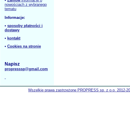
•
Zamów
informacje o
nowościach z wybranego
tematu
Informacje:
•
sposoby płatności i
dostawy
•
kontakt
•
Cookies na stronie
Napisz
propresssp@gmail.com
Wszelkie prawa zastrzeżone PROPRESS sp. z o.o. 2012-2