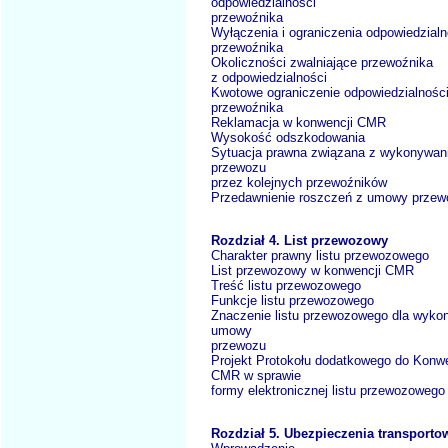
odpowiedzialności
przewoźnika
Wyłączenia i ograniczenia odpowiedzialn
przewoźnika
Okoliczności zwalniające przewoźnika
z odpowiedzialności
Kwotowe ograniczenie odpowiedzialnośc
przewoźnika
Reklamacja w konwencji CMR
Wysokość odszkodowania
Sytuacja prawna związana z wykonywa
przewozu
przez kolejnych przewoźników
Przedawnienie roszczeń z umowy przew
Rozdział 4. List przewozowy
Charakter prawny listu przewozowego
List przewozowy w konwencji CMR
Treść listu przewozowego
Funkcje listu przewozowego
Znaczenie listu przewozowego dla wyko
umowy
przewozu
Projekt Protokołu dodatkowego do Konwe
CMR w sprawie
formy elektronicznej listu przewozowego
Rozdział 5. Ubezpieczenia transporto