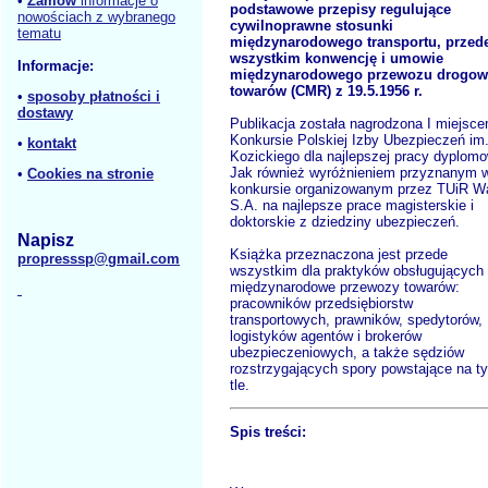
•
Zamów
informacje o
podstawowe przepisy regulujące
nowościach z wybranego
cywilnoprawne stosunki
tematu
międzynarodowego transportu, przed
wszystkim konwencję i umowie
Informacje:
międzynarodowego przewozu drogo
towarów (CMR) z 19.5.1956 r.
•
sposoby płatności i
dostawy
Publikacja została nagrodzona I miejsc
Konkursie Polskiej Izby Ubezpieczeń im.
•
kontakt
Kozickiego dla najlepszej pracy dyplomo
Jak również wyróżnieniem przyznanym 
•
Cookies na stronie
konkursie organizowanym przez TUiR W
S.A. na najlepsze prace magisterskie i
doktorskie z dziedziny ubezpieczeń.
Napisz
Książka przeznaczona jest przede
propresssp@gmail.com
wszystkim dla praktyków obsługujących
międzynarodowe przewozy towarów:
pracowników przedsiębiorstw
transportowych, prawników, spedytorów,
logistyków agentów i brokerów
ubezpieczeniowych, a także sędziów
rozstrzygających spory powstające na t
tle.
Spis treści: