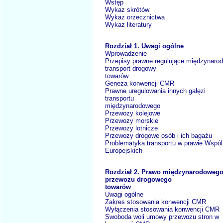
Wstęp
Wykaz skrótów
Wykaz orzecznictwa
Wykaz literatury
Rozdział 1. Uwagi ogólne
Wprowadzenie
Przepisy prawne regulujące międzynaro
transport drogowy
towarów
Geneza konwencji CMR
Prawne uregulowania innych gałęzi
transportu
międzynarodowego
Przewozy kolejowe
Przewozy morskie
Przewozy lotnicze
Przewozy drogowe osób i ich bagażu
Problematyka transportu w prawie Wspól
Europejskich
Rozdział 2. Prawo międzynarodoweg
przewozu drogowego
towarów
Uwagi ogólne
Zakres stosowania konwencji CMR
Wyłączenia stosowania konwencji CMR
Swoboda woli umowy przewozu stron w