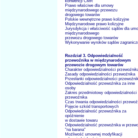
konwencji CMR
Prawo właściwe dla umowy
międzynarodowego przewozu
drogowego towarów
Polskie wewnętrzne prawo kolizyjne
Międzynarodowe prawo kolizyjne
Jurysdykcja i właściwość sądów dla um
międzynarodowego
przewozu drogowego towarów
Wykonywanie wyroków sądów zagranicz
Rozdział 3. Odpowiedzialność
przewoźnika w międzynarodowym
przewozie drogowym towarów
Charakter odpowiedzialności przewoźnik
Zasady odpowiedzialności przewoźnika
Przesłanki odpowiedzialności przewoźni
Odpowiedzialność przewoźnika za inne
osoby
Zakres przedmiotowy odpowiedzialności
przewoźnika
Czas trwania odpowiedzialności przewoź
Pojęcie szkód transportowych
Odpowiedzialność przewoźnika za
opóźnienie
w dostawie towaru
Odpowiedzialność przewoźnika w przewo
"na barana"
Możliwość umownej modyfikacji