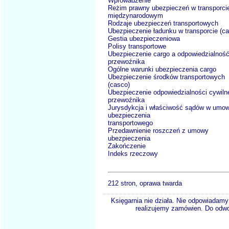
Wprowadzenie
Reżim prawny ubezpieczeń w transporci
międzynarodowym
Rodzaje ubezpieczeń transportowych
Ubezpieczenie ładunku w transporcie (ca
Gestia ubezpieczeniowa
Polisy transportowe
Ubezpieczenie cargo a odpowiedzialnoś
przewoźnika
Ogólne warunki ubezpieczenia cargo
Ubezpieczenie środków transportowych
(casco)
Ubezpieczenie odpowiedzialności cywiln
przewoźnika
Jurysdykcja i właściwość sądów w umow
ubezpieczenia
transportowego
Przedawnienie roszczeń z umowy
ubezpieczenia
Zakończenie
Indeks rzeczowy
212 stron, oprawa twarda
Księgarnia nie działa. Nie odpowiadamy 
realizujemy zamówien. Do odwol