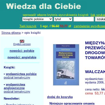
wprowadź własne kryteria wyszukiwania książek: (
jak szuka
Twój koszyk
:
1 egz. /
56.60
53,77
zł
zamówienie wysyłkow
Strona główna
> opis książki
MIĘDZY
English version
PRZEWÓ
nowości: polskie
DROGOW
TOWARÓ
nowości: angielskie
Książki:
WALCZAK
•
wydawnictwa polskie
podział tematyczny
wydawnictwo:
wydania 2006,
•
wydawnictwa
anglojęzyczne
cena netto:
56
podział tematyczny
cena 53,77 
dodaj do koszyka
Newsletter:
Niniejsze opracowanie omawia