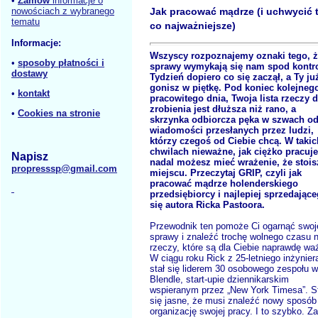
•
Zamów
informacje o
nowościach z wybranego
Jak pracować mądrze (i uchwycić t
tematu
co najważniejsze)
Informacje:
Wszyscy rozpoznajemy oznaki tego, 
•
sposoby płatności i
sprawy wymykają się nam spod kontro
dostawy
Tydzień dopiero co się zaczął, a Ty ju
gonisz w piętkę. Pod koniec kolejneg
•
kontakt
pracowitego dnia, Twoja lista rzeczy 
zrobienia jest dłuższa niż rano, a
•
Cookies na stronie
skrzynka odbiorcza pęka w szwach o
wiadomości przesłanych przez ludzi,
którzy czegoś od Ciebie chcą. W takic
chwilach nieważne, jak ciężko pracuje
Napisz
nadal możesz mieć wrażenie, że stois
propresssp@gmail.com
miejscu. Przeczytaj GRIP, czyli jak
pracować mądrze holenderskiego
przedsiębiorcy i najlepiej sprzedając
się autora Ricka Pastoora.
Przewodnik ten pomoże Ci ogarnąć swoj
sprawy i znaleźć trochę wolnego czasu 
rzeczy, które są dla Ciebie naprawdę wa
W ciągu roku Rick z 25-letniego inżynier
stał się liderem 30 osobowego zespołu w
Blendle, start-upie dziennikarskim
wspieranym przez „New York Timesa”. S
się jasne, że musi znaleźć nowy sposób
organizację swojej pracy. I to szybko. Z