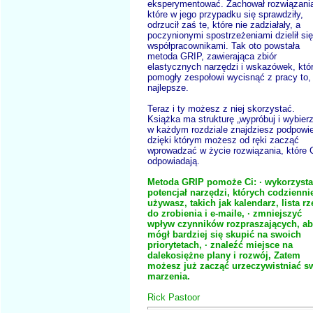
eksperymentować. Zachował rozwiązani
które w jego przypadku się sprawdziły,
odrzucił zaś te, które nie zadziałały, a
poczynionymi spostrzeżeniami dzielił si
współpracownikami. Tak oto powstała
metoda GRIP, zawierająca zbiór
elastycznych narzędzi i wskazówek, któ
pomogły zespołowi wycisnąć z pracy to,
najlepsze.
Teraz i ty możesz z niej skorzystać.
Książka ma strukturę „wypróbuj i wybierz
w każdym rozdziale znajdziesz podpowie
dzięki którym możesz od ręki zacząć
wprowadzać w życie rozwiązania, które 
odpowiadają.
Metoda GRIP pomoże Ci: · wykorzyst
potencjał narzędzi, których codzienni
używasz, takich jak kalendarz, lista r
do zrobienia i e-maile, · zmniejszyć
wpływ czynników rozpraszających, a
mógł bardziej się skupić na swoich
priorytetach, · znaleźć miejsce na
dalekosiężne plany i rozwój, Zatem
możesz już zacząć urzeczywistniać s
marzenia.
Rick Pastoor