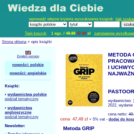
wprowadź własne kryteria wyszukiwania książek: (
jak szuka
Twój koszyk
:
1 egz. /
49.99
47,49
zł
zamówienie wysyłkow
Strona główna
> opis książki
METODA 
English version
PRACOW
nowości: polskie
I UCHWYC
NAJWAŻN
nowości: angielskie
Książki:
PASTOOR
•
wydawnictwa polskie
podział tematyczny
wydawnictwo:
2022, wydanie 
•
wydawnictwa
anglojęzyczne
cena netto:
49
podział tematyczny
cena 47,49 zł
+ 5% vat -
dodaj do kos
Newsletter:
Metoda GRIP