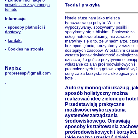
•
Zamów
informacje o
nowościach z wybranego
Teoria i praktyka
tematu
Hotele służą nam jako miejsca
Informacje:
tymczasowego pobytu. W nich
wypoczywamy, spożywamy posiłki i
•
sposoby płatności i
spotykamy się z bliskimi. Ponieważ za
dostawy
usługi hotelowe płacimy, nie zawsze
•
kontakt
martwimy się o to, że w nadmiarze, cza
bez opamiętania, korzystamy z wszelkic
•
Cookies na stronie
dostępnych zasobów. W ostatnim czasie
wzrasta jednak świadomość ekologiczna
oznacza, że goście pozytywnie oceniają
wdrażanie działań prośrodowiskowych i
Napisz
prospołecznych i są gotowi zapłacić wy
propresssp@gmail.com
cenę za za korzystanie z ekologicznych
hoteli.
Autorzy monografii ukazują, ja
sposób holistyczny można
realizować ideę zielonego hotel
Przedstawiają praktyczne
możliwości wykorzystania
systemów zarządzania
środowiskowego. Omawiają
sposoby kształtowania zacho
prośrodowiskowych i korzyści,
jakie można uzyskać dzięki