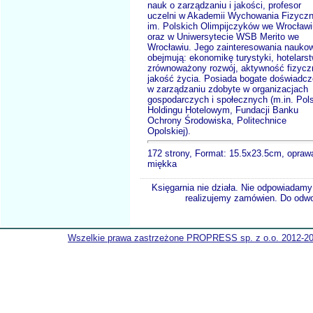
nauk o zarządzaniu i jakości, profesor
uczelni w Akademii Wychowania Fizycz
im. Polskich Olimpijczyków we Wrocławi
oraz w Uniwersytecie WSB Merito we
Wrocławiu. Jego zainteresowania nauko
obejmują: ekonomikę turystyki, hotelars
zrównoważony rozwój, aktywność fizycz
jakość życia. Posiada bogate doświadcz
w zarządzaniu zdobyte w organizacjach
gospodarczych i społecznych (m.in. Pol
Holdingu Hotelowym, Fundacji Banku
Ochrony Środowiska, Politechnice
Opolskiej).
172 strony, Format: 15.5x23.5cm, opraw
miękka
Księgarnia nie działa. Nie odpowiadamy 
realizujemy zamówien. Do odwol
Wszelkie prawa zastrzeżone PROPRESS sp. z o.o. 2012-2