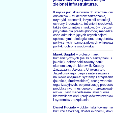
zielonej infrastrukturze.
Książka jest skierowana do szerokiej gr
odbiorców – studentów zarządzania,
turystyki, ekonomii, inżynierii produkcji,
ochrony środowiska, inżynierii środowisk
także doktorantów i naukowców. Będzie 
przydatna dla przedsiębiorców, menedże
osób administrujących organizacjami
społecznymi, ekologów oraz decydentów
politycznych i samorządowych w kreowa
polityki ochrony środowiska
Marek Bugdol
– profesor nauk
humanistycznych (nauki o zarządzaniu i
jakości), doktor habilitowany nauk
ekonomicznych, kierownik Katedry
Zarządzania Jakością Uniwersytetu
Jagiellońskiego. Jego zainteresowania
naukowe obejmują: systemy zarządzani
(jakością, środowiskiem), teorię wartości
organizacyjnych, optymalizację procesó
produkcyjnych i usługowych, zrównoważ
rozwój. Jest menedżerem jakości oraz
kierownikiem wielu projektów wdrożenio
i systemów zarządzania.
Daniel Puciato
– doktor habilitowany na
kulturze fizycznej, doktor ekonomii, dokt