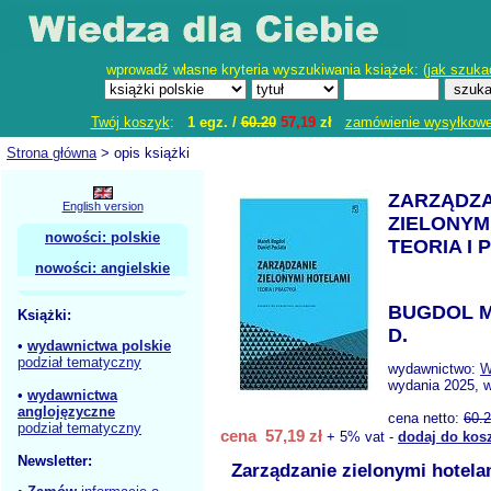
wprowadź własne kryteria wyszukiwania książek: (
jak szuka
Twój koszyk
:
1 egz. /
60.20
57,19
zł
zamówienie wysyłkow
Strona główna
> opis książki
ZARZĄDZA
English version
ZIELONYM
nowości: polskie
TEORIA I
nowości: angielskie
BUGDOL M
Książki:
D.
•
wydawnictwa polskie
podział tematyczny
wydawnictwo:
W
wydania 2025, w
•
wydawnictwa
anglojęzyczne
cena netto:
60.
podział tematyczny
cena 57,19 zł
+ 5% vat -
dodaj do kos
Newsletter:
Zarządzanie zielonymi hotela