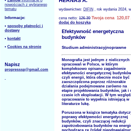
HERNAS A.
•
Zamów
informacje o
nowościach z wybranego
tematu
wydawnictwo:
DIFIN
, rok wydania 2024, w
Twoja cena 120,07 
Informacje:
cena netto:
126.39
dodaj do koszyka
•
sposoby płatności i
dostawy
Efektywność energetyczna
budynków
•
kontakt
•
Cookies na stronie
Studium administracyjnoprawne
Monografia jest jednym z nielicznych
opracowań w Polsce, w którym
Napisz
kompleksowo opisano zagadnienie
propresssp@gmail.com
efektywności energetycznej budynków
czyli energii, która obecnie może być
zaoszczędzona poprzez różnorakie
działania podejmowane zarówno na
etapie projektowania budynków, jak i
czasie ich eksploatacji. W tym względ
opracowanie to wypełnia istniejącą w
literaturze lukę.
Poruszona w książce tematyka dotycz
poprawy efektywności energetycznej
budynków, czyli znaczącej redukcji
zapotrzebowania budynków na energi
pochodzącą ze źródeł nieodnawialnyc