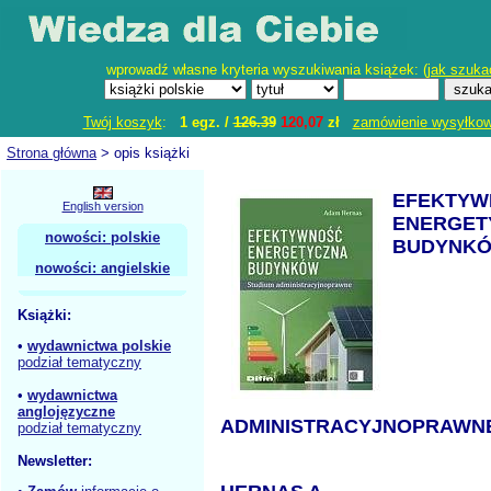
wprowadź własne kryteria wyszukiwania książek: (
jak szuka
Twój koszyk
:
1 egz. /
126.39
120,07
zł
zamówienie wysyłko
Strona główna
> opis książki
EFEKTYW
English version
ENERGET
nowości: polskie
BUDYNKÓ
nowości: angielskie
Książki:
•
wydawnictwa polskie
podział tematyczny
•
wydawnictwa
anglojęzyczne
ADMINISTRACYJNOPRAWN
podział tematyczny
Newsletter: