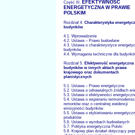
EFEKTYWNOŚĆ
Część III.
ENERGETYCZNA W PRAWIE
POLSKIM
Rozdział 4.
Charakterystyka energetyc
budynków
4.1. Wprowadzenie
4.2. Ustawa – Prawo budowlane
4.3. Ustawa o charakterystyce energety
budynków
4.4. Wymagania techniczne dla budynk
Rozdział 5.
Efektywność energetyczna
budynków w innych aktach prawa
krajowego oraz dokumentach
planistycznych
5.1. Ustawa – Prawo energetyczne
5.2. Ustawa o odnawialnych źródłach ene
5.3. Ustawa o efektywności energetyczn
5.4. Ustawa o wspieraniu termomoderniza
remontów oraz o centralnej ewidencji
emisyjności budynków
5.5. Ustawa o etykietowaniu energetyc
produktów
5.6. Ustawa o wyrobach budowlanych
5.7. Polityka energetyczna Polski
5.8. Krajowy plan działań dotyczący pop