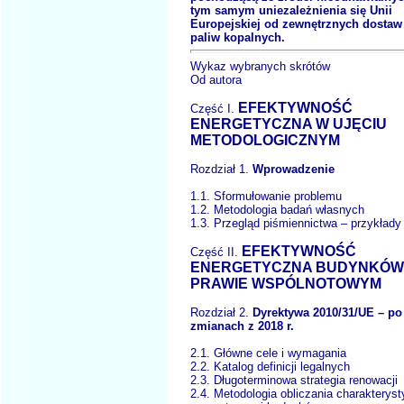
tym samym uniezależnienia się Unii
Europejskiej od zewnętrznych dostaw
paliw kopalnych.
Wykaz wybranych skrótów
Od autora
EFEKTYWNOŚĆ
Część I.
ENERGETYCZNA W UJĘCIU
METODOLOGICZNYM
Rozdział 1.
Wprowadzenie
1.1. Sformułowanie problemu
1.2. Metodologia badań własnych
1.3. Przegląd piśmiennictwa – przykłady
EFEKTYWNOŚĆ
Część II.
ENERGETYCZNA BUDYNKÓW
PRAWIE WSPÓLNOTOWYM
Rozdział 2.
Dyrektywa 2010/31/UE – po
zmianach z 2018 r.
2.1. Główne cele i wymagania
2.2. Katalog definicji legalnych
2.3. Długoterminowa strategia renowacji
2.4. Metodologia obliczania charakteryst