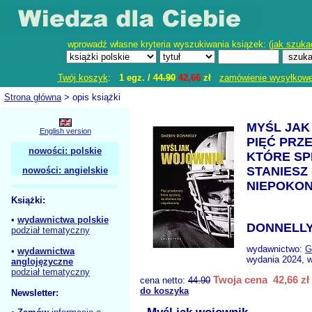
wprowadź własne kryteria wyszukiwania książek: (
jak szuka
Twój koszyk
:
1 egz. /
44.90
42,66
zł
zamówienie wysyłkow
Strona główna
> opis książki
MYŚL JAK
English version
PIĘĆ PRZ
nowości: polskie
KTÓRE SP
STANIESZ 
nowości: angielskie
NIEPOKO
Książki:
•
wydawnictwa polskie
DONNELLY
podział tematyczny
wydawnictwo:
G
•
wydawnictwa
wydania 2024, w
anglojęzyczne
podział tematyczny
Twoja cena 42,66 zł
cena netto:
44.90
do koszyka
Newsletter: