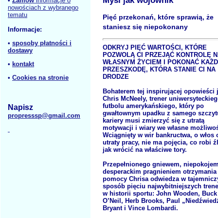
Myśl jak wojownik
•
Zamów
informacje o
nowościach z wybranego
tematu
Pięć przekonań, które sprawią, że
staniesz się niepokonany
Informacje:
•
sposoby płatności i
ODKRYJ PIĘĆ WARTOŚCI, KTÓRE
dostawy
POZWOLĄ CI PRZEJĄĆ KONTROLĘ 
WŁASNYM ŻYCIEM I POKONAĆ KAŻ
•
kontakt
PRZESZKODĘ, KTÓRA STANIE CI NA
DRODZE
•
Cookies na stronie
Bohaterem tej inspirującej opowieści 
Chris McNeely, trener uniwersyteckie
futbolu amerykańskiego, który po
Napisz
gwałtownym upadku z samego szczyt
propresssp@gmail.com
kariery musi zmierzyć się z utratą
motywacji i wiary we własne możliwoś
Wciągnięty w wir bankructwa, o włos 
utraty pracy, nie ma pojęcia, co robi źl
jak wrócić na właściwe tory.
Przepełnionego gniewem, niepokojem
desperackim pragnieniem otrzymania
pomocy Chrisa odwiedza w tajemnicz
sposób pięciu najwybitniejszych tren
w historii sportu: John Wooden, Buck
O’Neil, Herb Brooks, Paul „Niedźwied
Bryant i Vince Lombardi.