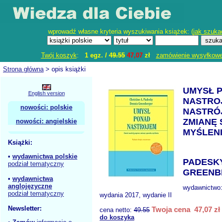
wprowadź własne kryteria wyszukiwania książek: (
jak szuka
Twój koszyk
:
1 egz. /
49.55
47,07
zł
zamówienie wysyłkow
Strona główna
> opis książki
UMYSŁ 
English version
NASTRO
nowości: polskie
NASTRÓ
ZMIANĘ
nowości: angielskie
MYŚLEN
Książki:
•
wydawnictwa polskie
PADESKY
podział tematyczny
GREENB
•
wydawnictwa
anglojęzyczne
wydawnictwo
podział tematyczny
wydania 2017, wydanie II
Newsletter:
Twoja cena 47,07 zł
cena netto:
49.55
do koszyka