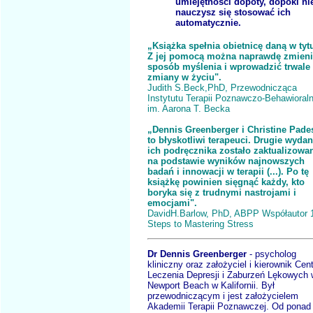
umiejętności dopóty, dopóki ni
nauczysz się stosować ich
automatycznie.
„Książka spełnia obietnicę daną w tytu
Z jej pomocą można naprawdę zmien
sposób myślenia i wprowadzić trwale
zmiany w życiu".
Judith S.Beck,PhD, Przewodnicząca
Instytutu Terapii Poznawczo-Behawioraln
im. Aarona T. Becka
„Dennis Greenberger i Christine Pade
to błyskotliwi terapeuci. Drugie wydan
ich podręcznika zostało zaktualizowa
na podstawie wyników najnowszych
badań i innowacji w terapii (...). Po tę
książkę powinien sięgnąć każdy, kto
boryka się z trudnymi nastrojami i
emocjami".
DavidH.Barlow, PhD, ABPP Współautor 
Steps to Mastering Stress
Dr Dennis Greenberger
- psycholog
kliniczny oraz założyciel i kierownik Cen
Leczenia Depresji i Zaburzeń Lękowych 
Newport Beach w Kalifornii. Był
przewodniczącym i jest założycielem
Akademii Terapii Poznawczej. Od ponad