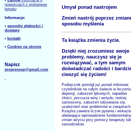
•
Zamów
informacje o
nowościach z wybranego
Umysł ponad nastrojem
tematu
Zmień nastrój poprzez zmian
Informacje:
sposobu myślenia
•
sposoby płatności i
dostawy
•
kontakt
Ta książka zmienia życie.
•
Cookies na stronie
Dzięki niej zrozumiesz swoje
problemy, nauczysz się je
rozwiązywać, a tym samym
Napisz
doświadczać radości i bardzie
propresssp@gmail.com
cieszyć się życiem!
Podręcznik pomógł już ponad milionowi
czytelników na całym świecie w leczeniu
depresji, zaburzeń lękowych, napadów
złości, poczucia winy i wstydu, niskiej
samooceny, zaburzeń odżywiania się,
uzależnień oraz problemów w związkach
Książka zawiera liczne pytania i wskazó
ułatwiające wprowadzenie fundamentaln
zmian wżyciu przy pomocy terapeuty lub
samodzielnie.