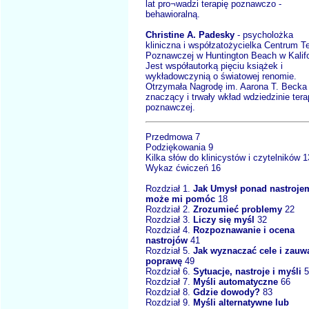
lat pro¬wadzi terapię poznawczo -
behawioralną.
Christine A. Padesky
- psycholożka
kliniczna i współzatożycielka Centrum Te
Poznawczej w Huntington Beach w Kalifor
Jest współautorką pięciu książek i
wykładowczynią o światowej renomie.
Otrzymała Nagrodę im. Aarona T. Becka
znaczący i trwały wkład wdziedzinie terap
poznawczej.
Przedmowa 7
Podziękowania 9
Kilka słów do klinicystów i czytelników 1
Wykaz ćwiczeń 16
Rozdział 1.
Jak Umysł ponad nastroje
może mi pomóc
18
Rozdział 2.
Zrozumieć problemy
22
Rozdział 3.
Liczy się myśl
32
Rozdział 4.
Rozpoznawanie i ocena
nastrojów
41
Rozdział 5.
Jak wyznaczać cele i zauw
poprawę
49
Rozdział 6.
Sytuacje, nastroje i myśli
5
Rozdział 7.
Myśli automatyczne
66
Rozdział 8.
Gdzie dowody?
83
Rozdział 9.
Myśli alternatywne lub