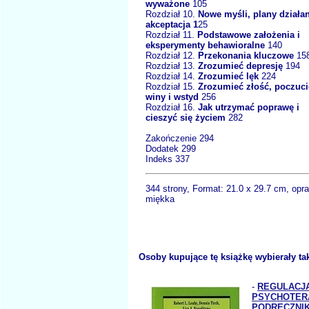
wyważone
105
Rozdział 10.
Nowe myśli, plany działan
akceptacja 1
25
Rozdział 11.
Podstawowe założenia i
eksperymenty behawioralne
140
Rozdział 12.
Przekonania kluczowe
15
Rozdział 13.
Zrozumieć depresję
194
Rozdział 14.
Zrozumieć lęk
224
Rozdział 15.
Zrozumieć złość, poczuci
winy i wstyd
256
Rozdział 16.
Jak utrzymać poprawę i
cieszyć się życiem
282
Zakończenie 294
Dodatek 299
Indeks 337
344 strony, Format:
21.0 x 29.7 cm
, opr
miękka
Osoby kupujące tę książkę wybierały ta
-
REGULACJA
PSYCHOTERA
PODRĘCZNI