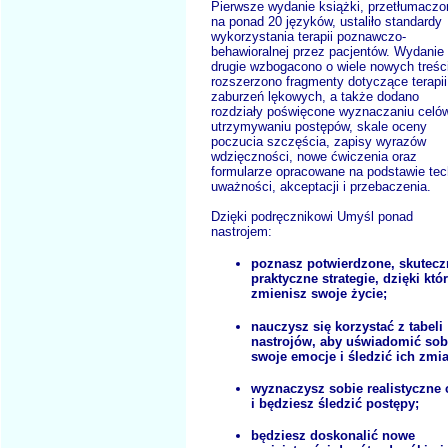
Pierwsze wydanie książki, przetłumaczo
na ponad 20 języków, ustaliło standardy
wykorzystania terapii poznawczo-
behawioralnej przez pacjentów. Wydanie
drugie wzbogacono o wiele nowych treści
rozszerzono fragmenty dotyczące terapii
zaburzeń lękowych, a także dodano
rozdziały poświęcone wyznaczaniu celów
utrzymywaniu postępów, skale oceny
poczucia szczęścia, zapisy wyrazów
wdzięczności, nowe ćwiczenia oraz
formularze opracowane na podstawie tec
uważności, akceptacji i przebaczenia.
Dzięki podręcznikowi Umyśl ponad
nastrojem:
poznasz potwierdzone, skutecz
praktyczne strategie, dzięki kt
zmienisz swoje życie;
nauczysz się korzystać z tabeli
nastrojów, aby uświadomić sob
swoje emocje i śledzić ich zmi
wyznaczysz sobie realistyczne 
i będziesz śledzić postępy;
będziesz doskonalić nowe