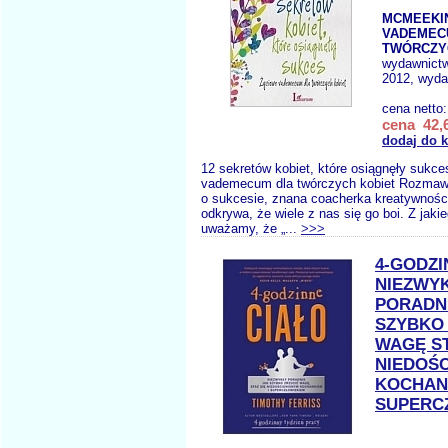
MCMEEKIN
VADEMEC
TWÓRCZY
wydawnict
2012, wyda
cena netto
cena 42,6
dodaj do 
12 sekretów kobiet, które osiągnęły sukc
vademecum dla twórczych kobiet Rozmawi
o sukcesie, znana coacherka kreatywnośc
odkrywa, że wiele z nas się go boi. Z jak
uważamy, że „...
>>>
4-GODZI
NIEZWY
PORADN
SZYBKO
WAGĘ ST
NIEDOŚ
KOCHANK
SUPERC