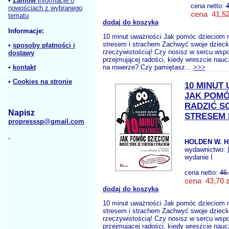
•
Zamów
informacje o
cena netto:
nowościach z wybranego
cena 41,52
tematu
dodaj do koszyka
Informacje:
10 minut uważności Jak pomóc dzieciom r
stresem i strachem Zachwyć swoje dziec
•
sposoby płatności i
rzeczywistością! Czy nosisz w sercu wspo
dostawy
przejmującej radości, kiedy wreszcie nauc
•
kontakt
na rowerze? Czy pamiętasz...
>>>
•
Cookies na stronie
10 MINUT
JAK POMÓ
RADZIĆ S
Napisz
STRESEM 
propresssp@gmail.com
HOLDEN W. H
wydawnictwo:
wydanie I
cena netto:
46
cena 43,70 z
dodaj do koszyka
10 minut uważności Jak pomóc dzieciom r
stresem i strachem Zachwyć swoje dziec
rzeczywistością! Czy nosisz w sercu wspo
przejmującej radości, kiedy wreszcie nauc