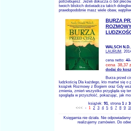
potrzebujesz. Jeżeli dokucza ci ból pleców 
twoich bliskich doświadcza takich dolegliw
prawdopodobnie masz wiele obaw, wątpliw
BURZA PR
ROZMOWY
LUDZKOŚ
WALSCH N.D.
LAURUM
, 201
cena netto:
40
cena 38,37 z
dodaj do kos
Burza przed c
ludzkością Dla każdego, kto martwi się o 
książek Rozmowy z Bogiem oraz Gdy wsz
zmienia, zmień wszystko przygląda się ter
spogląda w przyszłość, pokazując, jak m
książek:
91
, strona
1
z
1
<<<
-
1
2
3
4
5
6
7
8
9
1
Księgarnia nie działa. Nie odpowiadamy 
realizujemy zamówien. Do odwol