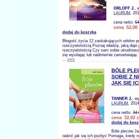
ORLOFF J.
, 
LAURUM
, 20
cena netto:
54
cena 52,06 
dodaj do koszyka
Błogość życia 12 zaskakujących odsłon p
rzeczywistością Poznaj władzę, jaką daje 
rzeczywistością Czy sam sobie utrudniasz
się wysilając lub nadmiernie zamartwiając 
...
>>>
BÓLE PLE
SOBIE Z N
JAK SIĘ I
TANNER J.
, w
LAURUM
, 2014
cena netto:
34.
cena 32,92 z
dodaj do kosz
Bóle pleców Ja
radzić jak się ich pozbyć Pomaga, kiedy n