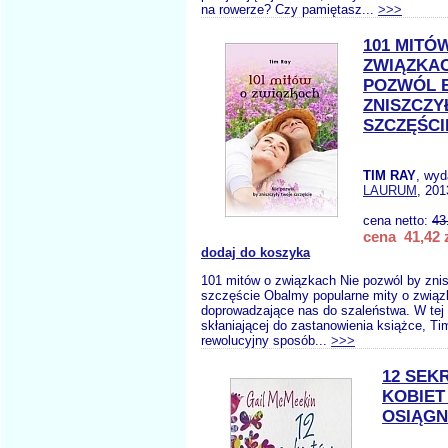
na rowerze? Czy pamiętasz...
>>>
101 MITÓ
ZWIĄZKAC
POZWÓL 
ZNISZCZY
SZCZĘŚCI
TIM RAY
, wyd
LAURUM
, 201
cena netto:
43
cena 41,42 
dodaj do koszyka
101 mitów o związkach Nie pozwól by znis
szczęście Obalmy popularne mity o zwią
doprowadzające nas do szaleństwa. W tej 
skłaniającej do zastanowienia książce, T
rewolucyjny sposób...
>>>
12 SEK
KOBIET
OSIĄGN