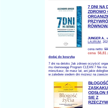
7 DNI NA
ZDROWO 
ORGANIZM
PRZYWRÓ
RÓWNOW
JUNGER A.
, 
LAURUM
, 202
cena netto:
59
cena 56,81 
dodaj do koszyka
7 dni na detoks Jak zdrowo oczyścić orga
mu równowagę Program CLEAN 7 Nie ma z
mieszkasz, ile masz lat, ani jakie dolegliw
w zaledwie siedem dni możesz na zawsze 
BŁOGOŚĆ 
ZASKAKU
ODSŁON 
SIĘ Z
RZECZYW