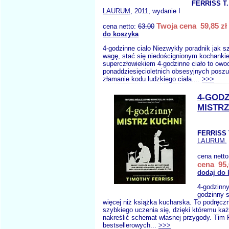
FERRISS T.
LAURUM
, 2011, wydanie I
Twoja cena 59,85 zł
cena netto:
63.00
do koszyka
4-godzinne ciało Niezwykły poradnik jak s
wagę, stać się niedoścignionym kochanki
superczłowiekiem 4-godzinne ciało to owo
ponaddziesięcioletnich obsesyjnych posz
złamanie kodu ludzkiego ciała....
>>>
4-GODZ
MISTRZ
FERRISS 
LAURUM
,
cena nett
cena 95,
dodaj do 
4-godzinny
godzinny s
więcej niż książka kucharska. To podręczn
szybkiego uczenia się, dzięki któremu k
nakreślić schemat własnej przygody. Tim F
bestsellerowych...
>>>