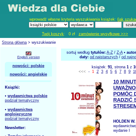
wprowadź własne kryteria wyszukiwania książek: (
jak szuka
Twój koszyk
: 0 zł
zamówienie wysyłkowe >>>
Strona główna
> wyszukiwanie
sortuj według
tytułów:
A-Z
/
Z-A
•
auto
daty:
od najstarszych
/
od najn
English version
nowości: polskie
książek:
91
, strona
1
z
1
<<<
-
1
2
3
4
5
6
7
8
9
1
nowości: angielskie
10 MINU
Książki:
UWAŻNO
POMÓC D
•
wydawnictwa polskie
RADZIĆ 
podział tematyczny
STRESE
•
wydawnictwa
anglojęzyczne
podział tematyczny
HOLDEN W.
wydawnictw
Newsletter:
wydanie I