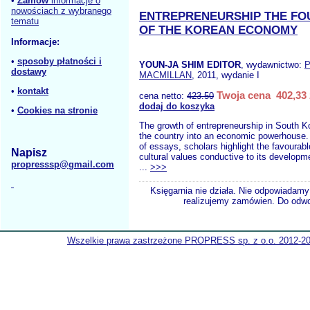
•
Zamów
informacje o
nowościach z wybranego
ENTREPRENEURSHIP THE FO
tematu
OF THE KOREAN ECONOMY
Informacje:
•
sposoby płatności i
YOUN-JA SHIM EDITOR
, wydawnictwo:
dostawy
MACMILLAN
, 2011, wydanie I
•
kontakt
Twoja cena 402,33 
cena netto:
423.50
dodaj do koszyka
•
Cookies na stronie
The growth of entrepreneurship in South K
the country into an economic powerhouse. 
of essays, scholars highlight the favourable
Napisz
cultural values conductive to its developme
propresssp@gmail.com
...
>>>
Księgarnia nie działa. Nie odpowiadamy 
realizujemy zamówien. Do odwol
Wszelkie prawa zastrzeżone PROPRESS sp. z o.o. 2012-2