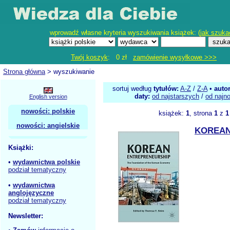
wprowadź własne kryteria wyszukiwania książek: (
jak szuka
Twój koszyk
: 0 zł
zamówienie wysyłkowe >>>
Strona główna
> wyszukiwanie
sortuj według
tytułów:
A-Z
/
Z-A
•
auto
daty:
od najstarszych
/
od najn
English version
nowości: polskie
książek:
1
, strona
1
z
1
nowości: angielskie
KOREA
Książki:
•
wydawnictwa polskie
podział tematyczny
•
wydawnictwa
anglojęzyczne
podział tematyczny
Newsletter: