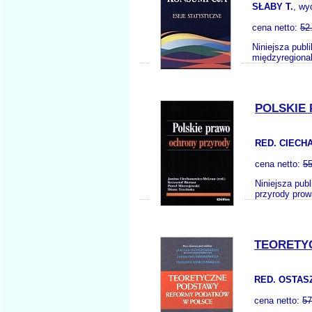
SŁABY T.
, wy
cena netto:
52
Niniejsza publ
międzyregiona
POLSKIE
RED. CIECH
cena netto:
55
Niniejsza pub
przyrody pro
TEORETY
RED. OSTASZ
cena netto:
57