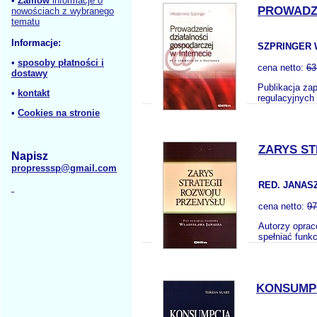
•
Zamów
informacje o
PROWADZE
nowościach z wybranego
tematu
Informacje:
SZPRINGER 
•
sposoby płatności i
cena netto:
63
dostawy
Publikacja za
•
kontakt
regulacyjnych 
•
Cookies na stronie
ZARYS S
Napisz
propresssp@gmail.com
RED. JANASZ
cena netto:
97
Autorzy oprac
spełniać funk
KONSUMPC