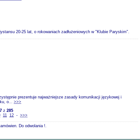
ystansu 20-25 lat, o rokowaniach zadłużeniowych w "Klubie Paryskim".
rzystępnie prezentuje najważniejsze zasady komunikacji językowej i
ku, o...
>>>
7
z
285
0
11
12
-
>>>
 zamówien. Do odwolania !.