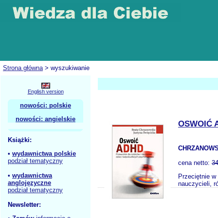
Strona główna
> wyszukiwanie
English version
nowości: polskie
nowości: angielskie
OSWOIĆ 
Książki:
CHRZANOWSK
•
wydawnictwa polskie
podział tematyczny
cena netto:
34
•
wydawnictwa
Przeciętnie w
anglojęzyczne
nauczycieli, 
podział tematyczny
Newsletter: