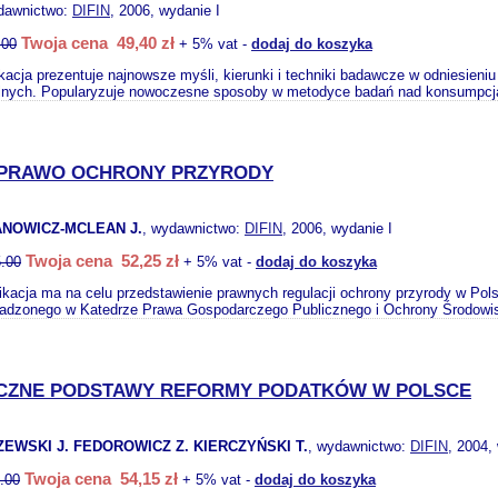
dawnictwo:
DIFIN
, 2006, wydanie I
Twoja cena 49,40 zł
.00
+ 5% vat -
dodaj do koszyka
ikacja prezentuje najnowsze myśli, kierunki i techniki badawcze w odniesien
lnych. Popularyzuje nowoczesne sposoby w metodyce badań nad konsumpcją
 PRAWO OCHRONY PRZYRODY
ANOWICZ-MCLEAN J.
, wydawnictwo:
DIFIN
, 2006, wydanie I
Twoja cena 52,25 zł
.00
+ 5% vat -
dodaj do koszyka
likacja ma na celu przedstawienie prawnych regulacji ochrony przyrody w 
wadzonego w Katedrze Prawa Gospodarczego Publicznego i Ochrony Środowis
CZNE PODSTAWY REFORMY PODATKÓW W POLSCE
EWSKI J. FEDOROWICZ Z. KIERCZYŃSKI T.
, wydawnictwo:
DIFIN
, 2004,
Twoja cena 54,15 zł
.00
+ 5% vat -
dodaj do koszyka