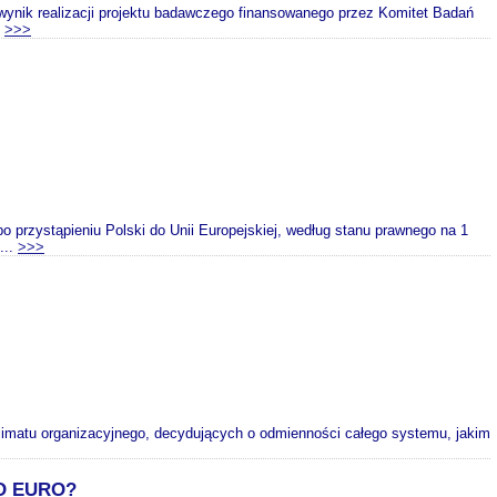
wynik realizacji projektu badawczego finansowanego przez Komitet Badań
.
>>>
po przystąpieniu Polski do Unii Europejskiej, według stanu prawnego na 1
...
>>>
 klimatu organizacyjnego, decydujących o odmienności całego systemu, jakim
DO EURO?