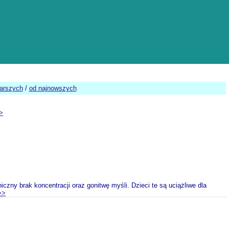
tarszych
/
od najnowszych
>
zny brak koncentracji oraz gonitwę myśli. Dzieci te są uciążliwe dla
>>