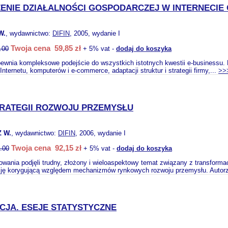
NIE DZIAŁALNOŚCI GOSPODARCZEJ W INTERNECIE 
W.
, wydawnictwo:
DIFIN
, 2005, wydanie I
Twoja cena 59,85 zł
.00
+ 5% vat -
dodaj do koszyka
pewnia kompleksowe podejście do wszystkich istotnych kwestii e-businessu. 
Internetu, komputerów i e-commerce, adaptacji struktur i strategii firmy,...
>>
TRATEGII ROZWOJU PRZEMYSŁU
 W.
, wydawnictwo:
DIFIN
, 2006, wydanie I
Twoja cena 92,15 zł
.00
+ 5% vat -
dodaj do koszyka
owania podjęli trudny, złożony i wieloaspektowy temat związany z transform
cję korygującą względem mechanizmów rynkowych rozwoju przemysłu. Autorz
JA. ESEJE STATYSTYCZNE