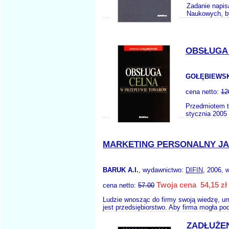
Zadanie napis
Naukowych, by
OBSŁUGA
GOŁĘBIEWSK
cena netto:
12
Przedmiotem tr
stycznia 2005
MARKETING PERSONALNY JA
BARUK A.I.
, wydawnictwo:
DIFIN
, 2006, 
Twoja cena 54,15 zł
cena netto:
57.00
Ludzie wnosząc do firmy swoją wiedzę, umi
jest przedsiębiorstwo. Aby firma mogła po
ZADŁUŻEN