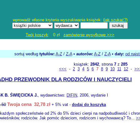
wprowadź własne kryteria wyszukiwania książek: (
jak szukać?
)
Twój koszyk
: 0 zł
zamówienie wysyłkowe >>>
sortuj według
tytułów:
A-Z
/
Z-A
•
autorów:
A-Z
/
Z-A
•
daty:
od najs
książek:
2842
, strona
7
z
285
<<<
-
2
3
4
5
6
7
8
9
10
11
12
-
>>
ADHD PRZEWODNIK DLA RODZICÓW I NAUCZYCIELI
 B. ŚWIĘCICKA J.
, wydawnictwo:
DIFIN
, 2006, wydanie I
Twoja cena 32,78 zł
.50
+ 5% vat -
dodaj do koszyka
 każdym społeczeństwie od 2% do 5% dzieci cierpi na nadpobudliwość i chronic
rówieśników, rodziców. Jak pomóc dzieciom, rodzicom i wychowawcą? To...
>