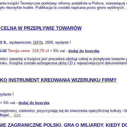
ania książki Teoretyczne podstawy reformy podatków w Polsce, stanowiącej 
ło niezwykle trudne. Publikacja ta została napisana przez grono wybitnych..
 CELNA W PRZEPŁYWIE TOWARÓW
I S.
, wydawnictwo:
DIFIN
, 2005, wydanie I
Twoja cena 119,70 zł
6.00
+ 5% vat -
dodaj do koszyka
eści zawartej w książce jest procedura obsługi celnej w przepływie towarów 
 roku. Książka została wzbogacona płytą CD z najważniejszymi dokumentami
KO INSTRUMENT KREOWANIA WIZERUNKU FIRMY
wydanie I
+ 5% vat -
dodaj do koszyka
ejętności, zdolności, przyczyniają się do stworzenia specyficznej kultury i
dlegać...
>>>
IE ZAGRANICZNE POLSKI. GRA O MILIARDY. KIEDY 