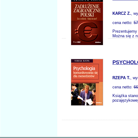
KARCZ Z.
, w
cena netto:
57
Prezentujemy 
Można się z ni
PSYCHOL
RZEPA T.
, w
cena netto:
66
Książka stanow
pozajęzykowej