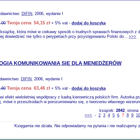
ydawnictwo:
DIFIN
, 2006, wydanie I
Twoja cena 54,15 zł
.00
+ 5% vat -
dodaj do koszyka
książkę, która mówi w ciekawy sposób o trudnych sprawach finansowych z d
ej dowiedzieć nie tylko o perypetiach przy przystępowaniu Polski do...
>>>
OGIA KOMUNIKOWANIA SIĘ DLA MENEDŻERÓW
ydawnictwo:
DIFIN
, 2006, wydanie I
Twoja cena 63,46 zł
.80
+ 5% vat -
dodaj do koszyka
i efekt wieloletniej współpracy z kadrą kierowniczą polskich firm. Autorka p
, mówi o przeszkodach w porozumiewaniu się, o tworzeniu własnego wizerun
książek:
2842
, strona
<<<
-
2
3
4
5
6
7
8
9
1
Księgarnia nie działa. Nie odpowiadamy na pytania i nie realizujemy