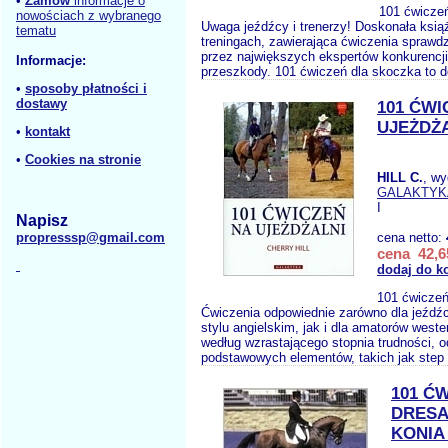
•
Zamów
informacje o
101 ćwicze
nowościach z wybranego
Uwaga jeźdźcy i trenerzy! Doskonała ksi
tematu
treningach, zawierająca ćwiczenia sprawd
przez największych ekspertów konkurencj
Informacje:
przeszkody. 101 ćwiczeń dla skoczka to d
•
sposoby płatności i
dostawy
101 ĆWI
UJEŻDŻ
•
kontakt
•
Cookies na stronie
HILL C.
, w
GALAKTYK
I
Napisz
propresssp@gmail.com
cena netto:
cena 42,6
dodaj do k
101 ćwiczeń
Ćwiczenia odpowiednie zarówno dla jeźdź
stylu angielskim, jak i dla amatorów weste
według wzrastającego stopnia trudności, o
podstawowych elementów, takich jak step 
101 Ć
DRESA
KONIA