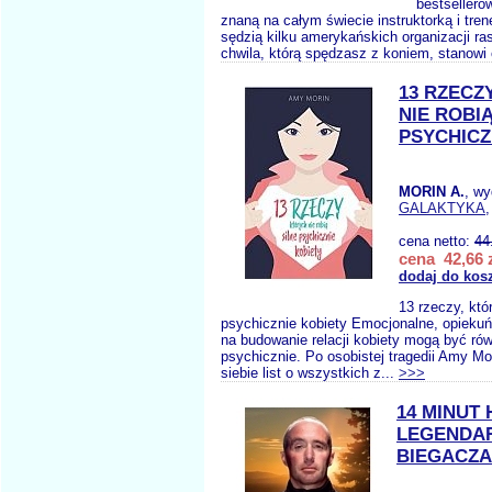
bestsellero
znaną na całym świecie instruktorką i tren
sędzią kilku amerykańskich organizacji ra
chwila, którą spędzasz z koniem, stanowi 
13 RZECZ
NIE ROBIĄ
PSYCHICZ
MORIN A.
, w
GALAKTYKA
,
cena netto:
44
cena 42,66 
dodaj do kos
13 rzeczy, któr
psychicznie kobiety Emocjonalne, opiekuń
na budowanie relacji kobiety mogą być rów
psychicznie. Po osobistej tragedii Amy Mo
siebie list o wszystkich z...
>>>
14 MINUT 
LEGENDA
BIEGACZA