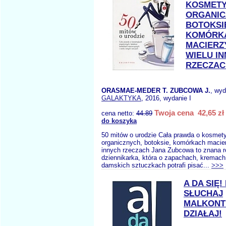
KOSMET
ORGANIC
BOTOKSI
KOMÓRK
MACIERZ
WIELU I
RZECZAC
ORASMAE-MEDER T. ZUBCOWA J.
, wy
GALAKTYKA
, 2016, wydanie I
Twoja cena 42,65 zł
cena netto:
44.89
do koszyka
50 mitów o urodzie Cała prawda o kosmet
organicznych, botoksie, komórkach macier
innych rzeczach Jana Zubcowa to znana r
dziennikarka, która o zapachach, kremach
damskich sztuczkach potrafi pisać...
>>>
A DA SIĘ!
SŁUCHAJ
MALKON
DZIAŁAJ!