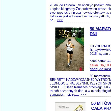
28 dni do zdrowia Jak obniżyć poziom chol
zbędne kilogramy Zaaprobowana przez lek
swej prostocie i niesamowicie efektywna, 
Teksasu jest odpowiednia dla wszystkich, 
na...
>>>
50 MARAT
DNI
FITZGERALD
D.
, wydawnict
2015, wydanie 
cena netto:
38
cena 36,10 z
dodaj do kos
50 maratonów
SEKRETY NADZWYCZAJNEJ WYTRZYM
JEDNEGO Z NAJSŁYNNIEJSZYCH SP
ŚWIECIE! Dean Karnazes przebiegł 560 ki
trzech bezsennych dób, a w czasie długic
zamawiał… pizzę....
>>>
50 MITÓW
CAŁA PR