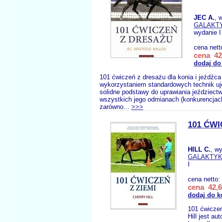
JEC A.
, 
GALAKT
wydanie I
cena nett
cena 42
dodaj do
101 ćwiczeń z dresażu dla konia i jeźdźca
wykorzystaniem standardowych technik uj
solidne podstawy do uprawiania jeździect
wszystkich jego odmianach (konkurencjach
zarówno...
>>>
101 ĆWI
HILL C.
, w
GALAKTY
I
cena netto:
cena 42,6
dodaj do k
101 ćwiczeń
Hill jest au