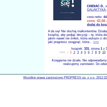
CHIDIAC D.
, 
GALAKTYKA
cena netto:
44
cena 42,66 
dodaj do kos
A da się! Nie słuchaj malkontentów. Działa
książkę, aby podjąć decyzję – tę, która da 
jakim nawet nie śniłeś; która wskaże ci d
jaki pragniesz osiągnąć; która...
>>>
książek:
331
, strona
1
z
<<<
-
1
2
3
4
5
6
7
8
9
10
Księgarnia nie działa. Nie odpowiadamy 
realizujemy zamówien. Do odwol
Wszelkie prawa zastrzeżone PROPRESS sp. z o.o. 2012-2