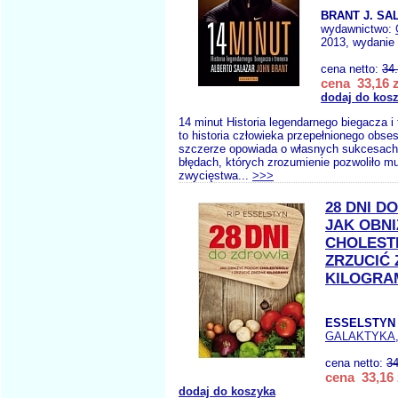
BRANT J. SA
wydawnictwo:
2013, wydanie 
cena netto:
34
cena 33,16 z
dodaj do kos
14 minut Historia legendarnego biegacza i 
to historia człowieka przepełnionego obses
szczerze opowiada o własnych sukcesach,
błędach, których zrozumienie pozwoliło m
zwycięstwa...
>>>
28 DNI D
JAK OBNI
CHOLEST
ZRZUCIĆ
KILOGRA
ESSELSTYN 
GALAKTYKA
cena netto:
34
cena 33,16 
dodaj do koszyka