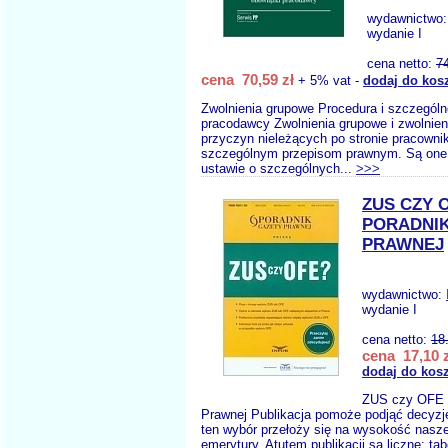
wydawnictwo
wydanie I
cena netto:
7
cena 70,59 zł
+ 5% vat -
dodaj do kos
Zwolnienia grupowe Procedura i szczególn
pracodawcy Zwolnienia grupowe i zwolnien
przyczyn nieleżących po stronie pracowni
szczególnym przepisom prawnym. Są one
ustawie o szczególnych...
>>>
ZUS CZY 
PORADNIK
PRAWNEJ
wydawnictwo:
wydanie I
cena netto:
18
cena 17,10 z
dodaj do kos
ZUS czy OFE 
Prawnej Publikacja pomoże podjąć decyzję
ten wybór przełoży się na wysokość nasze
emerytury. Atutem publikacji są liczne: ta