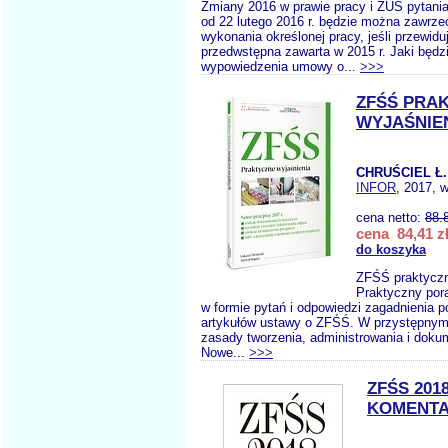
Zmiany 2016 w prawie pracy i ZUS pytania
od 22 lutego 2016 r. będzie można zawrz
wykonania określonej pracy, jeśli przewid
przedwstępna zawarta w 2015 r. Jaki będz
wypowiedzenia umowy o...
>>>
ZFŚŚ PRA
WYJAŚNIE
CHRUŚCIEL Ł.
INFOR
, 2017, 
cena netto:
88.
cena 84,41 z
do koszyka
ZFŚŚ praktyczn
Praktyczny por
w formie pytań i odpowiedzi zagadnienia 
artykułów ustawy o ZFŚŚ. W przystępnym
zasady tworzenia, administrowania i dok
Nowe...
>>>
ZFŚS 201
KOMENT