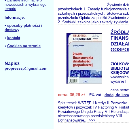
•
Zamów
informacje o
nowościach z wybranego
Żywienie dzi
tematu
przedszkolach 1. Zasady funkcjonowania 
szkolnych i przedszkolnych. Stołówka sz
Informacje:
przedszkolu Opłata za posiłki Zwolnienie 
2. Stołówki szkolne jako zakłady żywienia
•
sposoby płatności i
dostawy
ŹRÓDŁ
FINAN
•
kontakt
DZIAŁA
•
Cookies na stronie
GOSPO
Napisz
ZIÓŁKOWS
propresssp@gmail.com
BIBLIOTE
KSIĘGO
wydawnict
wydanie I
cena netto
cena 36,29 zł
+ 5% vat -
dodaj do kos
Spis treści: WSTĘP I Kredyt II Pożyczka 
kredytów i pożyczek IV Factoring V Forfait
Powiatowego Urzędu Pracy VII Refundacj
niepełnosprawnego przedsiębiorcy VIII.
Dofinansowanie...
>>>