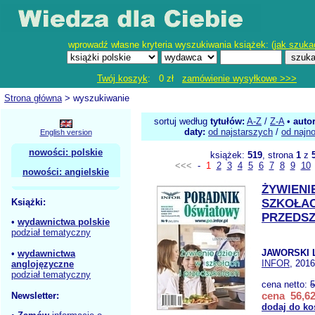
wprowadź własne kryteria wyszukiwania książek: (
jak szuka
Twój koszyk
: 0 zł
zamówienie wysyłkowe >>>
Strona główna
> wyszukiwanie
sortuj według
tytułów:
A-Z
/
Z-A
•
auto
daty:
od najstarszych
/
od najn
English version
nowości: polskie
książek:
519
, strona
1
z
<<<
-
1
2
3
4
5
6
7
8
9
10
nowości: angielskie
ŻYWIENI
Książki:
SZKOŁAC
PRZEDS
•
wydawnictwa polskie
podział tematyczny
JAWORSKI 
•
wydawnictwa
INFOR
, 2016
anglojęzyczne
podział tematyczny
cena netto:
5
cena 56,62
Newsletter:
dodaj do ko