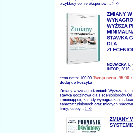
przykłady opinie ekspertów ...
>>>
ZMIANY W
WYNAGRO
WYŻSZA P
MINIMALN
STAWKA 
DLA
ZLECENI
NOWACKA I.
,
INFOR
, 2016, 
Twoja cena 95,00 z
cena netto:
100.00
dodaj do koszyka
Zmiany w wynagrodzeniach Wyższa płaca
stawka godzinowa dla zleceniobiorców Od 
zmieniają się zasady wynagradzania zlece
samozatrudnionych oraz młodych pracowni
firmy, osoby...
>>>
ZMIANY 
SYSTEMI