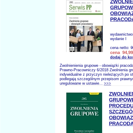
ZWOLNIE
GRUPOW
OBOWIĄZ
PRACOD
wydawnictwo
wydanie I
cena netto:
9
cena 94,99
dodaj do ko
Zwolnienienia grupowe - obowiązki praco
Prawno-Pracowniczy 6/2018 Zwolnienia gr
indywidualne z przyczyn nieleżących po s
podlegają szczególnym przepisom prawny
uregulowane w ustawie...
>>>
ZWOLNIE
GRUPOW
PROCEDU
SZCZEGÓ
OBOWIĄZ
PRACOD