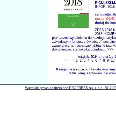
PIGULSKI M.
INFOR
, 2018,
cena netto:
8
cena 84,41 
dodaj do ko
ZFŚS 2018 K
2018. KOMEN
praktyczne wyjaśnienia do każdego artyku
zakładowym funduszu świadczeń socjalny
zawiera liczne, najbardziej aktualne przyk
dokumentów, stanowiska urzędów...
>>>
książek:
519
, strona
1
z
<<<
-
1
2
3
4
5
6
7
8
9
10
Księgarnia nie działa. Nie odpowiadamy 
realizujemy zamówien. Do odwol
Wszelkie prawa zastrzeżone PROPRESS sp. z o.o. 2012-2